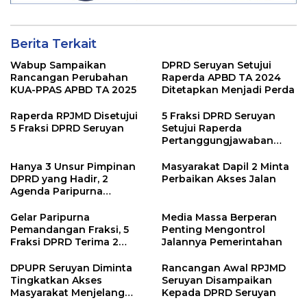
Berita Terkait
Wabup Sampaikan
DPRD Seruyan Setujui
Rancangan Perubahan
Raperda APBD TA 2024
KUA-PPAS APBD TA 2025
Ditetapkan Menjadi Perda
Raperda RPJMD Disetujui
5 Fraksi DPRD Seruyan
5 Fraksi DPRD Seruyan
Setujui Raperda
Pertanggungjawaban
Pelaksanaan APBD TA
2024
Hanya 3 Unsur Pimpinan
Masyarakat Dapil 2 Minta
DPRD yang Hadir, 2
Perbaikan Akses Jalan
Agenda Paripurna
Terpaksa di Tunda
Gelar Paripurna
Media Massa Berperan
Pemandangan Fraksi, 5
Penting Mengontrol
Fraksi DPRD Terima 2
Jalannya Pemerintahan
Buah Usulan Raperda
DPUPR Seruyan Diminta
Rancangan Awal RPJMD
Tingkatkan Akses
Seruyan Disampaikan
Masyarakat Menjelang
Kepada DPRD Seruyan
Lebaran