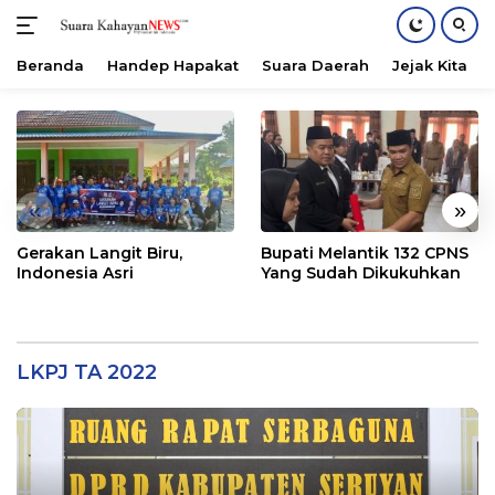
Beranda
Handep Hapakat
Suara Daerah
Jejak Kita
Langsung
ke
konten
«
»
Gerakan Langit Biru,
Bupati Melantik 132 CPNS
Indonesia Asri
Yang Sudah Dikukuhkan
LKPJ TA 2022