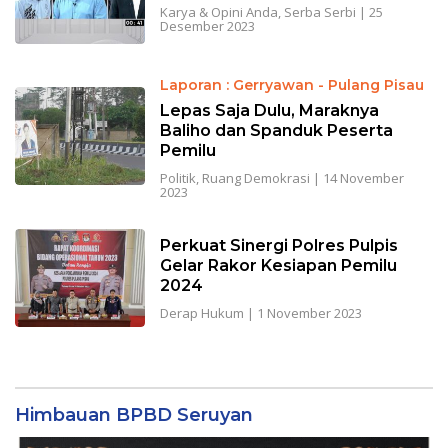
Karya & Opini Anda
,
Serba Serbi
|
25
Desember 2023
Laporan : Gerryawan - Pulang Pisau
Lepas Saja Dulu, Maraknya
Baliho dan Spanduk Peserta
Pemilu
Politik
,
Ruang Demokrasi
|
14 November
2023
Perkuat Sinergi Polres Pulpis
Gelar Rakor Kesiapan Pemilu
2024
Derap Hukum
|
1 November 2023
Himbauan BPBD Seruyan