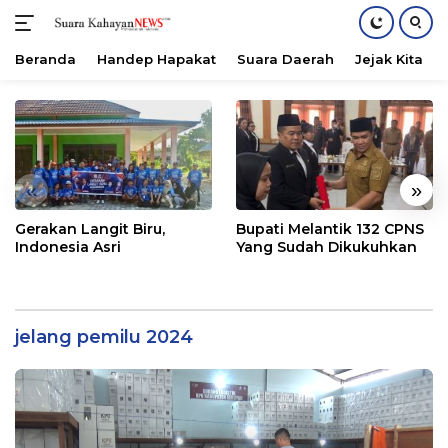
Beranda
Handep Hapakat
Suara Daerah
Jejak Kita
Langsung
ke
konten
«
»
Gerakan Langit Biru,
Bupati Melantik 132 CPNS
Indonesia Asri
Yang Sudah Dikukuhkan
jelang pemilu 2024