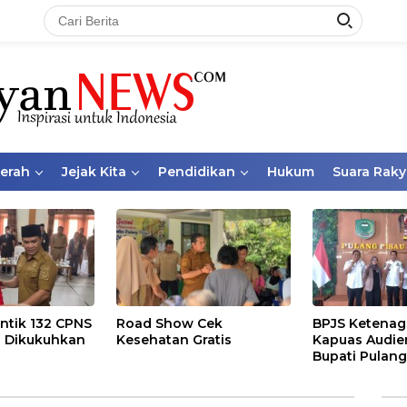
aerah
Jejak Kita
Pendidikan
Hukum
Suara Raky
ntik 132 CPNS
Road Show Cek
BPJS Ketenag
 Dikukuhkan
Kesehatan Gratis
Kapuas Audie
Bupati Pulang
Bahas Kepese
PKBU, Ekosis
dan Pekerja 