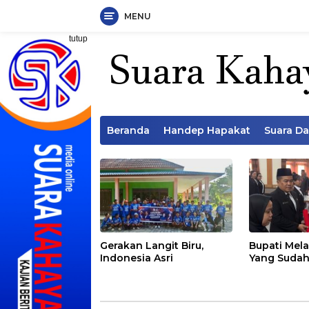
MENU
Langsung
tutup
ke
konten
Beranda
Handep Hapakat
Suara D
Gerakan Langit Biru,
Bupati Mela
Indonesia Asri
Yang Sudah