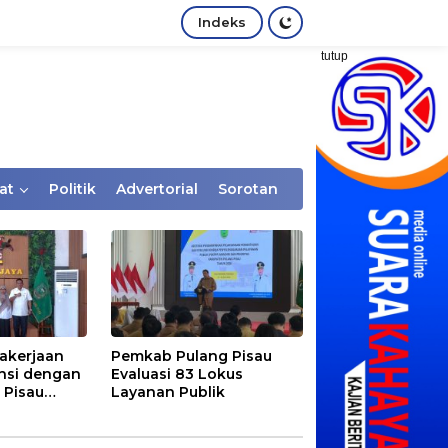
Indeks
tutup
at
Politik
Advertorial
Sorotan
akerjaan
Pemkab Pulang Pisau
nsi dengan
Evaluasi 83 Lokus
 Pisau
Layanan Publik
rtaan
tem Desa,
Rentan