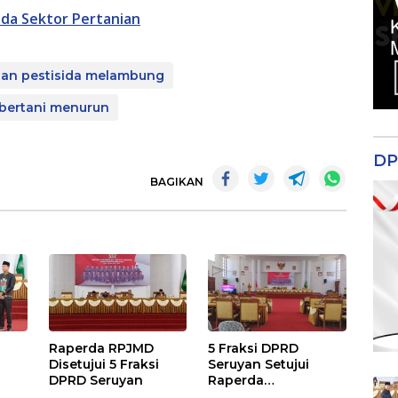
da Sektor Pertanian
dan pestisida melambung
 bertani menurun
DP
BAGIKAN
Raperda RPJMD
5 Fraksi DPRD
Disetujui 5 Fraksi
Seruyan Setujui
DPRD Seruyan
Raperda
adi
Pertanggungjawaba