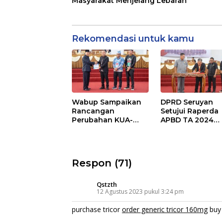
Masyarakat Menjelang Lebaran
Rekomendasi untuk kamu
Wabup Sampaikan
DPRD Seruyan
Rancangan
Setujui Raperda
Perubahan KUA-
APBD TA 2024
PPAS APBD TA 2025
Ditetapkan Menj
Perda
Respon (71)
Qstzth
12 Agustus 2023 pukul 3:24 pm
purchase tricor
order generic tricor 160mg
buy 