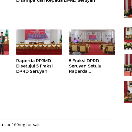
Disampaikan Kepada DPRD Seruyan
Raperda RPJMD
5 Fraksi DPRD
Disetujui 5 Fraksi
Seruyan Setujui
DPRD Seruyan
Raperda
adi
Pertanggungjawaba
n Pelaksanaan APBD
TA 2024
tricor 160mg for sale