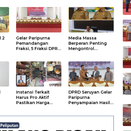
n Pelaksanaan APBD
TA 2024
l 2
Gelar Paripurna
Media Massa
Pemandangan
Berperan Penting
Fraksi, 5 Fraksi DPRD
Mengontrol
Terima 2 Buah
Jalannya
Usulan Raperda
Pemerintahan
l
Instansi Terkait
DPRD Seruyan Gelar
Harus Pro Aktif
Paripurna
Pastikan Harga
Penyampaian Hasil
Kebutuhan Tetap
Reses
Terjangkau