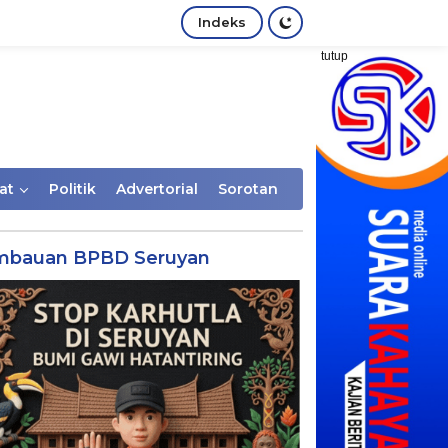
Indeks
tutup
at
Politik
Advertorial
Sorotan
mbauan BPBD Seruyan