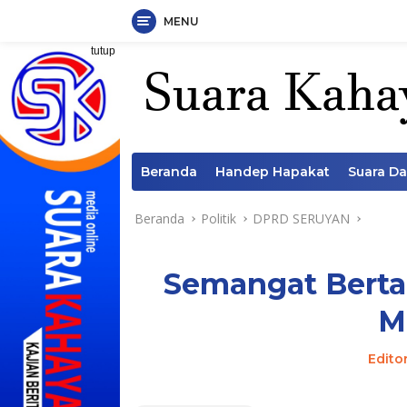
MENU
Langsung
tutup
ke
konten
Beranda
Handep Hapakat
Suara D
Beranda
Politik
DPRD SERUYAN
Semangat Bertan
M
Edito