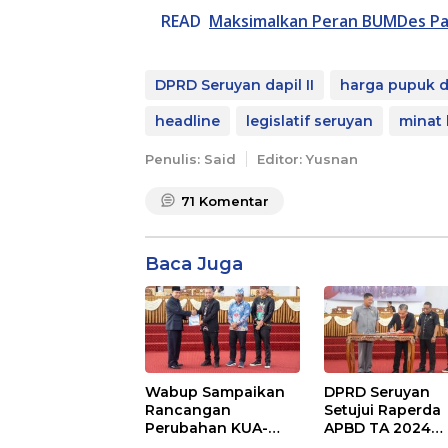
READ
Maksimalkan Peran BUMDes Pa
DPRD Seruyan dapil II
harga pupuk 
headline
legislatif seruyan
minat
Penulis: Said
Editor: Yusnan
71
Komentar
Baca Juga
Wabup Sampaikan
DPRD Seruyan
Rancangan
Setujui Raperda
Perubahan KUA-
APBD TA 2024
PPAS APBD TA 2025
Ditetapkan Menj