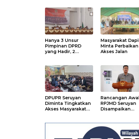
Perda
Hanya 3 Unsur
Masyarakat Dapi
Pimpinan DPRD
Minta Perbaikan
yang Hadir, 2
Akses Jalan
Agenda Paripurna
Terpaksa di Tunda
DPUPR Seruyan
Rancangan Awa
Diminta Tingkatkan
RPJMD Seruyan
Akses Masyarakat
Disampaikan
Menjelang Lebaran
Kepada DPRD
Seruyan