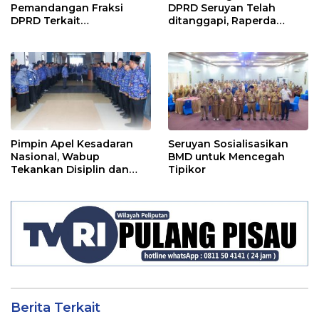
Pemandangan Fraksi
DPRD Seruyan Telah
DPRD Terkait
ditanggapi, Raperda
Pertanggungjawaban
RPJMD Segera
Pelaksanaan APBD TA
Ditindaklanjuti
2024
Pimpin Apel Kesadaran
Seruyan Sosialisasikan
Nasional, Wabup
BMD untuk Mencegah
Tekankan Disiplin dan
Tipikor
Tanggung Jawab Kepada
Para ASN
Berita Terkait