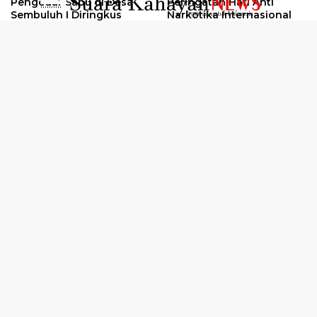
Pengedar Sabu di Desa
Peringatan Hari Anti
..........
Sembuluh I Diringkus
Narkotika Internasional
2026
Oknum Kuli Tinta Diduga
Kunjungan Kerja Kajati
Pengedar Sabu Dibekuk
Kalteng ke Pulang Pisau
Selengkapnya