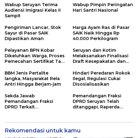
Wabup Seruyan Terima
Wabup Pimpin Peringatan
Audiensi Imigrasi Kelas II
Hari Santri Nasional
Sampit
Pengiriman Lancar, Stok
Harga Ayam Ras di Pasar
Sayur di Pasar SAIK
SAIK Naik Hingga Rp
Dipastikan Aman
40.000 Perkilogram
Pelayanan BPN Kobar
Seruyan dan Kotim
Dikeluhkan Warga, Proses
Melaksanakan Finalisasi
Pemecahan Sertifikat Tak
Draft Kesepakatan dan
Kunjung Selesai
Perjanjian Bersama
BBM Jenis Pertalite
Hindari Peredaran Rokok
langka, Masyarakat Rela
Ilegal, Regulasi Cukai
Antri Hingga Berjam-jam
Disosialisasikan
Sekda Jawab
Pemandangan Fraksi
Pemandangan Fraksi
DPRD Seruyan Telah
DPRD Terkait
ditanggapi, Raperda
Pertanggungjawaban
RPJMD Segera
Pelaksanaan APBD TA
Ditindaklanjuti
2024
Rekomendasi untuk kamu