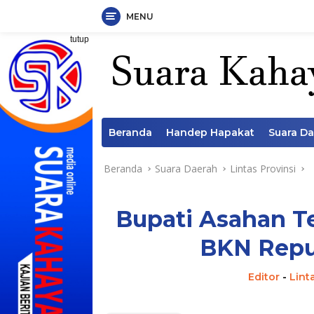
MENU
Langsung
tutup
ke
konten
Beranda
Handep Hapakat
Suara D
Beranda
Suara Daerah
Lintas Provinsi
Bupati Asahan T
BKN Repub
Editor
-
Lint