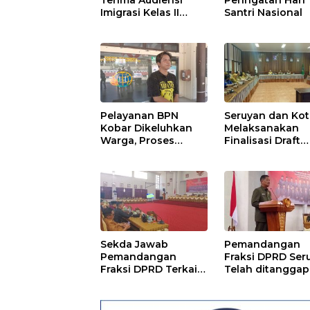
Imigrasi Kelas II
Santri Nasional
Sampit
Pelayanan BPN
Seruyan dan Ko
Kobar Dikeluhkan
Melaksanakan
Warga, Proses
Finalisasi Draft
Pemecahan
Kesepakatan da
Sertifikat Tak
Perjanjian Bers
Kunjung Selesai
Sekda Jawab
Pemandangan
Pemandangan
Fraksi DPRD Ser
Fraksi DPRD Terkait
Telah ditanggapi
Pertanggungjawaba
Raperda RPJMD
n Pelaksanaan APBD
Segera
TA 2024
Ditindaklanjuti