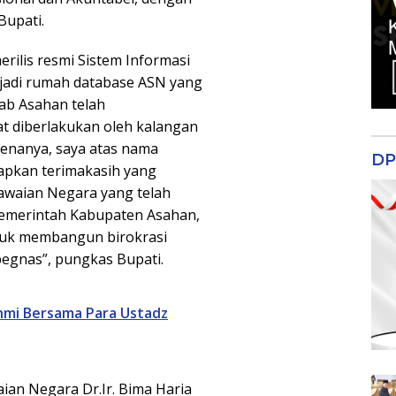
 Bupati.
ilis resmi Sistem Informasi
njadi rumah database ASN yang
kab Asahan telah
at diberlakukan oleh kalangan
enanya, saya atas nama
DP
pkan terimakasih yang
waian Negara yang telah
Pemerintah Kabupaten Asahan,
tuk membangun birokrasi
pegnas”, pungkas Bupati.
hmi Bersama Para Ustadz
ian Negara Dr.Ir. Bima Haria