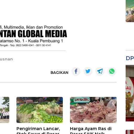
DP
 Yusnan
BAGIKAN
Pengiriman Lancar,
Harga Ayam Ras di
Stok Sayur di Pasar
Pasar SAIK Naik