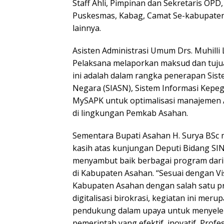
Staff Ahli, Pimpinan dan Sekretaris OP
Puskesmas, Kabag, Camat Se-kabupate
lainnya.
Asisten Administrasi Umum Drs. Muhilli 
Pelaksana melaporkan maksud dan tuju
ini adalah dalam rangka penerapan Siste
Negara (SIASN), Sistem Informasi Kepe
MySAPK untuk optimalisasi manajemen AS
di lingkungan Pemkab Asahan.
Sementara Bupati Asahan H. Surya BSc
kasih atas kunjungan Deputi Bidang SIN
menyambut baik berbagai program dari
di Kabupaten Asahan. “Sesuai dengan Vi
Kabupaten Asahan dengan salah satu pr
digitalisasi birokrasi, kegiatan ini meru
pendukung dalam upaya untuk menyelen
pemerintah yang efektif, inovatif, Prof