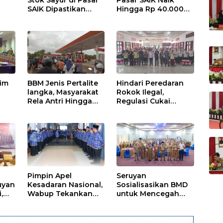
SAIK Dipastikan
Hingga Rp 40.000
Aman
Perkilogram
tim
BBM Jenis Pertalite
Hindari Peredaran
langka, Masyarakat
Rokok Ilegal,
Rela Antri Hingga
Regulasi Cukai
n
Berjam-jam
Disosialisasikan
ama
Pimpin Apel
Seruyan
uyan
Kesadaran Nasional,
Sosialisasikan BMD
,
Wabup Tekankan
untuk Mencegah
Disiplin dan
Tipikor
Tanggung Jawab
Kepada Para ASN