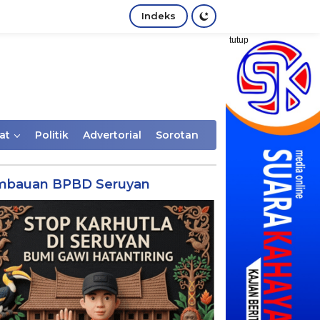
Indeks
tutup
at
Politik
Advertorial
Sorotan
mbauan BPBD Seruyan