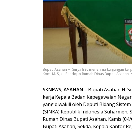
Bupati Asahan H. Surya BSc menerima kunjungan kerja
Kom. M. SI, di Pendopo Rumah Dinas Bupati Asahan, K
SKNEWS, ASAHAN
– Bupati Asahan H. S
kerja Kepala Badan Kepegawaian Negara
yang diwakili oleh Deputi Bidang Siste
(SINKA) Republik Indonesia Suharmen, S
Rumah Dinas Bupati Asahan, Kamis (04/
Bupati Asahan, Sekda, Kepala Kantor Re