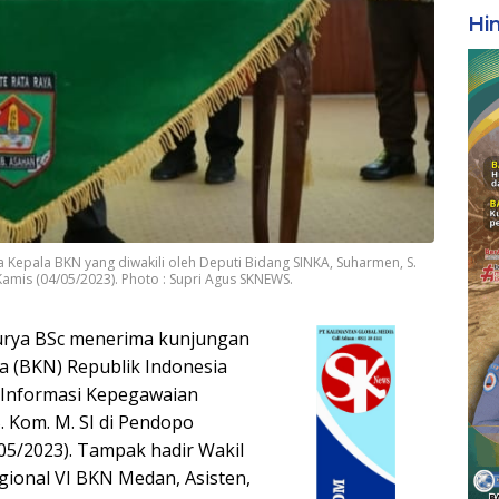
Hi
 Kepala BKN yang diwakili oleh Deputi Bidang SINKA, Suharmen, S.
amis (04/05/2023). Photo : Supri Agus SKNEWS.
urya BSc menerima kunjungan
 (BKN) Republik Indonesia
m Informasi Kepegawaian
. Kom. M. SI di Pendopo
05/2023). Tampak hadir Wakil
gional VI BKN Medan, Asisten,