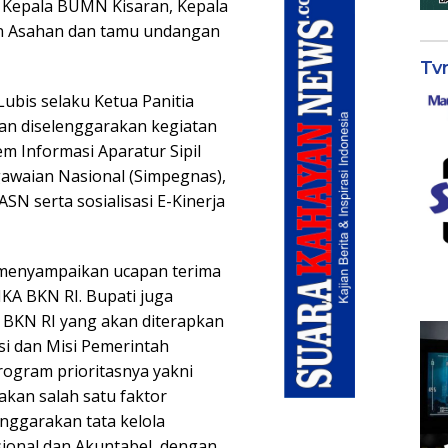
D, Kepala BUMN Kisaran, Kepala
n Asahan dan tamu undangan
Tv
Lubis selaku Ketua Panitia
an diselenggarakan kegiatan
m Informasi Aparatur Sipil
gawaian Nasional (Simpegnas),
N serta sosialisasi E-Kinerja
 menyampaikan ucapan terima
KA BKN RI. Bupati juga
 BKN RI yang akan diterapkan
si dan Misi Pemerintah
ogram prioritasnya yakni
pakan salah satu faktor
ggarakan tata kelola
esional dan Akuntabel, dengan