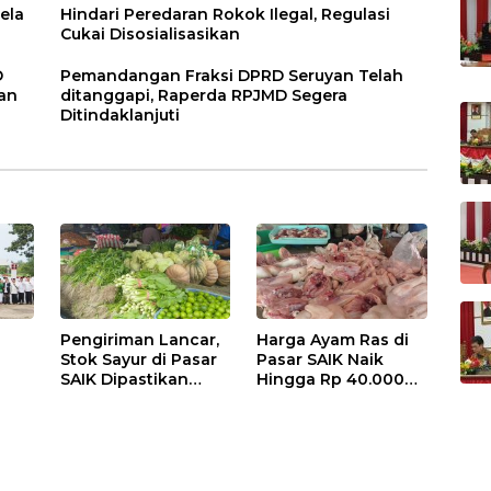
ela
Hindari Peredaran Rokok Ilegal, Regulasi
Cukai Disosialisasikan
D
Pemandangan Fraksi DPRD Seruyan Telah
an
ditanggapi, Raperda RPJMD Segera
Ditindaklanjuti
Pengiriman Lancar,
Harga Ayam Ras di
Stok Sayur di Pasar
Pasar SAIK Naik
SAIK Dipastikan
Hingga Rp 40.000
Aman
Perkilogram