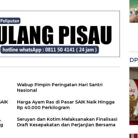
Disiplin dan
Tipikor
Tanggung Jawab
Kepada Para ASN
DP
Wabup Pimpin Peringatan Hari Santri
Nasional
SAIK
Harga Ayam Ras di Pasar SAIK Naik Hingga
Rp 40.000 Perkilogram
,
Seruyan dan Kotim Melaksanakan Finalisasi
ng
Draft Kesepakatan dan Perjanjian Bersama