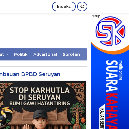
Indeks
tutup
at
Politik
Advertorial
Sorotan
mbauan BPBD Seruyan