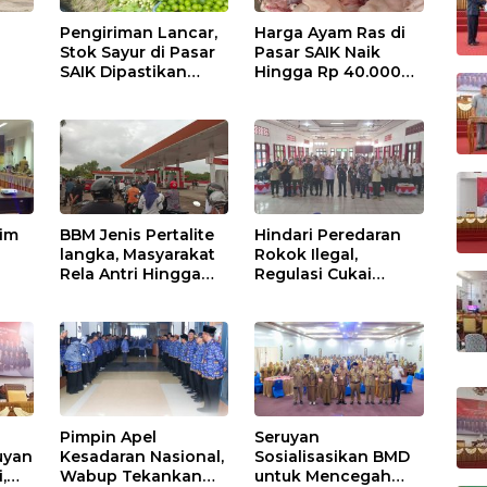
Pengiriman Lancar,
Harga Ayam Ras di
Stok Sayur di Pasar
Pasar SAIK Naik
SAIK Dipastikan
Hingga Rp 40.000
Aman
Perkilogram
tim
BBM Jenis Pertalite
Hindari Peredaran
langka, Masyarakat
Rokok Ilegal,
Rela Antri Hingga
Regulasi Cukai
n
Berjam-jam
Disosialisasikan
ama
Pimpin Apel
Seruyan
uyan
Kesadaran Nasional,
Sosialisasikan BMD
,
Wabup Tekankan
untuk Mencegah