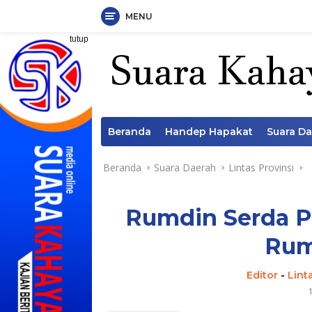
MENU
Langsung
tutup
ke
konten
Beranda
Handep Hapakat
Suara D
Beranda
Suara Daerah
Lintas Provinsi
Rumdin Serda Pu
Rum
Editor
-
Lint