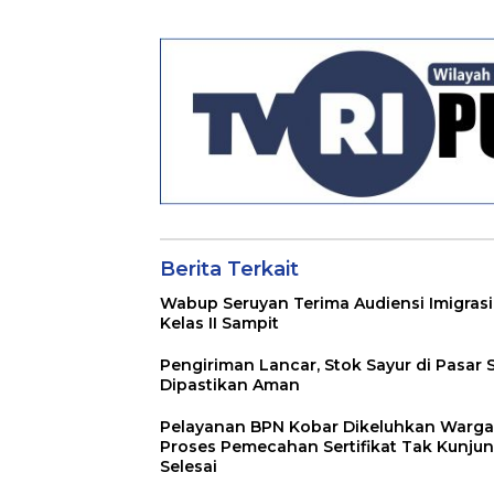
Pertanggungjawaba
Raperda RPJMD
n Pelaksanaan APBD
Segera
TA 2024
Ditindaklanjuti
Berita Terkait
Wabup Seruyan Terima Audiensi Imigrasi
Kelas II Sampit
Pengiriman Lancar, Stok Sayur di Pasar 
Dipastikan Aman
Pelayanan BPN Kobar Dikeluhkan Warga
Proses Pemecahan Sertifikat Tak Kunju
Selesai