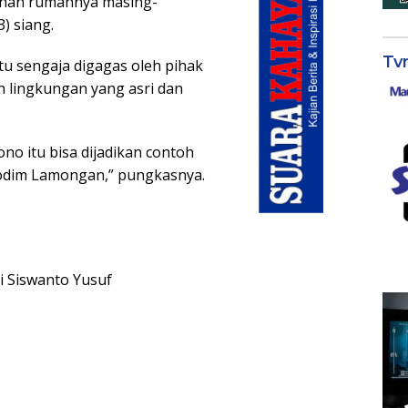
han rumahnya masing-
) siang.
Tv
u sengaja digagas oleh pihak
 lingkungan yang asri dan
no itu bisa dijadikan contoh
Kodim Lamongan,” pungkasnya.
i Siswanto Yusuf