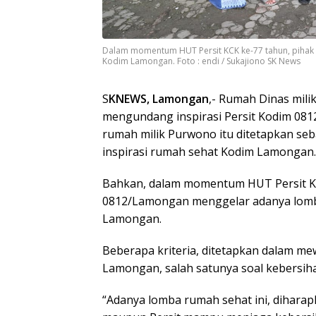
Dalam momentum HUT Persit KCK ke-77 tahun, piha
Kodim Lamongan. Foto : endi / Sukajiono SK News
S
KNEWS, Lamongan
,- Rumah Dinas mil
mengundang inspirasi Persit Kodim 081
rumah milik Purwono itu ditetapkan seb
inspirasi rumah sehat Kodim Lamongan.
Bahkan, dalam momentum HUT Persit KC
0812/Lamongan menggelar adanya lom
Lamongan.
Beberapa kriteria, ditetapkan dalam m
Lamongan, salah satunya soal kebersih
“Adanya lomba rumah sehat ini, dihara