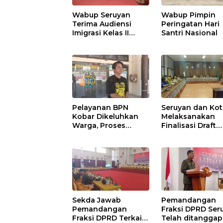
Wabup Seruyan
Wabup Pimpin
Terima Audiensi
Peringatan Hari
Imigrasi Kelas II
Santri Nasional
Sampit
Pelayanan BPN
Seruyan dan Ko
Kobar Dikeluhkan
Melaksanakan
Warga, Proses
Finalisasi Draft
Pemecahan
Kesepakatan da
Sertifikat Tak
Perjanjian Bers
Kunjung Selesai
Sekda Jawab
Pemandangan
Pemandangan
Fraksi DPRD Ser
Fraksi DPRD Terkait
Telah ditanggapi