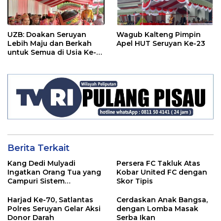
UZB: Doakan Seruyan
Wagub Kalteng Pimpin
Lebih Maju dan Berkah
Apel HUT Seruyan Ke-23
untuk Semua di Usia Ke-
23 Tahun
Berita Terkait
Kang Dedi Mulyadi
Persera FC Takluk Atas
Ingatkan Orang Tua yang
Kobar United FC dengan
Campuri Sistem
Skor Tipis
Pendidikan Sekolah:
Antara Hak, Batas, dan
Harjad Ke-70, Satlantas
Cerdaskan Anak Bangsa,
Etika Hukum Pendidikan
Polres Seruyan Gelar Aksi
dengan Lomba Masak
Donor Darah
Serba Ikan