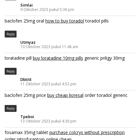
Simlai
9 Oktober 2023 pukul 5:36 pm
baclofen 25mg oral
how to buy toradol
toradol pills
Reply
Utmyaz
10 Oktober 2023 pukul 11:48 am
loratadine pill
buy loratadine 10mg pills
generic priligy 30mg
Reply
Dbtitt
11 Oktober 2023 pukul 4:52 pm
baclofen 25mg price
buy cheap lioresal
order toradol generic
Reply
Tpekoi
13 Oktober 2023 pukul 4:36 pm
fosamax 35mg tablet
purchase colcrys without prescription
order nitrofurantoin online cheap