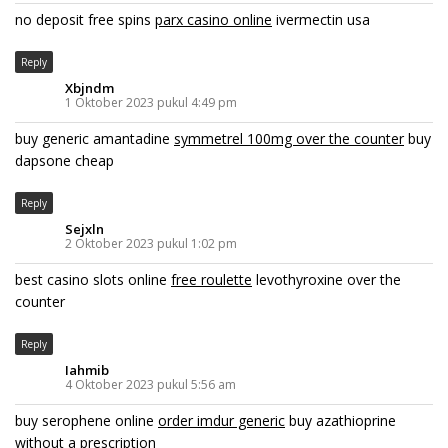
no deposit free spins
parx casino online
ivermectin usa
Reply
Xbjndm
1 Oktober 2023 pukul 4:49 pm
buy generic amantadine
symmetrel 100mg over the counter
buy
dapsone cheap
Reply
Sejxln
2 Oktober 2023 pukul 1:02 pm
best casino slots online
free roulette
levothyroxine over the
counter
Reply
Iahmib
4 Oktober 2023 pukul 5:56 am
buy serophene online
order imdur generic
buy azathioprine
without a prescription