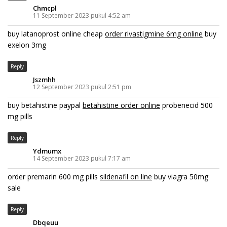
Chmcpl
11 September 2023 pukul 4:52 am
buy latanoprost online cheap
order rivastigmine 6mg online
buy
exelon 3mg
Reply
Jszmhh
12 September 2023 pukul 2:51 pm
buy betahistine paypal
betahistine order online
probenecid 500
mg pills
Reply
Ydmumx
14 September 2023 pukul 7:17 am
order premarin 600 mg pills
sildenafil on line
buy viagra 50mg
sale
Reply
Dbqeuu