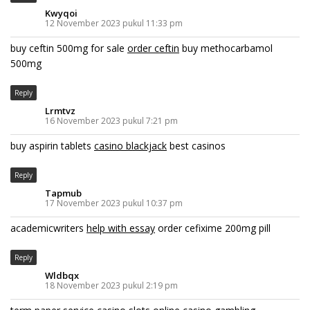
Kwyqoi
12 November 2023 pukul 11:33 pm
buy ceftin 500mg for sale
order ceftin
buy methocarbamol
500mg
Reply
Lrmtvz
16 November 2023 pukul 7:21 pm
buy aspirin tablets
casino blackjack
best casinos
Reply
Tapmub
17 November 2023 pukul 10:37 pm
academicwriters
help with essay
order cefixime 200mg pill
Reply
Wldbqx
18 November 2023 pukul 2:19 pm