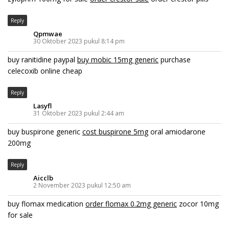
Reply
Qpmwae
30 Oktober 2023 pukul 8:14 pm
buy ranitidine paypal
buy mobic 15mg generic
purchase
celecoxib online cheap
Reply
Lasyfl
31 Oktober 2023 pukul 2:44 am
buy buspirone generic
cost buspirone 5mg
oral amiodarone
200mg
Reply
Aicclb
2 November 2023 pukul 12:50 am
buy flomax medication
order flomax 0.2mg generic
zocor 10mg
for sale