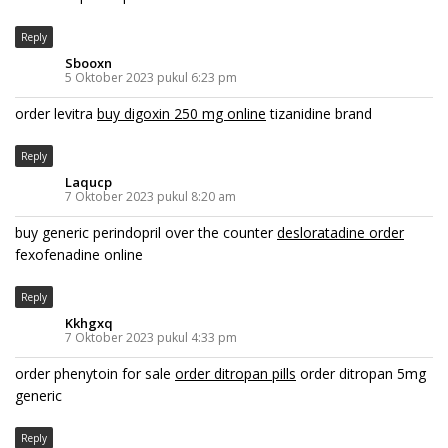
Reply
Sbooxn
5 Oktober 2023 pukul 6:23 pm
order levitra
buy digoxin 250 mg online
tizanidine brand
Reply
Laqucp
7 Oktober 2023 pukul 8:20 am
buy generic perindopril over the counter
desloratadine order
fexofenadine online
Reply
Kkhgxq
7 Oktober 2023 pukul 4:33 pm
order phenytoin for sale
order ditropan pills
order ditropan 5mg
generic
Reply