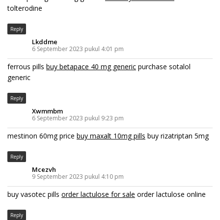
tolterodine
Reply
Lkddme
6 September 2023 pukul 4:01 pm
ferrous pills
buy betapace 40 mg generic
purchase sotalol
generic
Reply
Xwmmbm
6 September 2023 pukul 9:23 pm
mestinon 60mg price
buy maxalt 10mg pills
buy rizatriptan 5mg
Reply
Mcezvh
9 September 2023 pukul 4:10 pm
buy vasotec pills
order lactulose for sale
order lactulose online
Reply