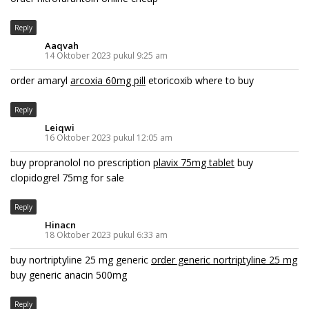
Reply
Aaqvah
14 Oktober 2023 pukul 9:25 am
order amaryl
arcoxia 60mg pill
etoricoxib where to buy
Reply
Leiqwi
16 Oktober 2023 pukul 12:05 am
buy propranolol no prescription
plavix 75mg tablet
buy
clopidogrel 75mg for sale
Reply
Hinacn
18 Oktober 2023 pukul 6:33 am
buy nortriptyline 25 mg generic
order generic nortriptyline 25 mg
buy generic anacin 500mg
Reply