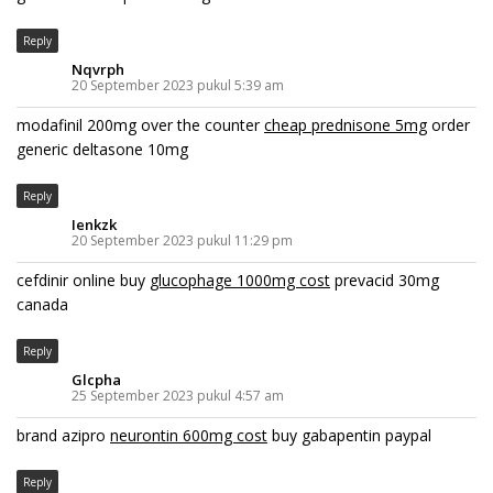
Reply
Nqvrph
20 September 2023 pukul 5:39 am
modafinil 200mg over the counter
cheap prednisone 5mg
order
generic deltasone 10mg
Reply
Ienkzk
20 September 2023 pukul 11:29 pm
cefdinir online buy
glucophage 1000mg cost
prevacid 30mg
canada
Reply
Glcpha
25 September 2023 pukul 4:57 am
brand azipro
neurontin 600mg cost
buy gabapentin paypal
Reply