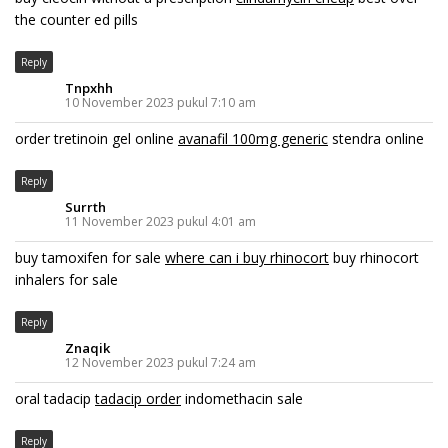
the counter ed pills
Reply
Tnpxhh
10 November 2023 pukul 7:10 am
order tretinoin gel online
avanafil 100mg generic
stendra online
Reply
Surrth
11 November 2023 pukul 4:01 am
buy tamoxifen for sale
where can i buy rhinocort
buy rhinocort
inhalers for sale
Reply
Znaqik
12 November 2023 pukul 7:24 am
oral tadacip
tadacip order
indomethacin sale
Reply