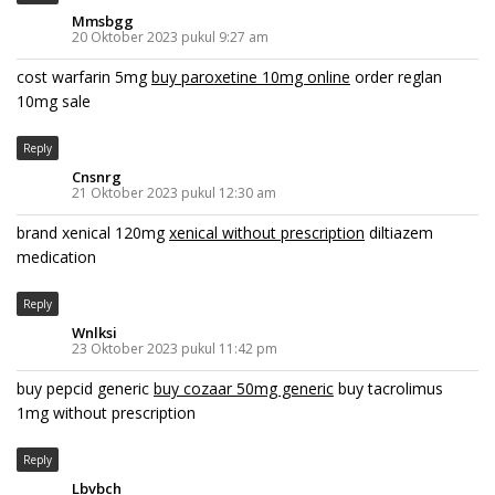
Mmsbgg
20 Oktober 2023 pukul 9:27 am
cost warfarin 5mg
buy paroxetine 10mg online
order reglan
10mg sale
Reply
Cnsnrg
21 Oktober 2023 pukul 12:30 am
brand xenical 120mg
xenical without prescription
diltiazem
medication
Reply
Wnlksi
23 Oktober 2023 pukul 11:42 pm
buy pepcid generic
buy cozaar 50mg generic
buy tacrolimus
1mg without prescription
Reply
Lbvbch