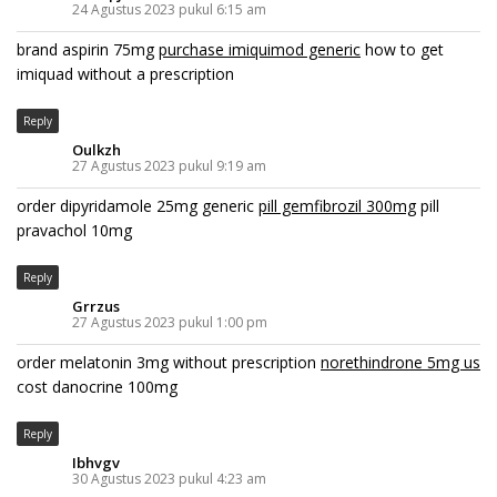
24 Agustus 2023 pukul 6:15 am
brand aspirin 75mg
purchase imiquimod generic
how to get
imiquad without a prescription
Reply
Oulkzh
27 Agustus 2023 pukul 9:19 am
order dipyridamole 25mg generic
pill gemfibrozil 300mg
pill
pravachol 10mg
Reply
Grrzus
27 Agustus 2023 pukul 1:00 pm
order melatonin 3mg without prescription
norethindrone 5mg us
cost danocrine 100mg
Reply
Ibhvgv
30 Agustus 2023 pukul 4:23 am