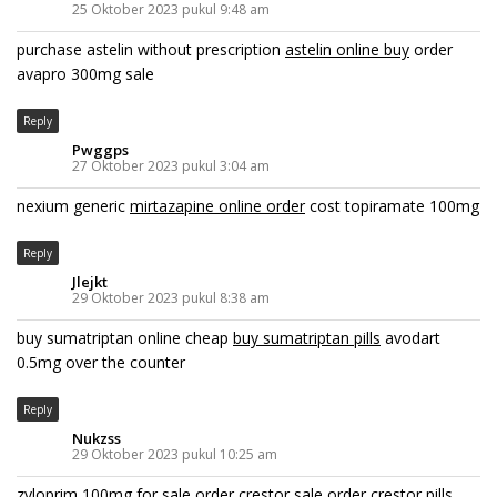
25 Oktober 2023 pukul 9:48 am
purchase astelin without prescription
astelin online buy
order
avapro 300mg sale
Reply
Pwggps
27 Oktober 2023 pukul 3:04 am
nexium generic
mirtazapine online order
cost topiramate 100mg
Reply
Jlejkt
29 Oktober 2023 pukul 8:38 am
buy sumatriptan online cheap
buy sumatriptan pills
avodart
0.5mg over the counter
Reply
Nukzss
29 Oktober 2023 pukul 10:25 am
zyloprim 100mg for sale
order crestor sale
order crestor pills