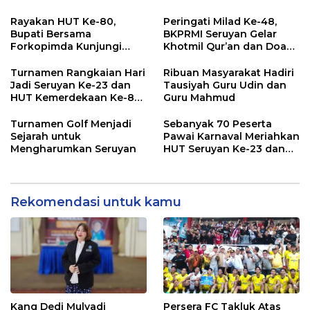
Rayakan HUT Ke-80,
Peringati Milad Ke-48,
Bupati Bersama
BKPRMI Seruyan Gelar
Forkopimda Kunjungi
Khotmil Qur’an dan Doa
Markas POS TNI AL
Bersama untuk Bangsa
Turnamen Rangkaian Hari
Ribuan Masyarakat Hadiri
Jadi Seruyan Ke-23 dan
Tausiyah Guru Udin dan
HUT Kemerdekaan Ke-80
Guru Mahmud
RI Resmi Ditutup
Turnamen Golf Menjadi
Sebanyak 70 Peserta
Sejarah untuk
Pawai Karnaval Meriahkan
Mengharumkan Seruyan
HUT Seruyan Ke-23 dan
HUT RI ke-80
Rekomendasi untuk kamu
Kang Dedi Mulyadi
Persera FC Takluk Atas