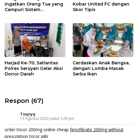
Ingatkan Orang Tua yang
Kobar United FC dengan
Campuri Sistem
Skor Tipis
Pendidikan Sekolah:
Antara Hak, Batas, dan
Etika Hukum Pendidikan
Harjad Ke-70, Satlantas
Cerdaskan Anak Bangsa,
Polres Seruyan Gelar Aksi
dengan Lomba Masak
Donor Darah
Serba Ikan
Respon (67)
Toqnyq
13 Agustus 2023 pukul 3:28 pm
order tricor 200mg online cheap
fenofibrate 200mg without
prescription
tricor pills