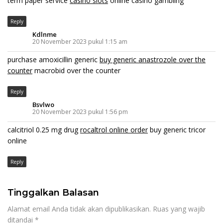
term paper service
casino slots
online casino gambling
Reply
Kdlnme
20 November 2023 pukul 1:15 am
purchase amoxicillin generic
buy generic anastrozole over the
counter
macrobid over the counter
Reply
Bsvlwo
20 November 2023 pukul 1:56 pm
calcitriol 0.25 mg drug
rocaltrol online order
buy generic tricor
online
Reply
Tinggalkan Balasan
Alamat email Anda tidak akan dipublikasikan.
Ruas yang wajib
ditandai
*