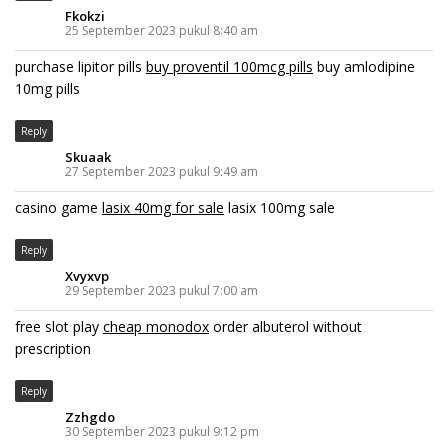
Fkokzi
25 September 2023 pukul 8:40 am
purchase lipitor pills
buy proventil 100mcg pills
buy amlodipine
10mg pills
Reply
Skuaak
27 September 2023 pukul 9:49 am
casino game
lasix 40mg for sale
lasix 100mg sale
Reply
Xvyxvp
29 September 2023 pukul 7:00 am
free slot play
cheap monodox
order albuterol without
prescription
Reply
Zzhgdo
30 September 2023 pukul 9:12 pm