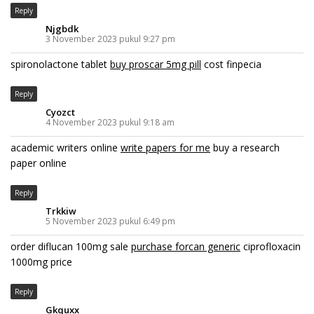
Reply
Njgbdk
3 November 2023 pukul 9:27 pm
spironolactone tablet
buy proscar 5mg pill
cost finpecia
Reply
Cyozct
4 November 2023 pukul 9:18 am
academic writers online
write papers for me
buy a research
paper online
Reply
Trkkiw
5 November 2023 pukul 6:49 pm
order diflucan 100mg sale
purchase forcan generic
ciprofloxacin
1000mg price
Reply
Gkquxx