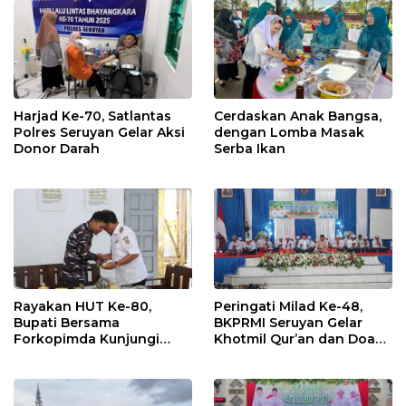
Etika Hukum Pendidikan
Harjad Ke-70, Satlantas
Cerdaskan Anak Bangsa,
Polres Seruyan Gelar Aksi
dengan Lomba Masak
Donor Darah
Serba Ikan
Rayakan HUT Ke-80,
Peringati Milad Ke-48,
Bupati Bersama
BKPRMI Seruyan Gelar
Forkopimda Kunjungi
Khotmil Qur’an dan Doa
Markas POS TNI AL
Bersama untuk Bangsa