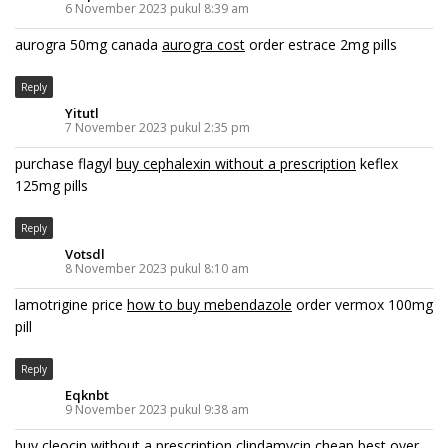
6 November 2023 pukul 8:39 am
aurogra 50mg canada
aurogra cost
order estrace 2mg pills
Reply
Yitutl
7 November 2023 pukul 2:35 pm
purchase flagyl
buy cephalexin without a prescription
keflex
125mg pills
Reply
Votsdl
8 November 2023 pukul 8:10 am
lamotrigine price
how to buy mebendazole
order vermox 100mg
pill
Reply
Eqknbt
9 November 2023 pukul 9:38 am
buy cleocin without a prescription
clindamycin cheap
best over