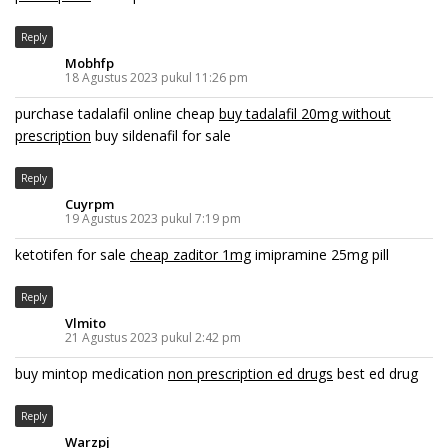
Reply
Mobhfp
18 Agustus 2023 pukul 11:26 pm
purchase tadalafil online cheap
buy tadalafil 20mg without
prescription
buy sildenafil for sale
Reply
Cuyrpm
19 Agustus 2023 pukul 7:19 pm
ketotifen for sale
cheap zaditor 1mg
imipramine 25mg pill
Reply
Vlmito
21 Agustus 2023 pukul 2:42 pm
buy mintop medication
non prescription ed drugs
best ed drug
Reply
Warzpj