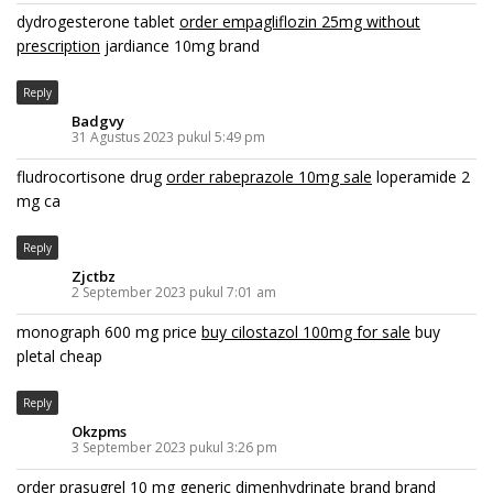
dydrogesterone tablet
order empagliflozin 25mg without
prescription
jardiance 10mg brand
Reply
Badgvy
31 Agustus 2023 pukul 5:49 pm
fludrocortisone drug
order rabeprazole 10mg sale
loperamide 2
mg ca
Reply
Zjctbz
2 September 2023 pukul 7:01 am
monograph 600 mg price
buy cilostazol 100mg for sale
buy
pletal cheap
Reply
Okzpms
3 September 2023 pukul 3:26 pm
order prasugrel 10 mg generic
dimenhydrinate brand
brand