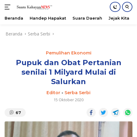
Beranda
Handep Hapakat
Suara Daerah
Jejak Kita
Langsung
Beranda
Serba Serbi
ke
konten
Pemulihan Ekonomi
Pupuk dan Obat Pertanian
senilai 1 Milyard Mulai di
Salurkan
Editor
-
Serba Serbi
15 Oktober 2020
67