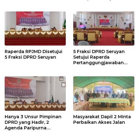
Raperda RPJMD Disetujui
5 Fraksi DPRD Seruyan
5 Fraksi DPRD Seruyan
Setujui Raperda
Pertanggungjawaban
Pelaksanaan APBD TA
2024
Hanya 3 Unsur Pimpinan
Masyarakat Dapil 2 Minta
DPRD yang Hadir, 2
Perbaikan Akses Jalan
Agenda Paripurna
Terpaksa di Tunda