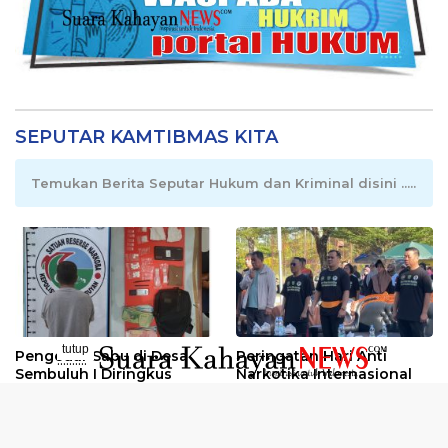
SEPUTAR KAMTIBMAS KITA
Temukan Berita Seputar Hukum dan Kriminal disini .....
tutup
Pengedar Sabu di Desa
Peringatan Hari Anti
..........
Sembuluh I Diringkus
Narkotika Internasional
2026