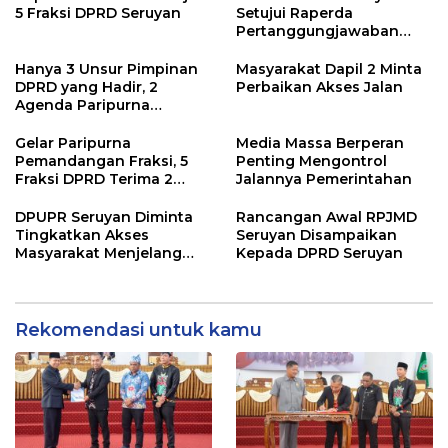
5 Fraksi DPRD Seruyan
Setujui Raperda
Pertanggungjawaban
Pelaksanaan APBD TA
2024
Hanya 3 Unsur Pimpinan
Masyarakat Dapil 2 Minta
DPRD yang Hadir, 2
Perbaikan Akses Jalan
Agenda Paripurna
Terpaksa di Tunda
Gelar Paripurna
Media Massa Berperan
Pemandangan Fraksi, 5
Penting Mengontrol
Fraksi DPRD Terima 2
Jalannya Pemerintahan
Buah Usulan Raperda
DPUPR Seruyan Diminta
Rancangan Awal RPJMD
Tingkatkan Akses
Seruyan Disampaikan
Masyarakat Menjelang
Kepada DPRD Seruyan
Lebaran
Rekomendasi untuk kamu