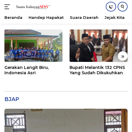
Beranda
Handep Hapakat
Suara Daerah
Jejak Kita
Langsung
ke
konten
«
»
Gerakan Langit Biru,
Bupati Melantik 132 CPNS
Indonesia Asri
Yang Sudah Dikukuhkan
BJAP