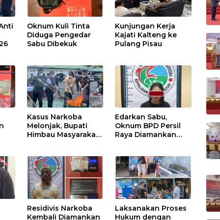
Anti
Oknum Kuli Tinta
Kunjungan Kerja
Diduga Pengedar
Kajati Kalteng ke
026
Sabu Dibekuk
Pulang Pisau
Kasus Narkoba
Edarkan Sabu,
n
Melonjak, Bupati
Oknum BPD Persil
Himbau Masyarakat
Raya Diamankan
Waspada
Polisi
Residivis Narkoba
Laksanakan Proses
Kembali Diamankan
Hukum dengan