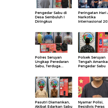
Pengedar Sabu di
Peringatan Hari 
Desa Sembuluh I
Narkotika
Diringkus
Internasional 2
Polres Seruyan
Polsek Seruyan
Ungkap Peredaran
Tengah Amanka
Sabu, Terduga
Pengedar Sabu
Berprofesi Sebagai
Nakes
Pasutri Diamankan,
Nyamar Polisi,
Akibat Edarkan Sabu
Residivis Peras