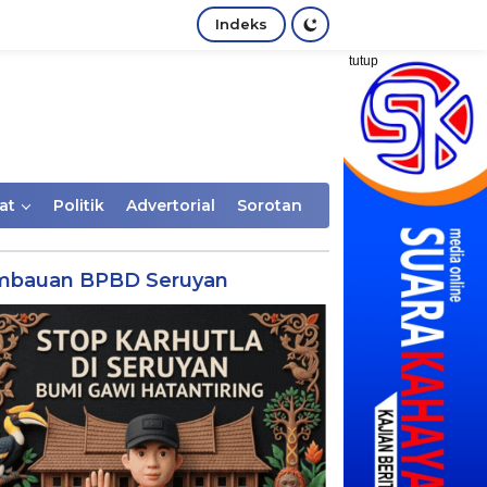
Indeks
tutup
at
Politik
Advertorial
Sorotan
mbauan BPBD Seruyan