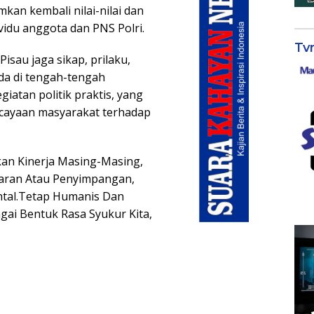
kan kembali nilai-nilai dan
vidu anggota dan PNS Polri.
Tv
isau jaga sikap, prilaku,
da di tengah-tengah
giatan politik praktis, yang
rcayaan masyarakat terhadap
n Kinerja Masing-Masing,
garan Atau Penyimpangan,
ntal.Tetap Humanis Dan
ai Bentuk Rasa Syukur Kita,