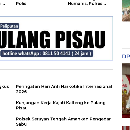
i
Polisi
Humanis, Polres
Seruyan Selamatkan
Anak di Bawah Umur
Dari Amukan Massa
DP
gkus
Peringatan Hari Anti Narkotika Internasional
2026
Kunjungan Kerja Kajati Kalteng ke Pulang
Pisau
Polsek Seruyan Tengah Amankan Pengedar
Sabu