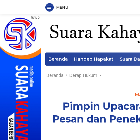
MENU
Langsung
tutup
ke
konten
Beranda
Handep Hapakat
Suara D
Beranda
Derap Hukum
M
Pimpin Upacara
Pesan dan Penek