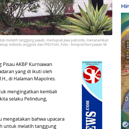
Hi
ntuk melatih tanggung jawab, memupuk jiwa patriotik, menanamkan
etiap individu anggota dan PNS Polri. Foto : hmspol/Gerryawan SK
g Pisau AKBP Kurniawan
adaran yang di ikuti oleh
.H., di Halaman Mapolres.
ntuk mengingatkan kembali
kita selaku Pelindung,
au mengatakan bahwa upacara
ah untuk melatih tanggung