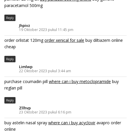
paracetamol 500mg
Reply
Jhpivz
19 Oktober 2023 pukul 11:45 pm
order orlistat 120mg
order xenical for sale
buy diltiazem online
cheap
Reply
Limlwp
22 Oktober 2023 pukul 3:44 am
purchase coumadin pill
where can i buy metoclopramide
buy
reglan pill
Reply
Zllhvp
23 Oktober 2023 pukul 6:16 pm
buy astelin nasal spray
where can i buy acyclovir
avapro order
online