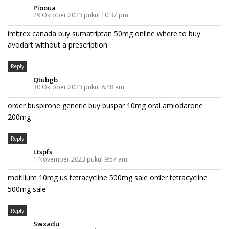
Piooua
29 Oktober 2023 pukul 10:37 pm
imitrex canada
buy sumatriptan 50mg online
where to buy
avodart without a prescription
Reply
Qtubgb
30 Oktober 2023 pukul 8:48 am
order buspirone generic
buy buspar 10mg
oral amiodarone
200mg
Reply
Ltspfs
1 November 2023 pukul 9:57 am
motilium 10mg us
tetracycline 500mg sale
order tetracycline
500mg sale
Reply
Swxadu