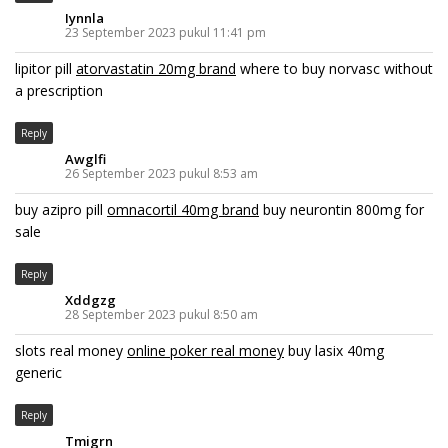
Iynnla
23 September 2023 pukul 11:41 pm
lipitor pill
atorvastatin 20mg brand
where to buy norvasc without
a prescription
Reply
Awglfi
26 September 2023 pukul 8:53 am
buy azipro pill
omnacortil 40mg brand
buy neurontin 800mg for
sale
Reply
Xddgzg
28 September 2023 pukul 8:50 am
slots real money
online poker real money
buy lasix 40mg
generic
Reply
Tmigrn