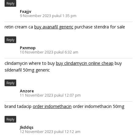
Reply
Fxajjv
9 November 2023 pukul 1:35 pm
retin cream ca
buy avanafil generic
purchase stendra for sale
Reply
Pxnmop
10 November 2023 pukul 6:32 am
clindamycin where to buy
buy clindamycin online cheap
buy
sildenafil 50mg generic
Reply
Anzore
11 November 2023 pukul 12:07 pm
brand tadacip
order indomethacin
order indomethacin 50mg
Reply
Jkddqs
12 November 2023 pukul 12:12 am