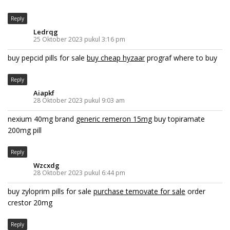
Reply
Ledrqg
25 Oktober 2023 pukul 3:16 pm
buy pepcid pills for sale
buy cheap hyzaar
prograf where to buy
Reply
Aiapkf
28 Oktober 2023 pukul 9:03 am
nexium 40mg brand
generic remeron 15mg
buy topiramate
200mg pill
Reply
Wzcxdg
28 Oktober 2023 pukul 6:44 pm
buy zyloprim pills for sale
purchase temovate for sale
order
crestor 20mg
Reply