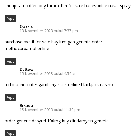
cheap tamoxifen
buy tamoxifen for sale
budesonide nasal spray
Reply
Qaxxfc
13 November 2023 pukul 7:37 pm
purchase axetil for sale
buy lumigan generic
order
methocarbamol online
Reply
Dcttwx
15 November 2023 pukul 4:56 am
terbinafine order
gambling sites
online blackjack casino
Reply
Rikpqa
15 November 2023 pukul 11:39 pm
order generic desyrel 100mg
buy clindamycin generic
Reply