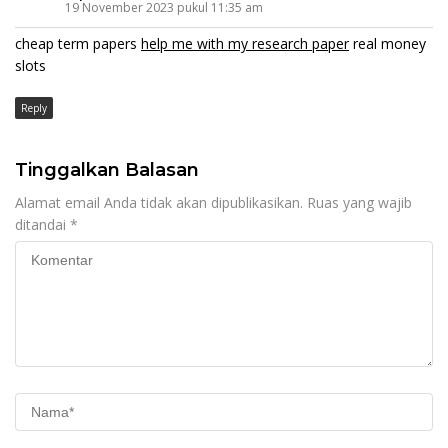
19 November 2023 pukul 11:35 am
cheap term papers
help me with my research paper
real money
slots
Reply
Tinggalkan Balasan
Alamat email Anda tidak akan dipublikasikan.
Ruas yang wajib
ditandai
*