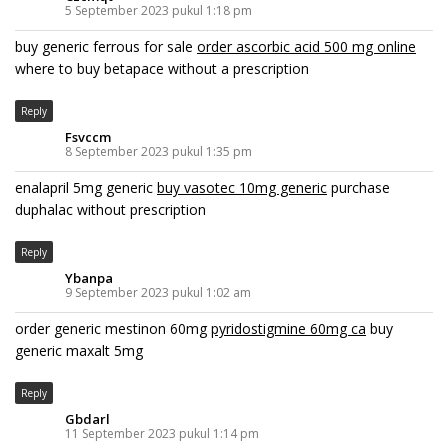
5 September 2023 pukul 1:18 pm
buy generic ferrous for sale
order ascorbic acid 500 mg online
where to buy betapace without a prescription
Reply
Fsvccm
8 September 2023 pukul 1:35 pm
enalapril 5mg generic
buy vasotec 10mg generic
purchase
duphalac without prescription
Reply
Ybanpa
9 September 2023 pukul 1:02 am
order generic mestinon 60mg
pyridostigmine 60mg ca
buy
generic maxalt 5mg
Reply
Gbdarl
11 September 2023 pukul 1:14 pm