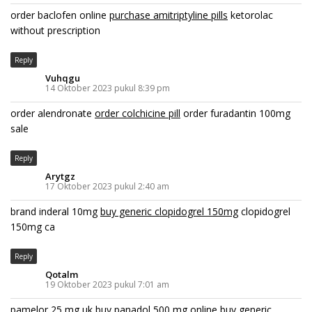
order baclofen online
purchase amitriptyline pills
ketorolac
without prescription
Reply
Vuhqgu
14 Oktober 2023 pukul 8:39 pm
order alendronate
order colchicine pill
order furadantin 100mg
sale
Reply
Arytgz
17 Oktober 2023 pukul 2:40 am
brand inderal 10mg
buy generic clopidogrel 150mg
clopidogrel
150mg ca
Reply
Qotalm
19 Oktober 2023 pukul 7:01 am
pamelor 25 mg uk
buy panadol 500 mg online
buy generic