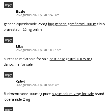
Reply
Ifpzle
26 Agustus 2023 pukul 9:40 am
generic dipyridamole 25mg
buy generic gemfibrozil 300 mg
buy
pravastatin 20mg online
Reply
Mkicln
28 Agustus 2023 pukul 10:27 pm
purchase melatonin for sale
cost desogestrel 0.075 mg
danocrine for sale
Reply
Cplivt
30 Agustus 2023 pukul 5:08 am
fludrocortisone 100mcg price
buy imodium 2mg for sale
brand
loperamide 2mg
Reply