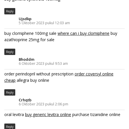
Reply
Ujsdkp
5 Oktober 2023 pukul 12:03 am
buy clomiphene 100mg sale
where can i buy clomiphene
buy
azathioprine 25mg for sale
Reply
Bhoddm
6 Oktober 2023 pukul 9:53 am
order perindopril without prescription
order coversyl online
cheap
allegra buy online
Reply
Crhqtb
6 Oktober 2023 pukul 2:06 pm
oral levitra
buy generic levitra online
purchase tizanidine online
Reply