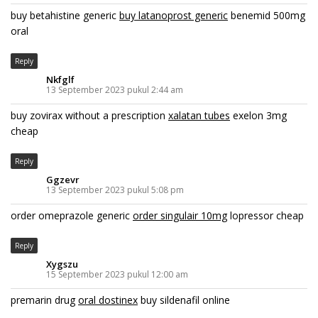
buy betahistine generic
buy latanoprost generic
benemid 500mg
oral
Reply
Nkfglf
13 September 2023 pukul 2:44 am
buy zovirax without a prescription
xalatan tubes
exelon 3mg
cheap
Reply
Ggzevr
13 September 2023 pukul 5:08 pm
order omeprazole generic
order singulair 10mg
lopressor cheap
Reply
Xygszu
15 September 2023 pukul 12:00 am
premarin drug
oral dostinex
buy sildenafil online