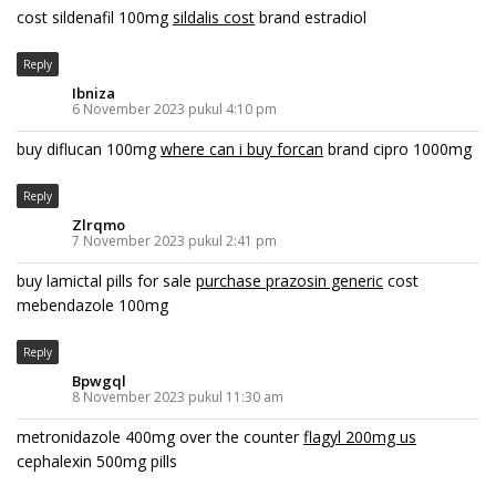
cost sildenafil 100mg
sildalis cost
brand estradiol
Reply
Ibniza
6 November 2023 pukul 4:10 pm
buy diflucan 100mg
where can i buy forcan
brand cipro 1000mg
Reply
Zlrqmo
7 November 2023 pukul 2:41 pm
buy lamictal pills for sale
purchase prazosin generic
cost
mebendazole 100mg
Reply
Bpwgql
8 November 2023 pukul 11:30 am
metronidazole 400mg over the counter
flagyl 200mg us
cephalexin 500mg pills