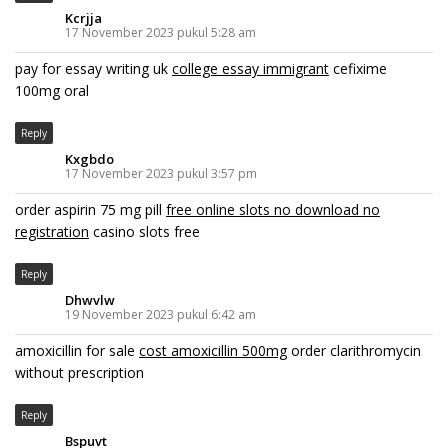
Kcrjja
17 November 2023 pukul 5:28 am
pay for essay writing uk
college essay immigrant
cefixime
100mg oral
Reply
Kxgbdo
17 November 2023 pukul 3:57 pm
order aspirin 75 mg pill
free online slots no download no
registration
casino slots free
Reply
Dhwvlw
19 November 2023 pukul 6:42 am
amoxicillin for sale
cost amoxicillin 500mg
order clarithromycin
without prescription
Reply
Bspuvt