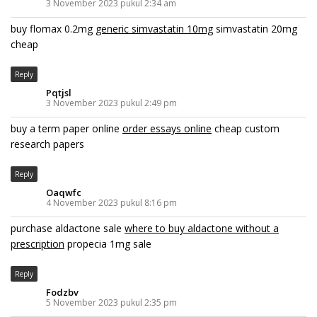
3 November 2023 pukul 2:34 am
buy flomax 0.2mg
generic simvastatin 10mg
simvastatin 20mg
cheap
Reply
Pqtjsl
3 November 2023 pukul 2:49 pm
buy a term paper online
order essays online
cheap custom
research papers
Reply
Oaqwfc
4 November 2023 pukul 8:16 pm
purchase aldactone sale
where to buy aldactone without a
prescription
propecia 1mg sale
Reply
Fodzbv
5 November 2023 pukul 2:35 pm