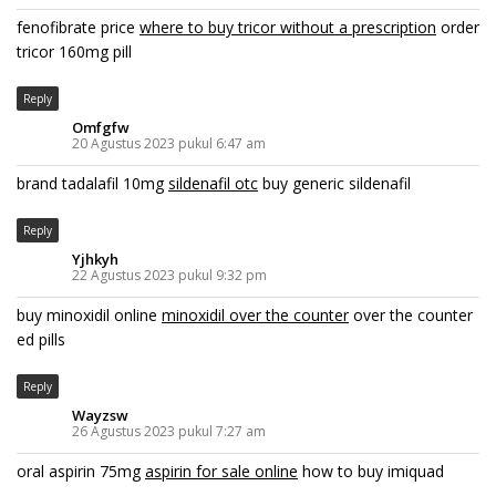
fenofibrate price
where to buy tricor without a prescription
order
tricor 160mg pill
Reply
Omfgfw
20 Agustus 2023 pukul 6:47 am
brand tadalafil 10mg
sildenafil otc
buy generic sildenafil
Reply
Yjhkyh
22 Agustus 2023 pukul 9:32 pm
buy minoxidil online
minoxidil over the counter
over the counter
ed pills
Reply
Wayzsw
26 Agustus 2023 pukul 7:27 am
oral aspirin 75mg
aspirin for sale online
how to buy imiquad