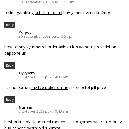
30 September 2023 pukul 1:16 am
online gambling
acticlate brand
buy generic ventolin 2mg
Reply
Ydipec
30 September 2023 pukul 3:59 pm
how to buy symmetrel
order avlosulfon without prescription
dapsone us
Reply
Oykymm
1 Oktober 2023 pukul 4:37 pm
casino game
play live poker online
stromectol pill price
Reply
Nqnzai
3 Oktober 2023 pukul 9:43 am
best online blackjack real money
casino games win real money
buy generic synthroid 150mcg