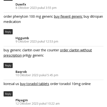
Duwifx
8 Oktober 2023 pukul 3:55 pm
order phenytoin 100 mg generic
buy flexeril generic
buy ditropan
medication
Reply
Hggumb
9 Oktober 2023 pukul 12:53 pm
buy generic claritin over the counter
order claritin without
prescription
priligy generic
Reply
Baqrob
10 Oktober 2023 pukul 5:45 pm
lioresal us
buy toradol tablets
order toradol 10mg online
Reply
Pkyagm
12 Oktober 2023 pukul 10:22 am