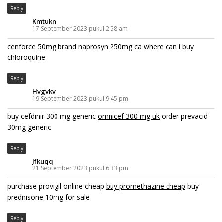
Reply
Kmtukn
17 September 2023 pukul 2:58 am
cenforce 50mg brand
naprosyn 250mg ca
where can i buy
chloroquine
Reply
Hvgvkv
19 September 2023 pukul 9:45 pm
buy cefdinir 300 mg generic
omnicef 300 mg uk
order prevacid
30mg generic
Reply
Jfkuqq
21 September 2023 pukul 6:33 pm
purchase provigil online cheap
buy promethazine cheap
buy
prednisone 10mg for sale
Reply