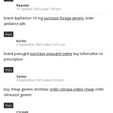
Reevwh
31 Agustus 2023 pukul 1:00 pm
brand duphaston 10 mg
purchase forxiga generic
order
jardiance pills
Reply
Kzclsv
2 September 2023 pukul 12:51 pm
brand prasugrel
purchase prasugrel online
buy tolterodine no
prescription
Reply
Seilnn
4 September 2023 pukul 2:52 pm
buy cheap generic etodolac
order colospa online cheap
order
cilostazol generic
Reply
Czcmqt