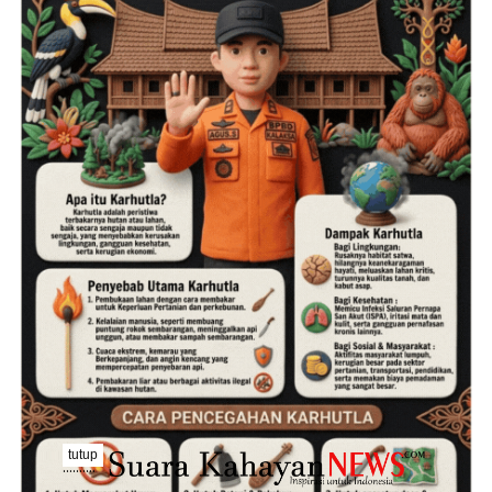
tutup
..........