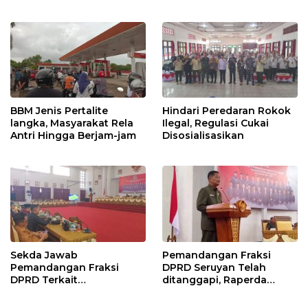
Kunjung Selesai
Perjanjian Bersama
BBM Jenis Pertalite
Hindari Peredaran Rokok
langka, Masyarakat Rela
Ilegal, Regulasi Cukai
Antri Hingga Berjam-jam
Disosialisasikan
Sekda Jawab
Pemandangan Fraksi
Pemandangan Fraksi
DPRD Seruyan Telah
DPRD Terkait
ditanggapi, Raperda
Pertanggungjawaban
RPJMD Segera
Pelaksanaan APBD TA
Ditindaklanjuti