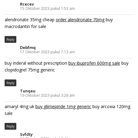
Rcecev
15 Oktober 2023 pukul 1:53 am
alendronate 35mg cheap
order alendronate 70mg
buy
macrodantin for sale
Reply
Debfmq
17 Oktober 2023 pukul 7:13 am
buy inderal without prescription
buy ibuprofen 600mg sale
buy
clopidogrel 75mg generic
Reply
Tunqeu
19 Oktober 2023 pukul 3:26 am
amaryl 4mg uk
buy glimepiride 1mg generic
buy arcoxia 120mg
sale
Reply
Svfdty