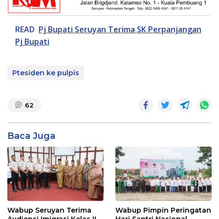
READ
Pj Bupati Seruyan Terima SK Perpanjangan
Pj Bupati
Ptesiden ke pulpis
62
Baca Juga
Wabup Seruyan Terima
Wabup Pimpin Peringatan
Audiensi Imigrasi Kelas II
Hari Santri Nasional