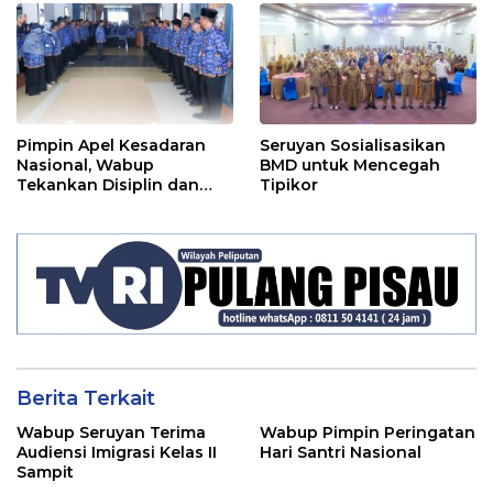
2024
Pimpin Apel Kesadaran
Seruyan Sosialisasikan
Nasional, Wabup
BMD untuk Mencegah
Tekankan Disiplin dan
Tipikor
Tanggung Jawab Kepada
Para ASN
Berita Terkait
Wabup Seruyan Terima
Wabup Pimpin Peringatan
Audiensi Imigrasi Kelas II
Hari Santri Nasional
Sampit