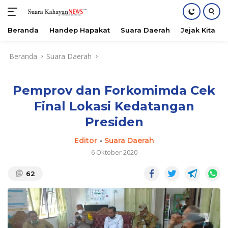
Beranda
Handep Hapakat
Suara Daerah
Jejak Kita
Langsung
Beranda
Suara Daerah
ke
konten
Pemprov dan Forkomimda Cek
Final Lokasi Kedatangan
Presiden
Editor
-
Suara Daerah
6 Oktober 2020
62