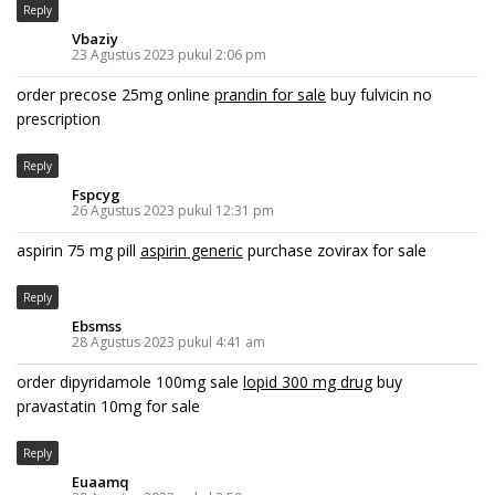
Reply
Vbaziy
23 Agustus 2023 pukul 2:06 pm
order precose 25mg online
prandin for sale
buy fulvicin no
prescription
Reply
Fspcyg
26 Agustus 2023 pukul 12:31 pm
aspirin 75 mg pill
aspirin generic
purchase zovirax for sale
Reply
Ebsmss
28 Agustus 2023 pukul 4:41 am
order dipyridamole 100mg sale
lopid 300 mg drug
buy
pravastatin 10mg for sale
Reply
Euaamq