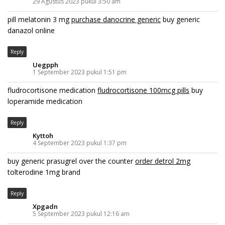
29 Agustus 2023 pukul 3:50 am
pill melatonin 3 mg
purchase danocrine generic
buy generic
danazol online
Reply
Uegpph
1 September 2023 pukul 1:51 pm
fludrocortisone medication
fludrocortisone 100mcg pills
buy
loperamide medication
Reply
Kyttoh
4 September 2023 pukul 1:37 pm
buy generic prasugrel over the counter
order detrol 2mg
tolterodine 1mg brand
Reply
Xpgadn
5 September 2023 pukul 12:16 am