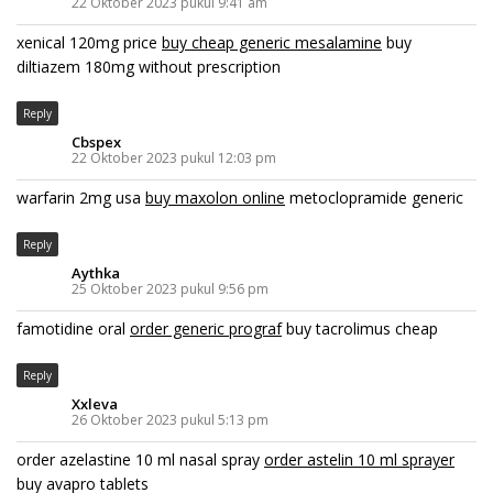
22 Oktober 2023 pukul 9:41 am
xenical 120mg price
buy cheap generic mesalamine
buy
diltiazem 180mg without prescription
Reply
Cbspex
22 Oktober 2023 pukul 12:03 pm
warfarin 2mg usa
buy maxolon online
metoclopramide generic
Reply
Aythka
25 Oktober 2023 pukul 9:56 pm
famotidine oral
order generic prograf
buy tacrolimus cheap
Reply
Xxleva
26 Oktober 2023 pukul 5:13 pm
order azelastine 10 ml nasal spray
order astelin 10 ml sprayer
buy avapro tablets