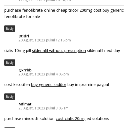
purchase fenofibrate online cheap
tricor 200mg cost
buy generic
fenofibrate for sale
Reply
Dtidrl
20 Agustus 2023 pukul 12:18 pm
cialis 10mg pill
sildenafil without prescription
sildenafil next day
Reply
Qxrrhb
20 Agustus 2023 pukul 4:08 pm
cost ketotifen
buy generic zaditor
buy imipramine paypal
Reply
Mflmat
23 Agustus 2023 pukul 3:08 am
purchase minoxidil solution
cost cialis 20mg
ed solutions