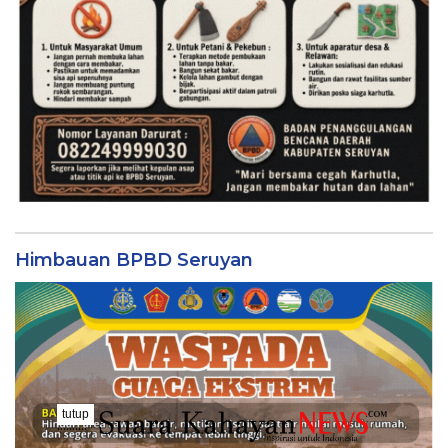
Himbauan BPBD Seruyan
tutup
..........