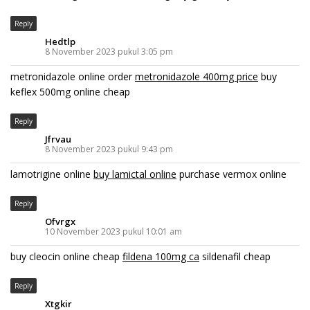
Reply
Hedtlp
8 November 2023 pukul 3:05 pm
metronidazole online order
metronidazole 400mg price
buy
keflex 500mg online cheap
Reply
Jfrvau
8 November 2023 pukul 9:43 pm
lamotrigine online
buy lamictal online
purchase vermox online
Reply
Ofvrgx
10 November 2023 pukul 10:01 am
buy cleocin online cheap
fildena 100mg ca
sildenafil cheap
Reply
Xtgkir