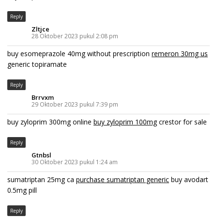
Reply
Zltjce
28 Oktober 2023 pukul 2:08 pm
buy esomeprazole 40mg without prescription
remeron 30mg us
generic topiramate
Reply
Brrvxm
29 Oktober 2023 pukul 7:39 pm
buy zyloprim 300mg online
buy zyloprim 100mg
crestor for sale
Reply
Gtnbsl
30 Oktober 2023 pukul 1:24 am
sumatriptan 25mg ca
purchase sumatriptan generic
buy avodart
0.5mg pill
Reply