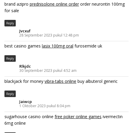
brand azipro
prednisolone online order
order neurontin 100mg
for sale
Reply
Jvcxuf
28 September 2023 pukul 12:48 pm
best casino games
lasix 100mg oral
furosemide uk
Reply
Rlkjdc
30 September 2023 pukul 4:52 am
blackjack for money
vibra-tabs online
buy albuterol generic
Reply
Jaiwcp
1 Oktober 2023 pukul 8:04 pm
sugarhouse casino online
free poker online games
ivermectin
6mg online