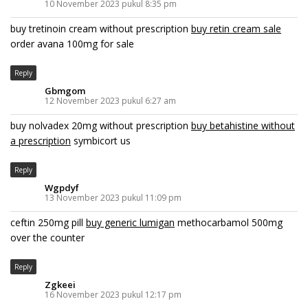
10 November 2023 pukul 8:35 pm
buy tretinoin cream without prescription
buy retin cream sale
order avana 100mg for sale
Reply
Gbmgom
12 November 2023 pukul 6:27 am
buy nolvadex 20mg without prescription
buy betahistine without
a prescription
symbicort us
Reply
Wgpdyf
13 November 2023 pukul 11:09 pm
ceftin 250mg pill
buy generic lumigan
methocarbamol 500mg
over the counter
Reply
Zgkeei
16 November 2023 pukul 12:17 pm