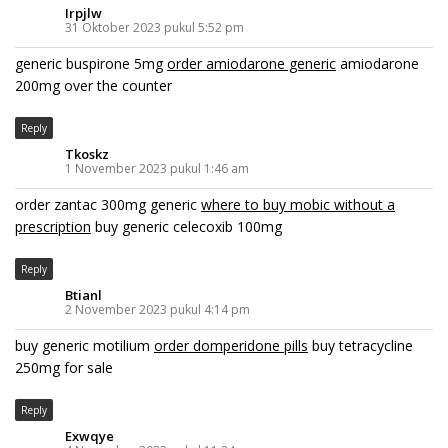
Irpjlw
31 Oktober 2023 pukul 5:52 pm
generic buspirone 5mg
order amiodarone generic
amiodarone
200mg over the counter
Reply
Tkoskz
1 November 2023 pukul 1:46 am
order zantac 300mg generic
where to buy mobic without a
prescription
buy generic celecoxib 100mg
Reply
Btianl
2 November 2023 pukul 4:14 pm
buy generic motilium
order domperidone pills
buy tetracycline
250mg for sale
Reply
Exwqye