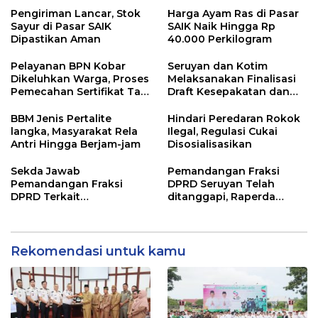
Pengiriman Lancar, Stok
Harga Ayam Ras di Pasar
Sayur di Pasar SAIK
SAIK Naik Hingga Rp
Dipastikan Aman
40.000 Perkilogram
Pelayanan BPN Kobar
Seruyan dan Kotim
Dikeluhkan Warga, Proses
Melaksanakan Finalisasi
Pemecahan Sertifikat Tak
Draft Kesepakatan dan
Kunjung Selesai
Perjanjian Bersama
BBM Jenis Pertalite
Hindari Peredaran Rokok
langka, Masyarakat Rela
Ilegal, Regulasi Cukai
Antri Hingga Berjam-jam
Disosialisasikan
Sekda Jawab
Pemandangan Fraksi
Pemandangan Fraksi
DPRD Seruyan Telah
DPRD Terkait
ditanggapi, Raperda
Pertanggungjawaban
RPJMD Segera
Pelaksanaan APBD TA
Ditindaklanjuti
2024
Rekomendasi untuk kamu