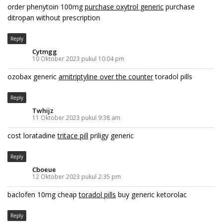
order phenytoin 100mg
purchase oxytrol generic
purchase
ditropan without prescription
Reply
Cytmgg
10 Oktober 2023 pukul 10:04 pm
ozobax generic
amitriptyline over the counter
toradol pills
Reply
Twhijz
11 Oktober 2023 pukul 9:38 am
cost loratadine
tritace pill
priligy generic
Reply
Cboeue
12 Oktober 2023 pukul 2:35 pm
baclofen 10mg cheap
toradol pills
buy generic ketorolac
Reply