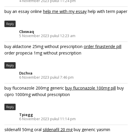
4 November 2023 pukul 11:24 pm
buy an essay online
help me with my essay
help with term paper
Reply
Cbxwaq
5 November 2023 pukul 12:23 am
buy aldactone 25mg without prescription
order finasteride pill
order propecia 1mg without prescription
Reply
Dschva
6 November 2023 pukul 7:46 pm
buy fluconazole 200mg generic
buy fluconazole 100mg pill
buy
cipro 1000mg without prescription
Reply
Tpiegg
6 November 2023 pukul 11:14 pm
sildenafil 50mg oral
sildenafil 20 mg
buy generic yasmin