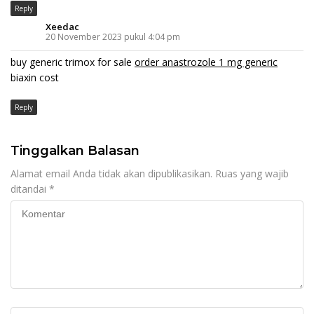
Reply
Xeedac
20 November 2023 pukul 4:04 pm
buy generic trimox for sale
order anastrozole 1 mg generic
biaxin cost
Reply
Tinggalkan Balasan
Alamat email Anda tidak akan dipublikasikan.
Ruas yang wajib
ditandai
*