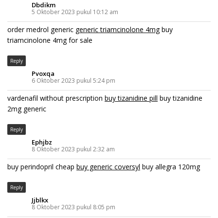
Dbdikm
5 Oktober 2023 pukul 10:12 am
order medrol generic
generic triamcinolone 4mg
buy
triamcinolone 4mg for sale
Reply
Pvoxqa
6 Oktober 2023 pukul 5:24 pm
vardenafil without prescription
buy tizanidine pill
buy tizanidine
2mg generic
Reply
Ephjbz
8 Oktober 2023 pukul 2:32 am
buy perindopril cheap
buy generic coversyl
buy allegra 120mg
Reply
Jjblkx
8 Oktober 2023 pukul 8:05 pm