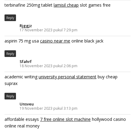
terbinafine 250mg tablet
lamisil cheap
slot games free
Reply
Rjggjz
17 November 2023 pukul 7:29 pm
aspirin 75 mg usa
casino near me
online black jack
Reply
Sfahrf
18 November 2023 pukul 2:06 pm
academic writing
university personal statement
buy cheap
suprax
Reply
Unsveu
19 November 2023 pukul 3:13 pm
affordable essays
7 free online slot machine
hollywood casino
online real money