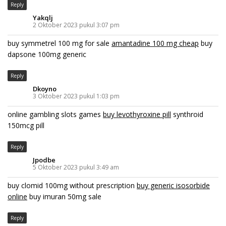
Reply
Yakqlj
2 Oktober 2023 pukul 3:07 pm
buy symmetrel 100 mg for sale
amantadine 100 mg cheap
buy
dapsone 100mg generic
Reply
Dkoyno
3 Oktober 2023 pukul 1:03 pm
online gambling slots games
buy levothyroxine pill
synthroid
150mcg pill
Reply
Jpodbe
5 Oktober 2023 pukul 3:49 am
buy clomid 100mg without prescription
buy generic isosorbide
online
buy imuran 50mg sale
Reply