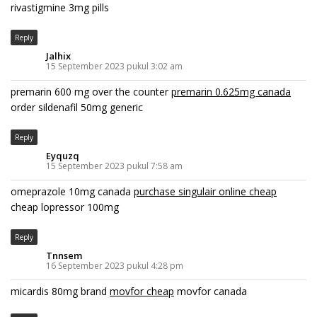
rivastigmine 3mg pills
Reply
Jalhix
15 September 2023 pukul 3:02 am
premarin 600 mg over the counter
premarin 0.625mg canada
order sildenafil 50mg generic
Reply
Eyquzq
15 September 2023 pukul 7:58 am
omeprazole 10mg canada
purchase singulair online cheap
cheap lopressor 100mg
Reply
Tnnsem
16 September 2023 pukul 4:28 pm
micardis 80mg brand
movfor cheap
movfor canada