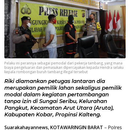
Pelaku ini perannya sebagai pemodal dari pekerja tambang, yang mana
biaya pengeluaran dan pemasukan dipercayakan kepada Hendra selaku
kepala rombongan buruh tambang illegal tersebut
Riki diamankan petugas lantaran dia
merupakan pemilik lahan sekaligus pemilik
modal dalam kegiatan pertambangan
tanpa izin di Sungai Seribu, Kelurahan
Pangkut, Kecamatan Arut Utara (Aruta),
Kabupaten Kobar, Propinsi Kalteng.
Suarakahayannews, KOTAWARINGIN BARAT
– Polres