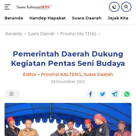
Beranda
Handep Hapakat
Suara Daerah
Jejak Kita
Langsung
Beranda
Suara Daerah
Provinsi KALTENG
ke
konten
Pemerintah Daerah Dukung
Kegiatan Pentas Seni Budaya
Editor
-
Provinsi KALTENG
,
Suara Daerah
28 Desember 2022