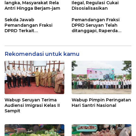
langka, Masyarakat Rela
Ilegal, Regulasi Cukai
Antri Hingga Berjam-jam
Disosialisasikan
Sekda Jawab
Pemandangan Fraksi
Pemandangan Fraksi
DPRD Seruyan Telah
DPRD Terkait
ditanggapi, Raperda
Pertanggungjawaban
RPJMD Segera
Pelaksanaan APBD TA
Ditindaklanjuti
2024
Rekomendasi untuk kamu
Wabup Seruyan Terima
Wabup Pimpin Peringatan
Audiensi Imigrasi Kelas II
Hari Santri Nasional
Sampit