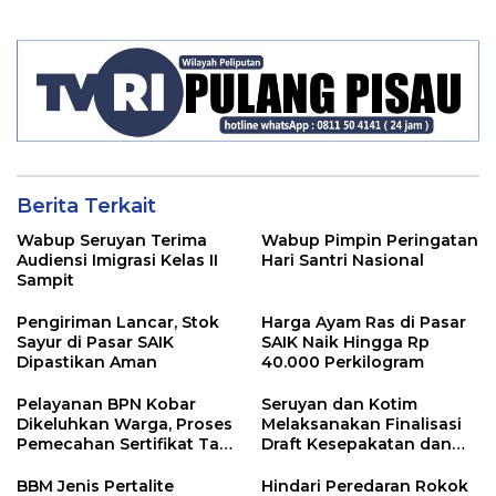
Tanggung Jawab Kepada
Para ASN
Berita Terkait
Wabup Seruyan Terima
Wabup Pimpin Peringatan
Audiensi Imigrasi Kelas II
Hari Santri Nasional
Sampit
Pengiriman Lancar, Stok
Harga Ayam Ras di Pasar
Sayur di Pasar SAIK
SAIK Naik Hingga Rp
Dipastikan Aman
40.000 Perkilogram
Pelayanan BPN Kobar
Seruyan dan Kotim
Dikeluhkan Warga, Proses
Melaksanakan Finalisasi
Pemecahan Sertifikat Tak
Draft Kesepakatan dan
Kunjung Selesai
Perjanjian Bersama
BBM Jenis Pertalite
Hindari Peredaran Rokok