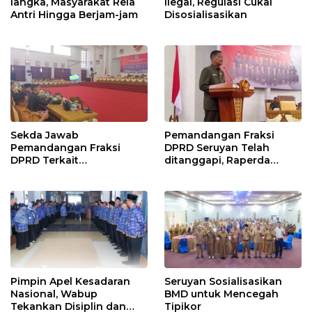
langka, Masyarakat Rela
Ilegal, Regulasi Cukai
Antri Hingga Berjam-jam
Disosialisasikan
Sekda Jawab
Pemandangan Fraksi
Pemandangan Fraksi
DPRD Seruyan Telah
DPRD Terkait
ditanggapi, Raperda
Pertanggungjawaban
RPJMD Segera
Pelaksanaan APBD TA
Ditindaklanjuti
2024
Pimpin Apel Kesadaran
Seruyan Sosialisasikan
Nasional, Wabup
BMD untuk Mencegah
Tekankan Disiplin dan
Tipikor