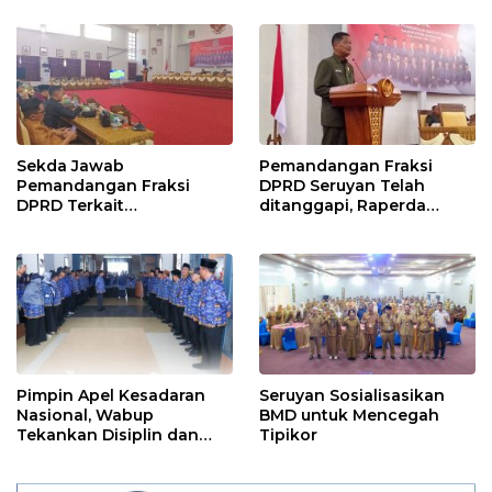
Sekda Jawab
Pemandangan Fraksi
Pemandangan Fraksi
DPRD Seruyan Telah
DPRD Terkait
ditanggapi, Raperda
Pertanggungjawaban
RPJMD Segera
Pelaksanaan APBD TA
Ditindaklanjuti
2024
Pimpin Apel Kesadaran
Seruyan Sosialisasikan
Nasional, Wabup
BMD untuk Mencegah
Tekankan Disiplin dan
Tipikor
Tanggung Jawab Kepada
Para ASN