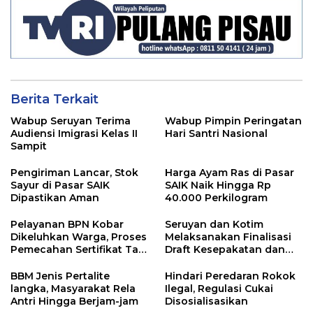
Berita Terkait
Wabup Seruyan Terima
Wabup Pimpin Peringatan
Audiensi Imigrasi Kelas II
Hari Santri Nasional
Sampit
Pengiriman Lancar, Stok
Harga Ayam Ras di Pasar
Sayur di Pasar SAIK
SAIK Naik Hingga Rp
Dipastikan Aman
40.000 Perkilogram
Pelayanan BPN Kobar
Seruyan dan Kotim
Dikeluhkan Warga, Proses
Melaksanakan Finalisasi
Pemecahan Sertifikat Tak
Draft Kesepakatan dan
Kunjung Selesai
Perjanjian Bersama
BBM Jenis Pertalite
Hindari Peredaran Rokok
langka, Masyarakat Rela
Ilegal, Regulasi Cukai
Antri Hingga Berjam-jam
Disosialisasikan