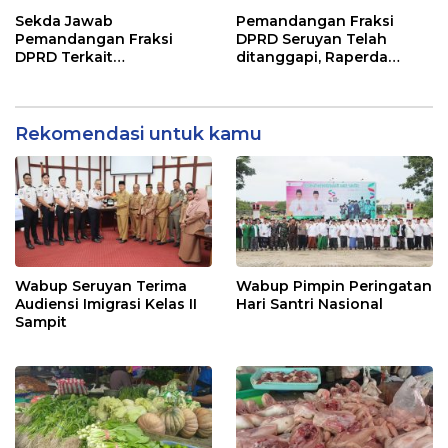
Sekda Jawab
Pemandangan Fraksi
Pemandangan Fraksi
DPRD Seruyan Telah
DPRD Terkait
ditanggapi, Raperda
Pertanggungjawaban
RPJMD Segera
Pelaksanaan APBD TA
Ditindaklanjuti
2024
Rekomendasi untuk kamu
Wabup Seruyan Terima
Wabup Pimpin Peringatan
Audiensi Imigrasi Kelas II
Hari Santri Nasional
Sampit