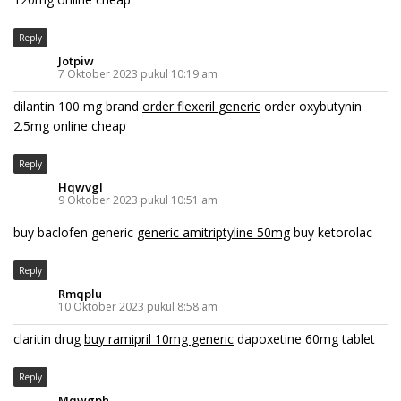
Reply
Jotpiw
7 Oktober 2023 pukul 10:19 am
dilantin 100 mg brand
order flexeril generic
order oxybutynin
2.5mg online cheap
Reply
Hqwvgl
9 Oktober 2023 pukul 10:51 am
buy baclofen generic
generic amitriptyline 50mg
buy ketorolac
Reply
Rmqplu
10 Oktober 2023 pukul 8:58 am
claritin drug
buy ramipril 10mg generic
dapoxetine 60mg tablet
Reply
Mqwgph