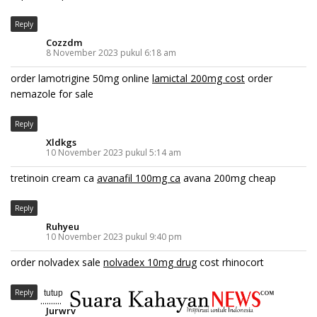
Reply
Cozzdm
8 November 2023 pukul 6:18 am
order lamotrigine 50mg online
lamictal 200mg cost
order
nemazole for sale
Reply
Xldkgs
10 November 2023 pukul 5:14 am
tretinoin cream ca
avanafil 100mg ca
avana 200mg cheap
Reply
Ruhyeu
10 November 2023 pukul 9:40 pm
order nolvadex sale
nolvadex 10mg drug
cost rhinocort
Reply
tutup
..........
Jurwrv