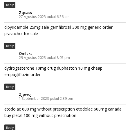
Reply
Zqcass
27 Agustus 2023 pukul 6:36 am
dipyridamole 25mg sale
gemfibrozil 300 mg generic
order
pravachol for sale
Reply
Omlckt
29 Agustus 2023 pukul 8:07 pm
dydrogesterone 10mg drug
duphaston 10 mg cheap
empagliflozin order
Reply
Zjpwoj
1 September 2023 pukul 2:39 pm
etodolac 600 mg without prescription
etodolac 600mg canada
buy pletal 100 mg without prescription
Reply