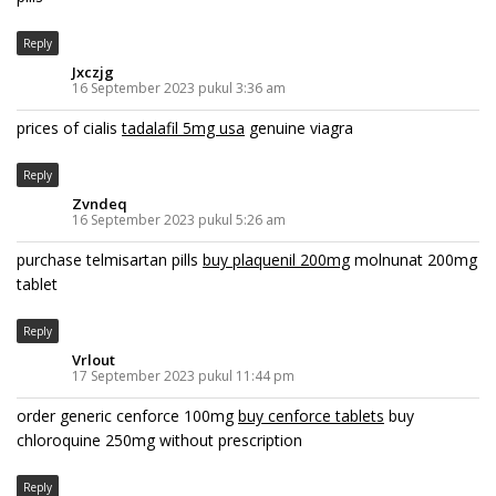
Reply
Jxczjg
16 September 2023 pukul 3:36 am
prices of cialis
tadalafil 5mg usa
genuine viagra
Reply
Zvndeq
16 September 2023 pukul 5:26 am
purchase telmisartan pills
buy plaquenil 200mg
molnunat 200mg
tablet
Reply
Vrlout
17 September 2023 pukul 11:44 pm
order generic cenforce 100mg
buy cenforce tablets
buy
chloroquine 250mg without prescription
Reply