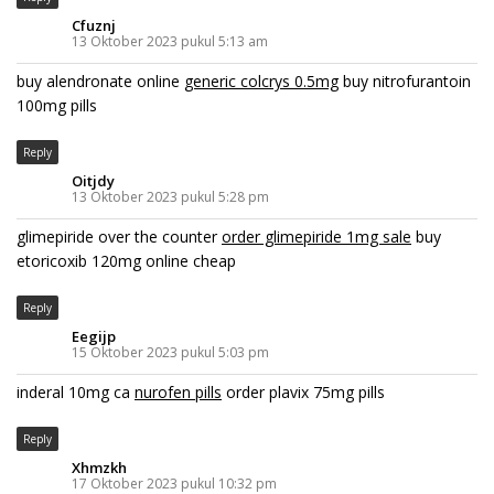
Cfuznj
13 Oktober 2023 pukul 5:13 am
buy alendronate online
generic colcrys 0.5mg
buy nitrofurantoin
100mg pills
Reply
Oitjdy
13 Oktober 2023 pukul 5:28 pm
glimepiride over the counter
order glimepiride 1mg sale
buy
etoricoxib 120mg online cheap
Reply
Eegijp
15 Oktober 2023 pukul 5:03 pm
inderal 10mg ca
nurofen pills
order plavix 75mg pills
Reply
Xhmzkh
17 Oktober 2023 pukul 10:32 pm