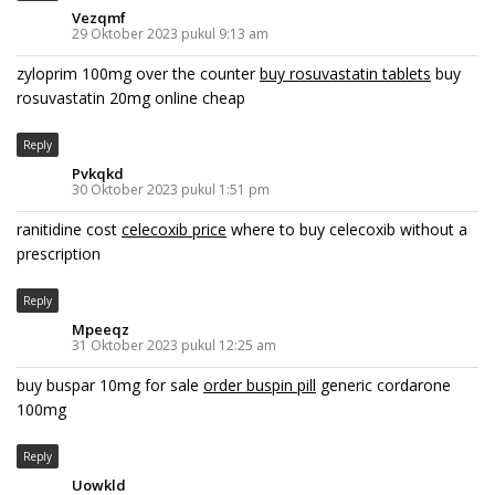
Vezqmf
29 Oktober 2023 pukul 9:13 am
zyloprim 100mg over the counter
buy rosuvastatin tablets
buy
rosuvastatin 20mg online cheap
Reply
Pvkqkd
30 Oktober 2023 pukul 1:51 pm
ranitidine cost
celecoxib price
where to buy celecoxib without a
prescription
Reply
Mpeeqz
31 Oktober 2023 pukul 12:25 am
buy buspar 10mg for sale
order buspin pill
generic cordarone
100mg
Reply
Uowkld