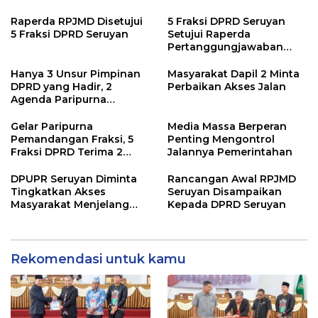
Raperda RPJMD Disetujui
5 Fraksi DPRD Seruyan
5 Fraksi DPRD Seruyan
Setujui Raperda
Pertanggungjawaban
Pelaksanaan APBD TA
2024
Hanya 3 Unsur Pimpinan
Masyarakat Dapil 2 Minta
DPRD yang Hadir, 2
Perbaikan Akses Jalan
Agenda Paripurna
Terpaksa di Tunda
Gelar Paripurna
Media Massa Berperan
Pemandangan Fraksi, 5
Penting Mengontrol
Fraksi DPRD Terima 2
Jalannya Pemerintahan
Buah Usulan Raperda
DPUPR Seruyan Diminta
Rancangan Awal RPJMD
Tingkatkan Akses
Seruyan Disampaikan
Masyarakat Menjelang
Kepada DPRD Seruyan
Lebaran
Rekomendasi untuk kamu