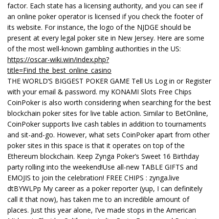
factor. Each state has a licensing authority, and you can see if
an online poker operator is licensed if you check the footer of
its website. For instance, the logo of the NJDGE should be
present at every legal poker site in New Jersey. Here are some
of the most well-known gambling authorities in the US:
https://oscar-wiki.win/index.php?
title=Find_the_best_online_casino
THE WORLD’S BIGGEST POKER GAME Tell Us Log in or Register
with your email & password. my KONAMI Slots Free Chips
CoinPoker is also worth considering when searching for the best
blockchain poker sites for live table action. Similar to BetOnline,
CoinPoker supports live cash tables in addition to tournaments
and sit-and-go. However, what sets CoinPoker apart from other
poker sites in this space is that it operates on top of the
Ethereum blockchain. Keep Zynga Poker’s Sweet 16 Birthday
party rolling into the weekend!Use all-new TABLE GIFTS and
EMOJIS to join the celebration! FREE CHIPS : zynga.live
dtBYWLPp My career as a poker reporter (yup, I can definitely
call it that now), has taken me to an incredible amount of
places. Just this year alone, I’ve made stops in the American