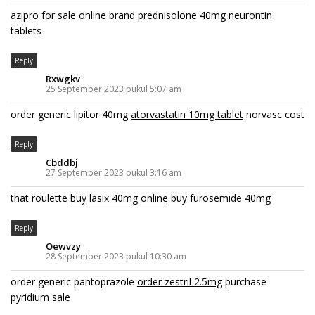
azipro for sale online
brand prednisolone 40mg
neurontin
tablets
Reply
Rxwgkv
25 September 2023 pukul 5:07 am
order generic lipitor 40mg
atorvastatin 10mg tablet
norvasc cost
Reply
Cbddbj
27 September 2023 pukul 3:16 am
that roulette
buy lasix 40mg online
buy furosemide 40mg
Reply
Oewvzy
28 September 2023 pukul 10:30 am
order generic pantoprazole
order zestril 2.5mg
purchase
pyridium sale