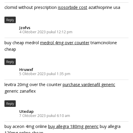
clomid without prescription
isosorbide cost
azathioprine usa
Reply
Jzofvs
4 Oktober 2023 pukul 12:12 pm
buy cheap medrol
medrol 4mg over counter
triamcinolone
cheap
Reply
Hruwxf
5 Oktober 2023 pukul 1:35 pm
levitra 20mg over the counter
purchase vardenafil generic
generic zanaflex
Reply
Utedap
7 Oktober 2023 pukul 6:10 am
buy aceon 4mg online
buy allegra 180mg generic
buy allegra
120mg online cheap