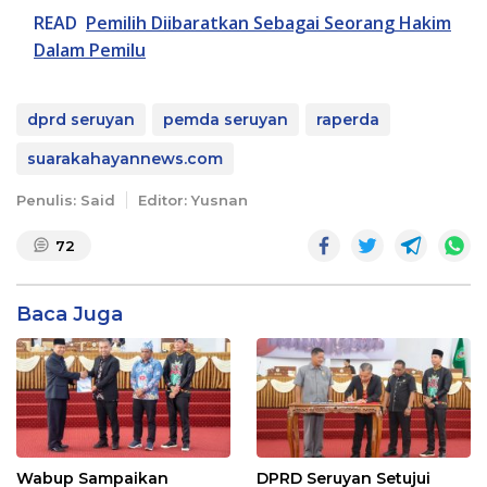
READ
Pemilih Diibaratkan Sebagai Seorang Hakim
Dalam Pemilu
dprd seruyan
pemda seruyan
raperda
suarakahayannews.com
Penulis: Said
Editor: Yusnan
72
Baca Juga
Wabup Sampaikan
DPRD Seruyan Setujui