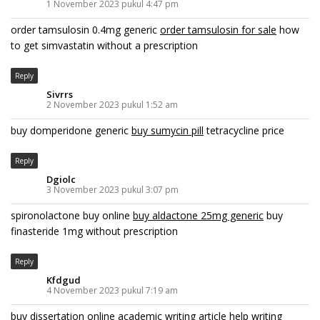
1 November 2023 pukul 4:47 pm
order tamsulosin 0.4mg generic
order tamsulosin for sale
how
to get simvastatin without a prescription
Reply
Sivrrs
2 November 2023 pukul 1:52 am
buy domperidone generic
buy sumycin pill
tetracycline price
Reply
Dgiolc
3 November 2023 pukul 3:07 pm
spironolactone buy online
buy aldactone 25mg generic
buy
finasteride 1mg without prescription
Reply
Kfdgud
4 November 2023 pukul 7:19 am
buy dissertation online
academic writing article
help writing