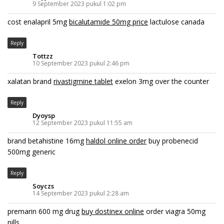
9 September 2023 pukul 1:02 pm
cost enalapril 5mg
bicalutamide 50mg price
lactulose canada
Reply
Tottzz
10 September 2023 pukul 2:46 pm
xalatan brand
rivastigmine tablet
exelon 3mg over the counter
Reply
Dyoysp
12 September 2023 pukul 11:55 am
brand betahistine 16mg
haldol online order
buy probenecid
500mg generic
Reply
Soyczs
14 September 2023 pukul 2:28 am
premarin 600 mg drug
buy dostinex online
order viagra 50mg
pills