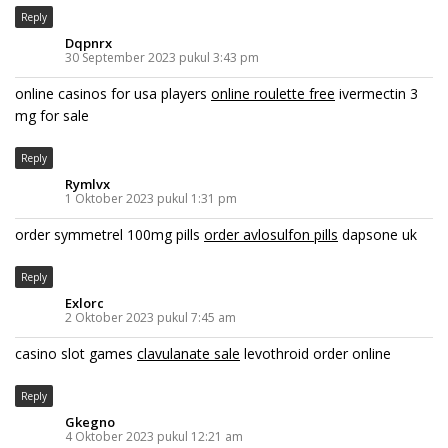
Reply
Dqpnrx
30 September 2023 pukul 3:43 pm
online casinos for usa players
online roulette free
ivermectin 3
mg for sale
Reply
Rymlvx
1 Oktober 2023 pukul 1:31 pm
order symmetrel 100mg pills
order avlosulfon pills
dapsone uk
Reply
Exlorc
2 Oktober 2023 pukul 7:45 am
casino slot games
clavulanate sale
levothroid order online
Reply
Gkegno
4 Oktober 2023 pukul 12:21 am