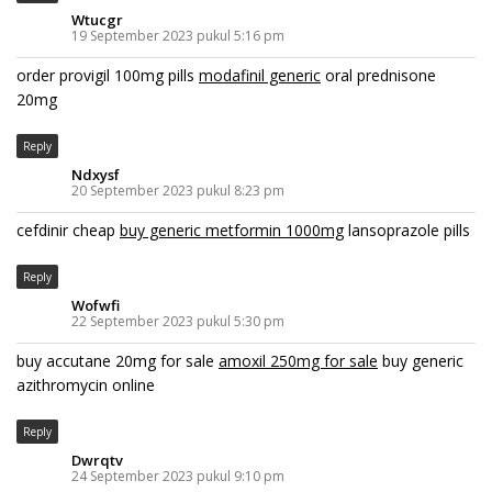
Wtucgr
19 September 2023 pukul 5:16 pm
order provigil 100mg pills
modafinil generic
oral prednisone
20mg
Reply
Ndxysf
20 September 2023 pukul 8:23 pm
cefdinir cheap
buy generic metformin 1000mg
lansoprazole pills
Reply
Wofwfi
22 September 2023 pukul 5:30 pm
buy accutane 20mg for sale
amoxil 250mg for sale
buy generic
azithromycin online
Reply
Dwrqtv
24 September 2023 pukul 9:10 pm