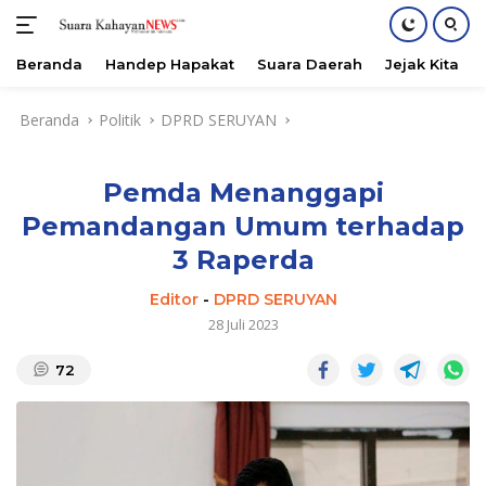
Beranda
Handep Hapakat
Suara Daerah
Jejak Kita
Langsung
Beranda
Politik
DPRD SERUYAN
ke
konten
Pemda Menanggapi
Pemandangan Umum terhadap
3 Raperda
Editor
-
DPRD SERUYAN
28 Juli 2023
72