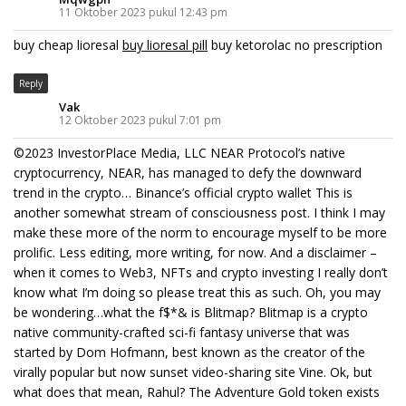
11 Oktober 2023 pukul 12:43 pm
buy cheap lioresal
buy lioresal pill
buy ketorolac no prescription
Reply
Vak
12 Oktober 2023 pukul 7:01 pm
©2023 InvestorPlace Media, LLC NEAR Protocol’s native
cryptocurrency, NEAR, has managed to defy the downward
trend in the crypto… Binance’s official crypto wallet This is
another somewhat stream of consciousness post. I think I may
make these more of the norm to encourage myself to be more
prolific. Less editing, more writing, for now. And a disclaimer –
when it comes to Web3, NFTs and crypto investing I really don’t
know what I’m doing so please treat this as such. Oh, you may
be wondering…what the f$*& is Blitmap? Blitmap is a crypto
native community-crafted sci-fi fantasy universe that was
started by Dom Hofmann, best known as the creator of the
virally popular but now sunset video-sharing site Vine. Ok, but
what does that mean, Rahul? The Adventure Gold token exists