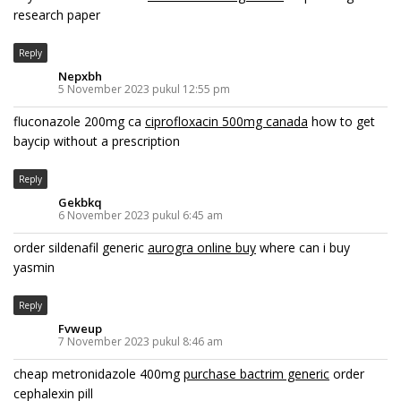
research paper
Reply
Nepxbh
5 November 2023 pukul 12:55 pm
fluconazole 200mg ca
ciprofloxacin 500mg canada
how to get
baycip without a prescription
Reply
Gekbkq
6 November 2023 pukul 6:45 am
order sildenafil generic
aurogra online buy
where can i buy
yasmin
Reply
Fvweup
7 November 2023 pukul 8:46 am
cheap metronidazole 400mg
purchase bactrim generic
order
cephalexin pill