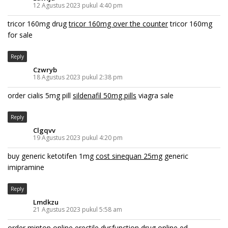
12 Agustus 2023 pukul 4:40 pm
tricor 160mg drug
tricor 160mg over the counter
tricor 160mg
for sale
Reply
Czwryb
18 Agustus 2023 pukul 2:38 pm
order cialis 5mg pill
sildenafil 50mg pills
viagra sale
Reply
Clgqvv
19 Agustus 2023 pukul 4:20 pm
buy generic ketotifen 1mg
cost sinequan 25mg
generic
imipramine
Reply
Lmdkzu
21 Agustus 2023 pukul 5:58 am
order mintop online
erectile dysfunction drug
online ed