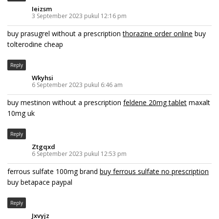
Ieizsm
3 September 2023 pukul 12:16 pm
buy prasugrel without a prescription
thorazine order online
buy
tolterodine cheap
Reply
Wkyhsi
6 September 2023 pukul 6:46 am
buy mestinon without a prescription
feldene 20mg tablet
maxalt
10mg uk
Reply
Ztgqxd
6 September 2023 pukul 12:53 pm
ferrous sulfate 100mg brand
buy ferrous sulfate no prescription
buy betapace paypal
Reply
Jxvyjz