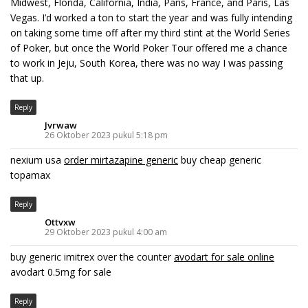
Midwest, Florida, California, India, Paris, France, and Paris, Las
Vegas. I’d worked a ton to start the year and was fully intending
on taking some time off after my third stint at the World Series
of Poker, but once the World Poker Tour offered me a chance
to work in Jeju, South Korea, there was no way I was passing
that up.
Reply
Jvrwaw
26 Oktober 2023 pukul 5:18 pm
nexium usa
order mirtazapine generic
buy cheap generic
topamax
Reply
Ottvxw
29 Oktober 2023 pukul 4:00 am
buy generic imitrex over the counter
avodart for sale online
avodart 0.5mg for sale
Reply