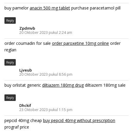
buy pamelor
anacin 500 mg tablet
purchase paracetamol pill
Reply
Zpdmvb
20 Oktober 2023 pukul 2:24 am
order coumadin for sale
order paroxetine 10mg online
order
reglan
Reply
Ljveub
20 Oktober 2023 pukul 8:56 pm
buy orlistat generic
diltiazem 180mg drug
diltiazem 180mg sale
Reply
Dhckif
23 Oktober 2023 pukul 1:15 pm
pepcid 40mg cheap
buy pepcid 40mg without prescription
prograf price