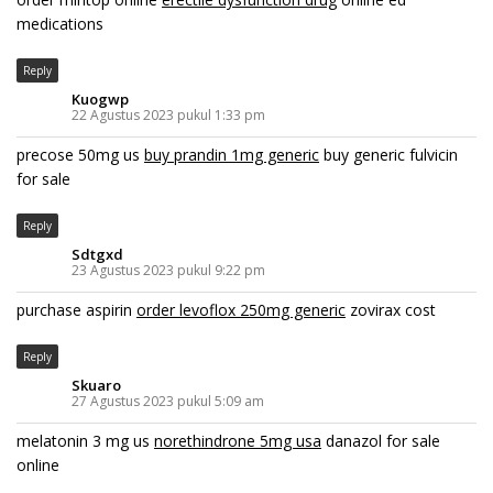
medications
Reply
Kuogwp
22 Agustus 2023 pukul 1:33 pm
precose 50mg us
buy prandin 1mg generic
buy generic fulvicin
for sale
Reply
Sdtgxd
23 Agustus 2023 pukul 9:22 pm
purchase aspirin
order levoflox 250mg generic
zovirax cost
Reply
Skuaro
27 Agustus 2023 pukul 5:09 am
melatonin 3 mg us
norethindrone 5mg usa
danazol for sale
online