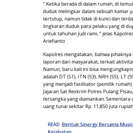
” Ketika berada di dalam rumah, di tem
duduk melingkar dalam sebuah kamar ya
tertutup, namun tidak di kunci dan ter
lingkaran duduk para pelaku yang di d
untuk tahuhan judi rami, ” jelas Kapolre
Ariefianto
Kapolres mengatakan, bahwa pihaknya 
laporan dari masyarakat, terkait aktivita
Namun, baru kali ini bisa mengungkapny
adalah DT (51), ITN (53), NRH (55), LT (
yang menjadi fasilitator (pemilik rumah)
Jajaran Sat Reskrim Polres Pulang Pisa
tersangka yang diamankan. Sementara d
uang tunai sekitar Rp. 11,850 juta rupiah
READ
Bentuk Sinergy Bersama Musn
Kejahatan