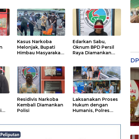
Kasus Narkoba
Edarkan Sabu,
n
Melonjak, Bupati
Oknum BPD Persil
Himbau Masyarakat
Raya Diamankan
Waspada
Polisi
DP
Residivis Narkoba
Laksanakan Proses
Kembali Diamankan
Hukum dengan
i
Polisi
Humanis, Polres
Seruyan Selamatkan
Anak di Bawah Umur
Dari Amukan Massa