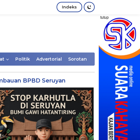
Indeks
tutup
at
Politik
Advertorial
Sorotan
mbauan BPBD Seruyan