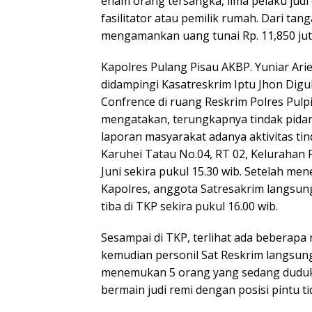
enam orang tersangka, lima pelaku judi
fasilitator atau pemilik rumah. Dari tang
mengamankan uang tunai Rp. 11,850 jut
Kapolres Pulang Pisau AKBP. Yuniar Ariefi
didampingi Kasatreskrim Iptu Jhon Digu
Confrence di ruang Reskrim Polres Pulpi
mengatakan, terungkapnya tindak pidana
laporan masyarakat adanya aktivitas tin
Karuhei Tatau No.04, RT 02, Kelurahan 
Juni sekira pukul 15.30 wib. Setelah men
Kapolres, anggota Satresakrim langsun
tiba di TKP sekira pukul 16.00 wib.
Sesampai di TKP, terlihat ada beberapa
kemudian personil Sat Reskrim langsu
menemukan 5 orang yang sedang duduk
bermain judi remi dengan posisi pintu ti