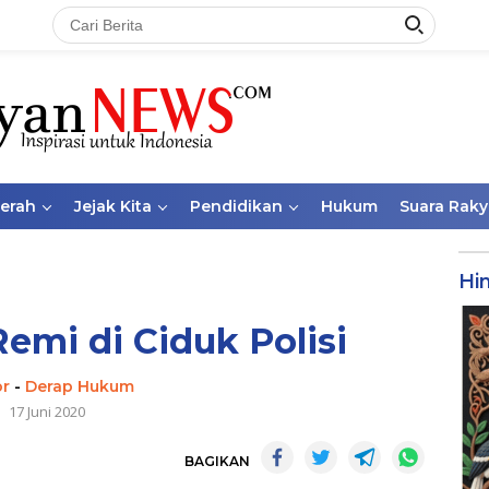
aerah
Jejak Kita
Pendidikan
Hukum
Suara Raky
Hi
emi di Ciduk Polisi
or
-
Derap Hukum
17 Juni 2020
BAGIKAN