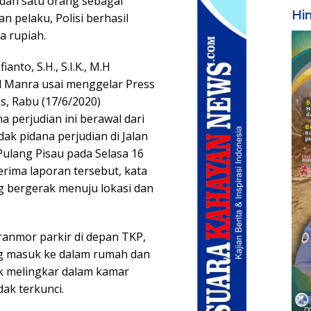
 dan satu orang sebagai
Hi
an pelaku, Polisi berhasil
a rupiah.
anto, S.H., S.I.K., M.H
l Manra usai menggelar Press
s, Rabu (17/6/2020)
 perjudian ini berawal dari
dak pidana perjudian di Jalan
Pulang Pisau pada Selasa 16
erima laporan tersebut, kata
g bergerak menuju lokasi dan
 ranmor parkir di depan TKP,
ng masuk ke dalam rumah dan
 melingkar dalam kamar
dak terkunci.