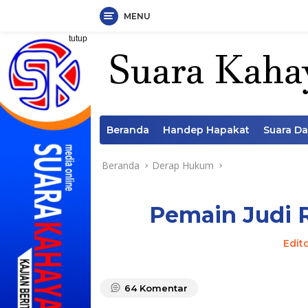
MENU
Langsung
tutup
ke
konten
Beranda
Handep Hapakat
Suara D
Beranda
Derap Hukum
Pemain Judi R
Edit
64
Komentar