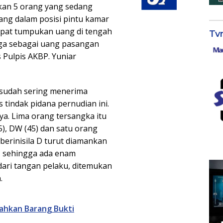
ukan 5 orang yang sedang
ng dalam posisi pintu kamar
dapat tumpukan uang di tengah
Tv
uga sebagai uang pasangan
s Pulpis AKBP. Yuniar
sudah sering menerima
s tindak pidana pernudian ini.
a. Lima orang tersangka itu
55), DW (45) dan satu orang
 berinisila D turut diamankan
u, sehingga ada enam
ari tangan pelaku, ditemukan
.
ahkan Barang Bukti