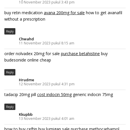
10 November 2023 pukul 3:43 pm
buy retin medication
avana 200mg for sale
how to get avanafil
without a prescription
Reply
Chwahd
11 November 2023 pukul 8:15 am
order nolvadex 20mg for sale
purchase betahistine
buy
budesonide online cheap
Reply
Hrudme
12 November 2023 pukul 4:31 pm
tadacip 20mg pill
cost indocin 50mg
generic indocin 75mg
Reply
Kkupbb
13 November 2023 pukul 4:01 am
how to buy ceftin
buy lumigan sale
purchase methocarbamol