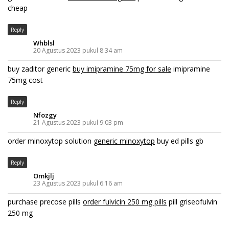
cheap
Reply
Whblsl
20 Agustus 2023 pukul 8:34 am
buy zaditor generic
buy imipramine 75mg for sale
imipramine
75mg cost
Reply
Nfozgy
21 Agustus 2023 pukul 9:03 pm
order minoxytop solution
generic minoxytop
buy ed pills gb
Reply
Omkjlj
23 Agustus 2023 pukul 6:16 am
purchase precose pills
order fulvicin 250 mg pills
pill griseofulvin
250 mg