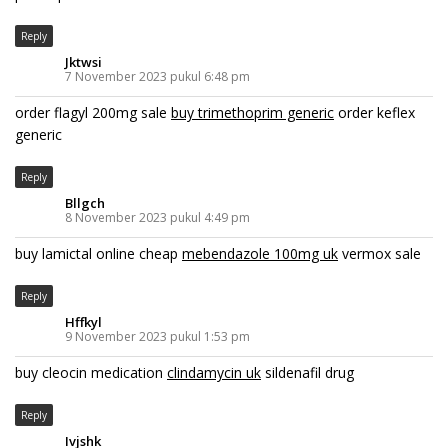
Reply
Jktwsi
7 November 2023 pukul 6:48 pm
order flagyl 200mg sale
buy trimethoprim generic
order keflex
generic
Reply
Bllgch
8 November 2023 pukul 4:49 pm
buy lamictal online cheap
mebendazole 100mg uk
vermox sale
Reply
Hffkyl
9 November 2023 pukul 1:53 pm
buy cleocin medication
clindamycin uk
sildenafil drug
Reply
Ivjshk