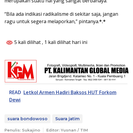
merupakan suatu hal yang sangat berbahaya.
“Bila ada indikasi radikalisme di sekitar saja, jangan
ragu untuk segera melaporkan,” pintanya.
*.*
5 kali dilihat
, 1 kali dilihat hari ini
READ
Letkol Armen Hadiri Baksos HUT Forkom
Dewi
suara bondowoso
Suara jatim
Penulis: Sukajino
Editor: Yusnan / TIM