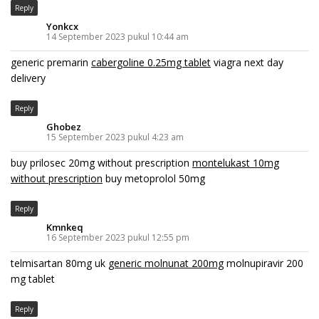
Reply
Yonkcx
14 September 2023 pukul 10:44 am
generic premarin
cabergoline 0.25mg tablet
viagra next day
delivery
Reply
Ghobez
15 September 2023 pukul 4:23 am
buy prilosec 20mg without prescription
montelukast 10mg
without prescription
buy metoprolol 50mg
Reply
Kmnkeq
16 September 2023 pukul 12:55 pm
telmisartan 80mg uk
generic molnunat 200mg
molnupiravir 200
mg tablet
Reply