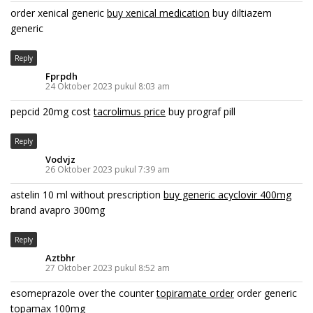
order xenical generic
buy xenical medication
buy diltiazem
generic
Reply
Fprpdh
24 Oktober 2023 pukul 8:03 am
pepcid 20mg cost
tacrolimus price
buy prograf pill
Reply
Vodvjz
26 Oktober 2023 pukul 7:39 am
astelin 10 ml without prescription
buy generic acyclovir 400mg
brand avapro 300mg
Reply
Aztbhr
27 Oktober 2023 pukul 8:52 am
esomeprazole over the counter
topiramate order
order generic
topamax 100mg