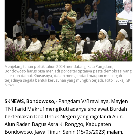
Menjelang tahun politik tahun 2024 mendatang, kata Pangdam,
Bondowoso harus bisa menjadi poros terciptanya pesta demokrasi yang
jujur dan damai. Khususnya, dalam menghindari maupun mencegah
terjadinya segala bentuk kerusuhan yang mungkin terjadi. Foto : Sukaji SK
News
SKNEWS, Bondowoso
,- Pangdam V/Brawijaya, Mayjen
TNI Farid Makruf mengikuti adanya sholawat Burdah
bertemakan Doa Untuk Negeri yang digelar di Alun-
Alun Raden Bagus Asra Ki Ronggo, Kabupaten
Bondowoso, Jawa Timur. Senin (15/05/2023) malam.