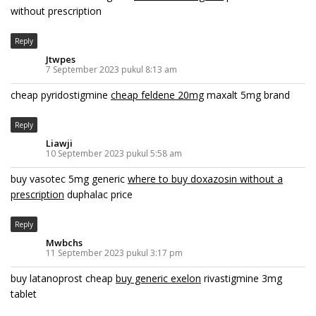
without prescription
Reply
Jtwpes
7 September 2023 pukul 8:13 am
cheap pyridostigmine
cheap feldene 20mg
maxalt 5mg brand
Reply
Liawji
10 September 2023 pukul 5:58 am
buy vasotec 5mg generic
where to buy doxazosin without a
prescription
duphalac price
Reply
Mwbchs
11 September 2023 pukul 3:17 pm
buy latanoprost cheap
buy generic exelon
rivastigmine 3mg
tablet