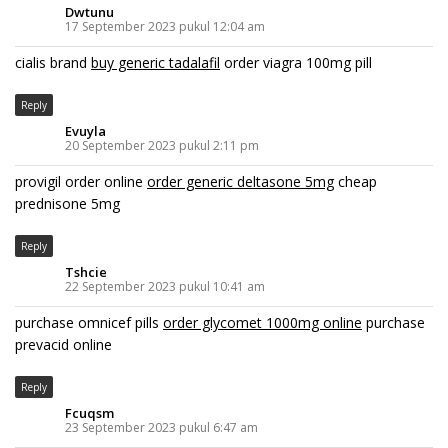
Dwtunu
17 September 2023 pukul 12:04 am
cialis brand
buy generic tadalafil
order viagra 100mg pill
Reply
Evuyla
20 September 2023 pukul 2:11 pm
provigil order online
order generic deltasone 5mg
cheap
prednisone 5mg
Reply
Tshcie
22 September 2023 pukul 10:41 am
purchase omnicef pills
order glycomet 1000mg online
purchase
prevacid online
Reply
Fcuqsm
23 September 2023 pukul 6:47 am