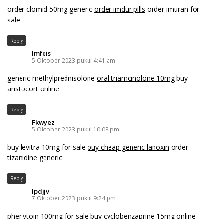
order clomid 50mg generic
order imdur pills
order imuran for
sale
Reply
Imfeis
5 Oktober 2023 pukul 4:41 am
generic methylprednisolone
oral triamcinolone 10mg
buy
aristocort online
Reply
Fkwyez
5 Oktober 2023 pukul 10:03 pm
buy levitra 10mg for sale
buy cheap generic lanoxin
order
tizanidine generic
Reply
Ipdjjv
7 Oktober 2023 pukul 9:24 pm
phenytoin 100mg for sale
buy cyclobenzaprine 15mg online