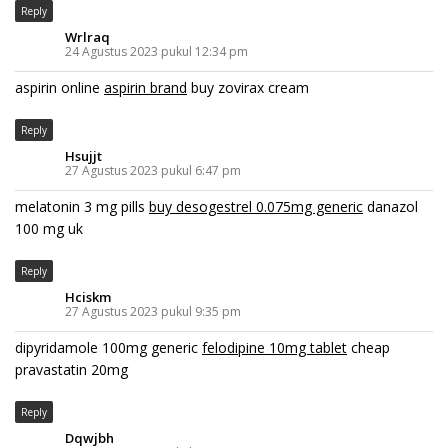
Reply
Wrlraq
24 Agustus 2023 pukul 12:34 pm
aspirin online
aspirin brand
buy zovirax cream
Reply
Hsujjt
27 Agustus 2023 pukul 6:47 pm
melatonin 3 mg pills
buy desogestrel 0.075mg generic
danazol
100 mg uk
Reply
Hciskm
27 Agustus 2023 pukul 9:35 pm
dipyridamole 100mg generic
felodipine 10mg tablet
cheap
pravastatin 20mg
Reply
Dqwjbh