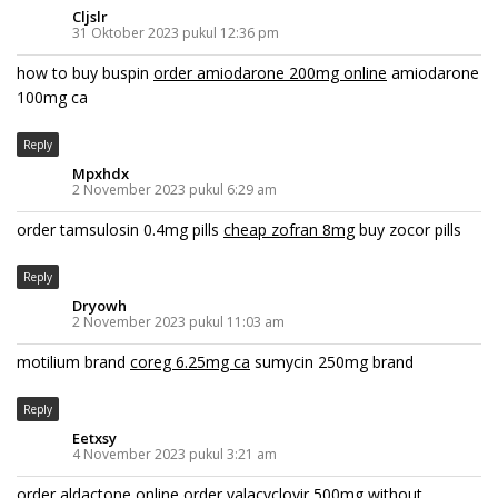
Cljslr
31 Oktober 2023 pukul 12:36 pm
how to buy buspin
order amiodarone 200mg online
amiodarone
100mg ca
Reply
Mpxhdx
2 November 2023 pukul 6:29 am
order tamsulosin 0.4mg pills
cheap zofran 8mg
buy zocor pills
Reply
Dryowh
2 November 2023 pukul 11:03 am
motilium brand
coreg 6.25mg ca
sumycin 250mg brand
Reply
Eetxsy
4 November 2023 pukul 3:21 am
order aldactone online
order valacyclovir 500mg without