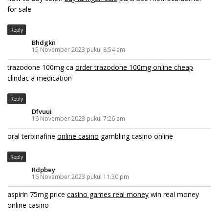
for sale
Reply
Bhdgkn
15 November 2023 pukul 8:54 am
trazodone 100mg ca
order trazodone 100mg online cheap
clindac a medication
Reply
Dfvuui
16 November 2023 pukul 7:26 am
oral terbinafine
online casino
gambling casino online
Reply
Rdpbey
16 November 2023 pukul 11:30 pm
aspirin 75mg price
casino games real money
win real money
online casino