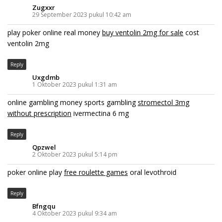
Zugxxr
29 September 2023 pukul 10:42 am
play poker online real money
buy ventolin 2mg for sale
cost
ventolin 2mg
Reply
Uxgdmb
1 Oktober 2023 pukul 1:31 am
online gambling money sports gambling
stromectol 3mg
without prescription
ivermectina 6 mg
Reply
Qpzwel
2 Oktober 2023 pukul 5:14 pm
poker online play
free roulette games
oral levothroid
Reply
Bfngqu
4 Oktober 2023 pukul 9:34 am