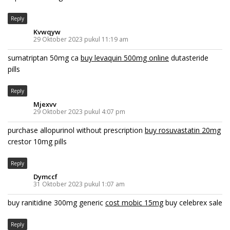
Reply
Kvwqyw
29 Oktober 2023 pukul 11:19 am
sumatriptan 50mg ca
buy levaquin 500mg online
dutasteride
pills
Reply
Mjexvv
29 Oktober 2023 pukul 4:07 pm
purchase allopurinol without prescription
buy rosuvastatin 20mg
crestor 10mg pills
Reply
Dymccf
31 Oktober 2023 pukul 1:07 am
buy ranitidine 300mg generic
cost mobic 15mg
buy celebrex sale
Reply