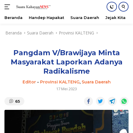
Beranda
Handep Hapakat
Suara Daerah
Jejak Kita
Langsung
Beranda
Suara Daerah
Provinsi KALTENG
ke
konten
Pangdam V/Brawijaya Minta
Masyarakat Laporkan Adanya
Radikalisme
Editor
-
Provinsi KALTENG
,
Suara Daerah
17 Mei 2023
65