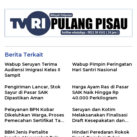
Tanggung Jawab Kepada
Para ASN
Berita Terkait
Wabup Seruyan Terima
Wabup Pimpin Peringatan
Audiensi Imigrasi Kelas II
Hari Santri Nasional
Sampit
Pengiriman Lancar, Stok
Harga Ayam Ras di Pasar
Sayur di Pasar SAIK
SAIK Naik Hingga Rp
Dipastikan Aman
40.000 Perkilogram
Pelayanan BPN Kobar
Seruyan dan Kotim
Dikeluhkan Warga, Proses
Melaksanakan Finalisasi
Pemecahan Sertifikat Tak
Draft Kesepakatan dan
Kunjung Selesai
Perjanjian Bersama
BBM Jenis Pertalite
Hindari Peredaran Rokok