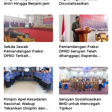
Antri Hingga Berjam-jam
Disosialisasikan
Sekda Jawab
Pemandangan Fraksi
Pemandangan Fraksi
DPRD Seruyan Telah
DPRD Terkait
ditanggapi, Raperda
Pertanggungjawaban
RPJMD Segera
Pelaksanaan APBD TA
Ditindaklanjuti
2024
Pimpin Apel Kesadaran
Seruyan Sosialisasikan
Nasional, Wabup
BMD untuk Mencegah
Tekankan Disiplin dan
Tipikor