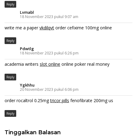
Reply
Lvmabl
18 November 2023 pukul 9:07 am
write me a paper
vkdilqvt
order cefixime 100mg online
Reply
Pdwtlg
18 November 2023 pukul 6:26 pm
academia writers
slot online
online poker real money
Reply
Ygkhhu
20 November 2023 pukul 6:06 pm
order rocaltrol 0.25mg
tricor pills
fenofibrate 200mg us
Reply
Tinggalkan Balasan