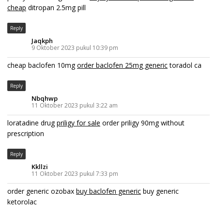
cheap
ditropan 2.5mg pill
Reply
Jaqkph
9 Oktober 2023 pukul 10:39 pm
cheap baclofen 10mg
order baclofen 25mg generic
toradol ca
Reply
Nbqhwp
11 Oktober 2023 pukul 3:22 am
loratadine drug
priligy for sale
order priligy 90mg without
prescription
Reply
Kkllzi
11 Oktober 2023 pukul 7:33 pm
order generic ozobax
buy baclofen generic
buy generic
ketorolac