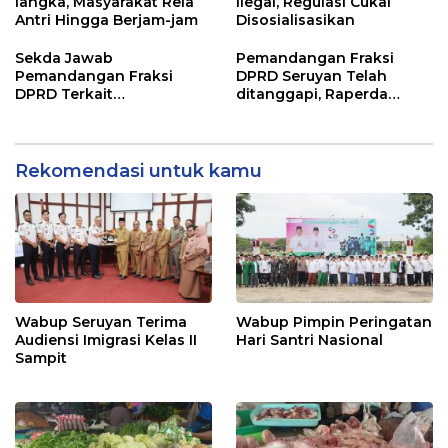
langka, Masyarakat Rela
Ilegal, Regulasi Cukai
Antri Hingga Berjam-jam
Disosialisasikan
Sekda Jawab
Pemandangan Fraksi
Pemandangan Fraksi
DPRD Seruyan Telah
DPRD Terkait
ditanggapi, Raperda
Pertanggungjawaban
RPJMD Segera
Pelaksanaan APBD TA
Ditindaklanjuti
2024
Rekomendasi untuk kamu
Wabup Seruyan Terima
Wabup Pimpin Peringatan
Audiensi Imigrasi Kelas II
Hari Santri Nasional
Sampit