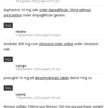
30 Agustus 2023 pukul 10:15 am
duphaston 10 mg sale
order dapagliflozin 10mg without
prescription
order empagliflozin generic
Reply
Hlolmr
2 September 2023 pukul 5:24 pm
etodolac 600 mg cost
cilostazol order online
order cilostazol
sale
Reply
Lqizge
4 September 2023 pukul 5:41 am
prasugrel 10 mg pill
dimenhydrinate tablet
detrol 1mg ca
Reply
Lxjvmj
7 September 2023 pukul 5:56 am
ferrous sulfate 100mg usa
ferrous 100 mg usa
purchase sotalol