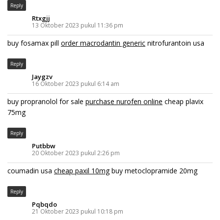
Reply
Rtxgjj
13 Oktober 2023 pukul 11:36 pm
buy fosamax pill
order macrodantin generic
nitrofurantoin usa
Reply
Jaygzv
16 Oktober 2023 pukul 6:14 am
buy propranolol for sale
purchase nurofen online
cheap plavix
75mg
Reply
Putbbw
20 Oktober 2023 pukul 2:26 pm
coumadin usa
cheap paxil 10mg
buy metoclopramide 20mg
Reply
Pqbqdo
21 Oktober 2023 pukul 10:18 pm