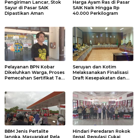
Pengiriman Lancar, Stok
Harga Ayam Ras di Pasar
Sayur di Pasar SAIK
SAIK Naik Hingga Rp
Dipastikan Aman
40.000 Perkilogram
Pelayanan BPN Kobar
Seruyan dan Kotim
Dikeluhkan Warga, Proses
Melaksanakan Finalisasi
Pemecahan Sertifikat Tak
Draft Kesepakatan dan
Kunjung Selesai
Perjanjian Bersama
BBM Jenis Pertalite
Hindari Peredaran Rokok
langka, Masyarakat Rela
Ilegal, Regulasi Cukai