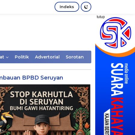
Indeks
tutup
at
Politik
Advertorial
Sorotan
mbauan BPBD Seruyan