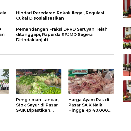
ela
Hindari Peredaran Rokok Ilegal, Regulasi
Cukai Disosialisasikan
D
Pemandangan Fraksi DPRD Seruyan Telah
an
ditanggapi, Raperda RPJMD Segera
Ditindaklanjuti
Pengiriman Lancar,
Harga Ayam Ras di
Stok Sayur di Pasar
Pasar SAIK Naik
SAIK Dipastikan
Hingga Rp 40.000
Aman
Perkilogram