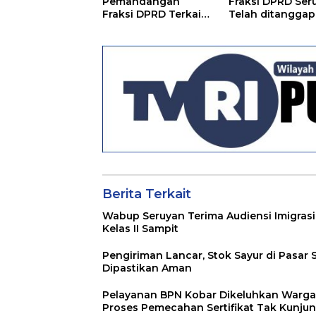
Pemandangan
Fraksi DPRD Ser
Fraksi DPRD Terkait
Telah ditanggapi
Pertanggungjawaba
Raperda RPJMD
n Pelaksanaan APBD
Segera
TA 2024
Ditindaklanjuti
Berita Terkait
Wabup Seruyan Terima Audiensi Imigrasi
Kelas II Sampit
Pengiriman Lancar, Stok Sayur di Pasar 
Dipastikan Aman
Pelayanan BPN Kobar Dikeluhkan Warga
Proses Pemecahan Sertifikat Tak Kunju