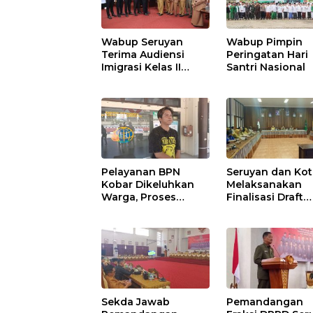
Wabup Seruyan
Wabup Pimpin
Terima Audiensi
Peringatan Hari
Imigrasi Kelas II
Santri Nasional
Sampit
Pelayanan BPN
Seruyan dan Ko
Kobar Dikeluhkan
Melaksanakan
Warga, Proses
Finalisasi Draft
Pemecahan
Kesepakatan da
Sertifikat Tak
Perjanjian Bers
Kunjung Selesai
Sekda Jawab
Pemandangan