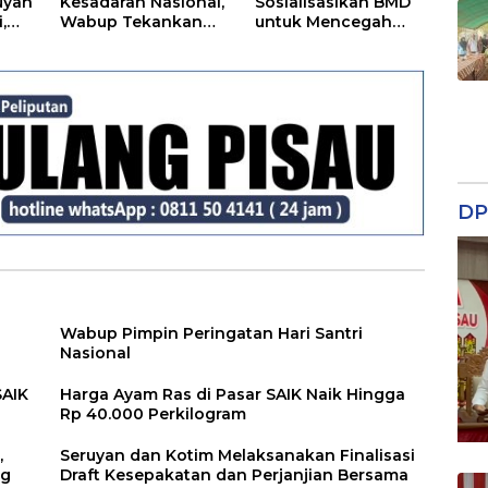
uyan
Kesadaran Nasional,
Sosialisasikan BMD
,
Wabup Tekankan
untuk Mencegah
Disiplin dan
Tipikor
Tanggung Jawab
Kepada Para ASN
DP
Wabup Pimpin Peringatan Hari Santri
Nasional
SAIK
Harga Ayam Ras di Pasar SAIK Naik Hingga
Rp 40.000 Perkilogram
,
Seruyan dan Kotim Melaksanakan Finalisasi
ng
Draft Kesepakatan dan Perjanjian Bersama