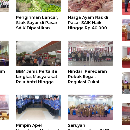
Pengiriman Lancar,
Harga Ayam Ras di
Stok Sayur di Pasar
Pasar SAIK Naik
SAIK Dipastikan
Hingga Rp 40.000
Aman
Perkilogram
tim
BBM Jenis Pertalite
Hindari Peredaran
langka, Masyarakat
Rokok Ilegal,
Rela Antri Hingga
Regulasi Cukai
n
Berjam-jam
Disosialisasikan
ama
Pimpin Apel
Seruyan