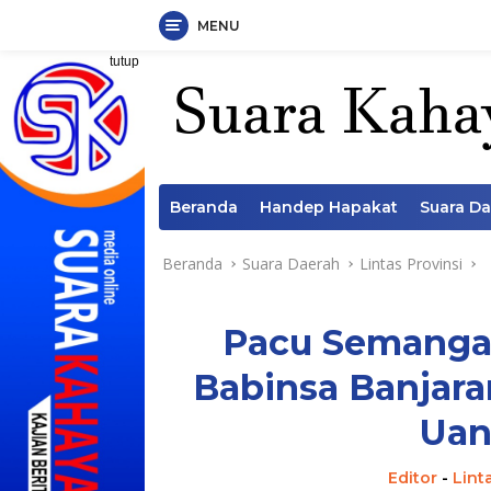
MENU
Langsung
tutup
ke
konten
Beranda
Handep Hapakat
Suara D
Beranda
Suara Daerah
Lintas Provinsi
Pacu Semangat
Babinsa Banjara
Uan
Editor
-
Lint