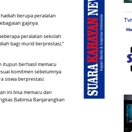
hadiah berupa peralatan
Tv
sebagaian gajinya.
 beberapa peralatan sekolah
iah bagi murid berprestasi,”
yan itupun berhasil memacu
sesuai komitmen sebelumnya
 siswa berprestasi.
an ini bisa memacu dan
pungkas Babinsa Banjarangkan