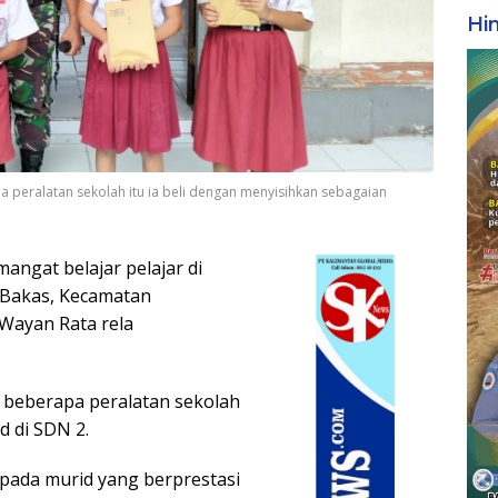
Hi
peralatan sekolah itu ia beli dengan menyisihkan sebagaian
ngat belajar pelajar di
 Bakas, Kecamatan
 Wayan Rata rela
 beberapa peralatan sekolah
d di SDN 2.
 pada murid yang berprestasi