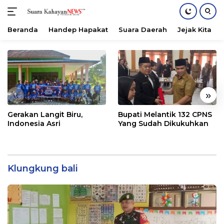
Beranda
Handep Hapakat
Suara Daerah
Jejak Kita
Langsung
ke
konten
«
»
Gerakan Langit Biru,
Bupati Melantik 132 CPNS
Indonesia Asri
Yang Sudah Dikukuhkan
Klungkung bali