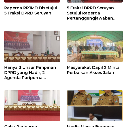
Raperda RPJMD Disetujui
5 Fraksi DPRD Seruyan
5 Fraksi DPRD Seruyan
Setujui Raperda
Pertanggungjawaban
Pelaksanaan APBD TA
2024
Hanya 3 Unsur Pimpinan
Masyarakat Dapil 2 Minta
DPRD yang Hadir, 2
Perbaikan Akses Jalan
Agenda Paripurna
Terpaksa di Tunda
Gelar Paripurna
Media Massa Berperan