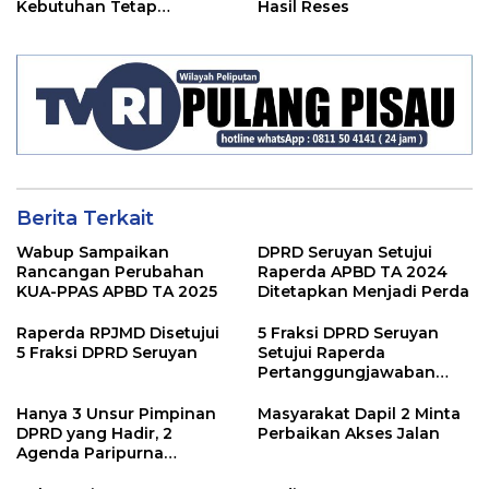
Kebutuhan Tetap
Hasil Reses
Terjangkau
Berita Terkait
Wabup Sampaikan
DPRD Seruyan Setujui
Rancangan Perubahan
Raperda APBD TA 2024
KUA-PPAS APBD TA 2025
Ditetapkan Menjadi Perda
Raperda RPJMD Disetujui
5 Fraksi DPRD Seruyan
5 Fraksi DPRD Seruyan
Setujui Raperda
Pertanggungjawaban
Pelaksanaan APBD TA
2024
Hanya 3 Unsur Pimpinan
Masyarakat Dapil 2 Minta
DPRD yang Hadir, 2
Perbaikan Akses Jalan
Agenda Paripurna
Terpaksa di Tunda