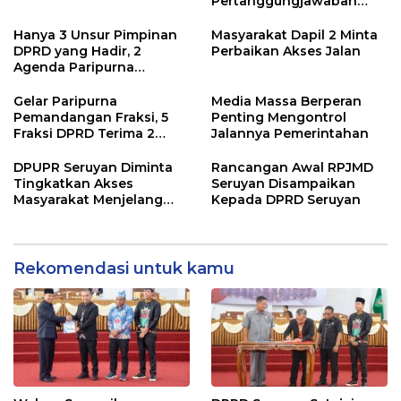
Pertanggungjawaban
Pelaksanaan APBD TA
2024
Hanya 3 Unsur Pimpinan
Masyarakat Dapil 2 Minta
DPRD yang Hadir, 2
Perbaikan Akses Jalan
Agenda Paripurna
Terpaksa di Tunda
Gelar Paripurna
Media Massa Berperan
Pemandangan Fraksi, 5
Penting Mengontrol
Fraksi DPRD Terima 2
Jalannya Pemerintahan
Buah Usulan Raperda
DPUPR Seruyan Diminta
Rancangan Awal RPJMD
Tingkatkan Akses
Seruyan Disampaikan
Masyarakat Menjelang
Kepada DPRD Seruyan
Lebaran
Rekomendasi untuk kamu