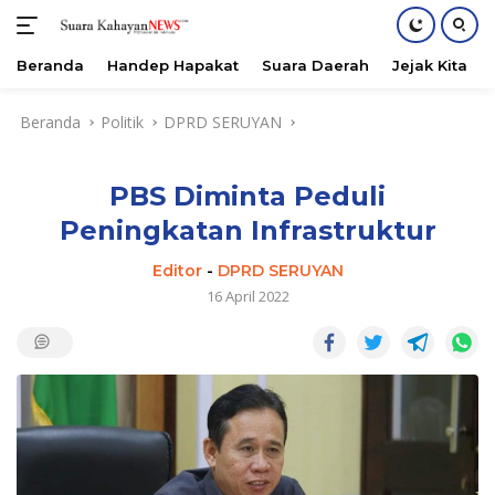
Beranda
Handep Hapakat
Suara Daerah
Jejak Kita
Langsung
Beranda
Politik
DPRD SERUYAN
ke
konten
PBS Diminta Peduli
Peningkatan Infrastruktur
Editor
-
DPRD SERUYAN
16 April 2022