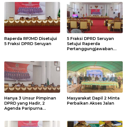
Raperda RPJMD Disetujui
5 Fraksi DPRD Seruyan
5 Fraksi DPRD Seruyan
Setujui Raperda
Pertanggungjawaban
Pelaksanaan APBD TA
2024
Hanya 3 Unsur Pimpinan
Masyarakat Dapil 2 Minta
DPRD yang Hadir, 2
Perbaikan Akses Jalan
Agenda Paripurna
Terpaksa di Tunda