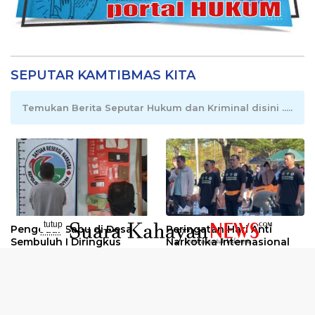
SEPUTAR KAMTIBMAS KITA
Temukan Berita Seputar Hukum dan Kriminal disini .....
tutup
Pengedar Sabu di Desa
Peringatan Hari Anti
..........
Sembuluh I Diringkus
Narkotika Internasional
2026