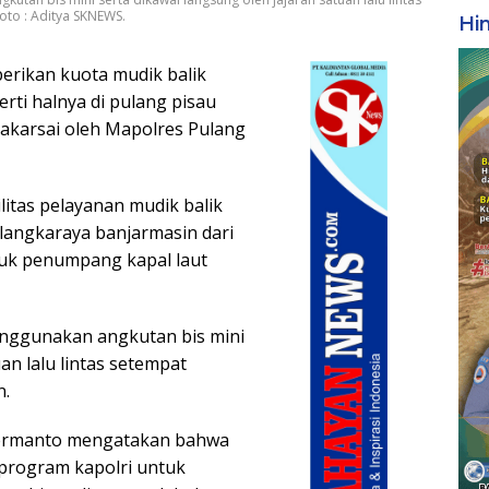
to : Aditya SKNEWS.
Hi
erikan kuota mudik balik
erti halnya di pulang pisau
rakarsai oleh Mapolres Pulang
itas pelayanan mudik balik
langkaraya banjarmasin dari
suk penumpang kapal laut
menggunakan angkutan bis mini
an lalu lintas setempat
n.
 Hermanto mengatakan bahwa
program kapolri untuk