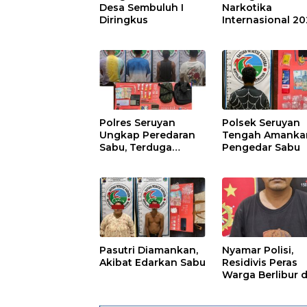
Desa Sembuluh I
Narkotika
Diringkus
Internasional 2
Polres Seruyan
Polsek Seruyan
Ungkap Peredaran
Tengah Amanka
Sabu, Terduga
Pengedar Sabu
Berprofesi Sebagai
Nakes
Pasutri Diamankan,
Nyamar Polisi,
Akibat Edarkan Sabu
Residivis Peras
Warga Berlibur d
Pantai