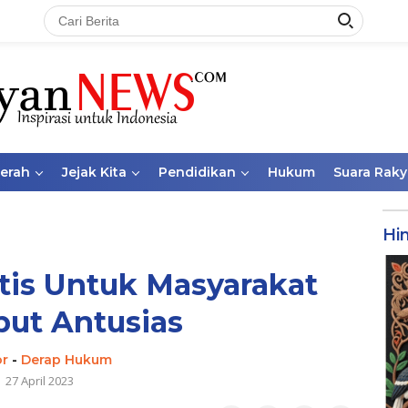
aerah
Jejak Kita
Pendidikan
Hukum
Suara Raky
Hi
tis Untuk Masyarakat
ut Antusias
or
-
Derap Hukum
27 April 2023