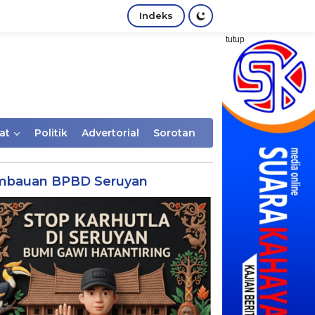
Indeks
tutup
at
Politik
Advertorial
Sorotan
mbauan BPBD Seruyan