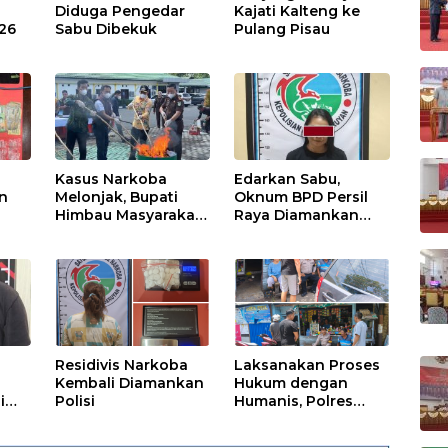
Diduga Pengedar
Kajati Kalteng ke
026
Sabu Dibekuk
Pulang Pisau
Kasus Narkoba
Edarkan Sabu,
n
Melonjak, Bupati
Oknum BPD Persil
Himbau Masyarakat
Raya Diamankan
Waspada
Polisi
Residivis Narkoba
Laksanakan Proses
Kembali Diamankan
Hukum dengan
i
Polisi
Humanis, Polres
Seruyan Selamatkan
Anak di Bawah Umur