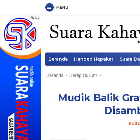
MENU
Langsung
tutup
ke
konten
Beranda
Handep Hapakat
Suara D
Beranda
Derap Hukum
Mudik Balik Gra
Disamb
Edit