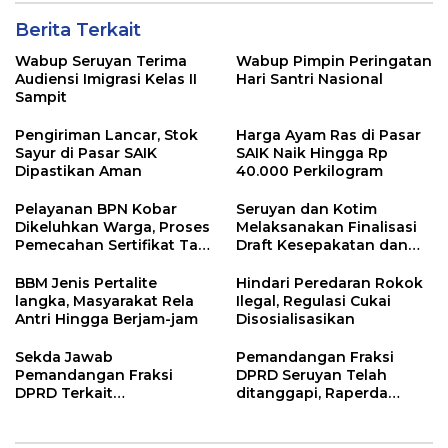
Berita Terkait
Wabup Seruyan Terima
Wabup Pimpin Peringatan
Audiensi Imigrasi Kelas II
Hari Santri Nasional
Sampit
Pengiriman Lancar, Stok
Harga Ayam Ras di Pasar
Sayur di Pasar SAIK
SAIK Naik Hingga Rp
Dipastikan Aman
40.000 Perkilogram
Pelayanan BPN Kobar
Seruyan dan Kotim
Dikeluhkan Warga, Proses
Melaksanakan Finalisasi
Pemecahan Sertifikat Tak
Draft Kesepakatan dan
Kunjung Selesai
Perjanjian Bersama
BBM Jenis Pertalite
Hindari Peredaran Rokok
langka, Masyarakat Rela
Ilegal, Regulasi Cukai
Antri Hingga Berjam-jam
Disosialisasikan
Sekda Jawab
Pemandangan Fraksi
Pemandangan Fraksi
DPRD Seruyan Telah
DPRD Terkait
ditanggapi, Raperda
Pertanggungjawaban
RPJMD Segera
Pelaksanaan APBD TA
Ditindaklanjuti
2024