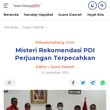
Beranda
Handep Hapakat
Suara Daerah
Jejak Kita
Langsung
Beranda
Suara Daerah
ke
konten
Pilkada Kalteng 2020
Misteri Rekomendasi PDI
Perjuangan Terpecahkan
Editor
-
Suara Daerah
6 September 2020