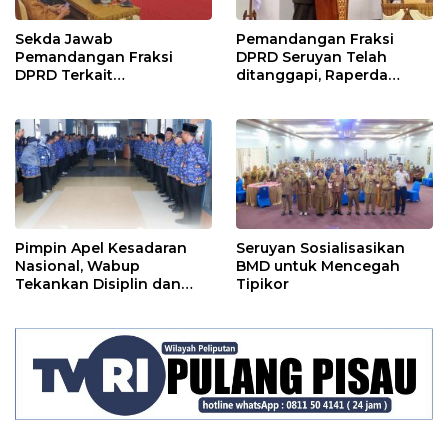
Sekda Jawab
Pemandangan Fraksi
Pemandangan Fraksi
DPRD Seruyan Telah
DPRD Terkait
ditanggapi, Raperda
Pertanggungjawaban
RPJMD Segera
Pelaksanaan APBD TA
Ditindaklanjuti
2024
Pimpin Apel Kesadaran
Seruyan Sosialisasikan
Nasional, Wabup
BMD untuk Mencegah
Tekankan Disiplin dan
Tipikor
Tanggung Jawab Kepada
Para ASN