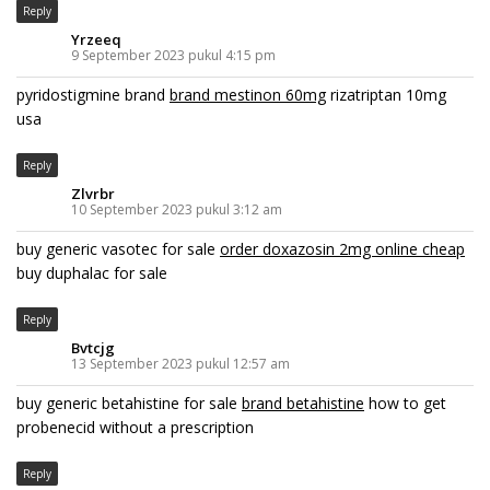
Reply
Yrzeeq
9 September 2023 pukul 4:15 pm
pyridostigmine brand
brand mestinon 60mg
rizatriptan 10mg
usa
Reply
Zlvrbr
10 September 2023 pukul 3:12 am
buy generic vasotec for sale
order doxazosin 2mg online cheap
buy duphalac for sale
Reply
Bvtcjg
13 September 2023 pukul 12:57 am
buy generic betahistine for sale
brand betahistine
how to get
probenecid without a prescription
Reply