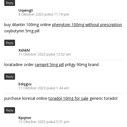
Reply
Uqwvgt
8 Oktober 2023 pukul 11:19 pm
buy dilantin 100mg online
phenytoin 100mg without prescription
oxybutynin 5mg pill
Reply
Xshkhl
11 Oktober 2023 pukul 12:02 am
loratadine order
ramipril 5mg pill
priligy 90mg brand
Reply
Edqgiu
11 Oktober 2023 pukul 1:44 am
purchase lioresal online
toradol 10mg for sale
generic toradol
Reply
Kpqtov
12 Oktober 2023 pukul 5:31 pm