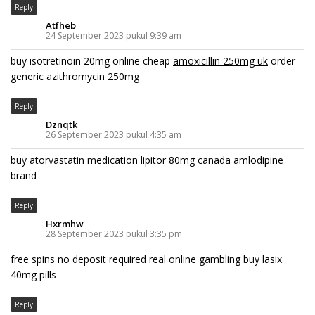
Reply
Atfheb
24 September 2023 pukul 9:39 am
buy isotretinoin 20mg online cheap
amoxicillin 250mg uk
order
generic azithromycin 250mg
Reply
Dznqtk
26 September 2023 pukul 4:35 am
buy atorvastatin medication
lipitor 80mg canada
amlodipine
brand
Reply
Hxrmhw
28 September 2023 pukul 3:35 pm
free spins no deposit required
real online gambling
buy lasix
40mg pills
Reply