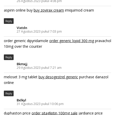
26 Agustus 2023 pukul 4:08 pm
aspirin online buy
buy zovirax cream
imiquimod cream
Reply
Vixtdn
27 Agustus 2023 pukul 7:03 pm
order generic dipyridamole
order generic lopid 300 mg
pravachol
10mg over the counter
Reply
Bkmxjj
29 Agustus 2023 pukul 7:21 am
meloset 3 mg tablet
buy desogestrel generic
purchase danazol
online
Reply
Bxlkyl
31 Agustus 2023 pukul 10:06 pm
duphaston price
order sitagliptin 100mg sale
jardiance price