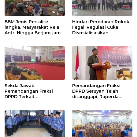
BBM Jenis Pertalite
Hindari Peredaran Rokok
langka, Masyarakat Rela
Ilegal, Regulasi Cukai
Antri Hingga Berjam-jam
Disosialisasikan
Sekda Jawab
Pemandangan Fraksi
Pemandangan Fraksi
DPRD Seruyan Telah
DPRD Terkait
ditanggapi, Raperda
Pertanggungjawaban
RPJMD Segera
Pelaksanaan APBD TA
Ditindaklanjuti
2024