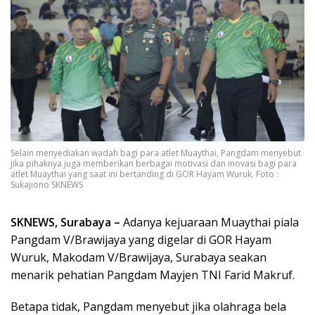
Selain menyediakan wadah bagi para atlet Muaythai, Pangdam menyebut
jika pihaknya juga memberikan berbagai motivasi dan inovasi bagi para
atlet Muaythai yang saat ini bertanding di GOR Hayam Wuruk. Foto :
Sukajiono SKNEWS
SKNEWS, Surabaya –
Adanya kejuaraan Muaythai piala
Pangdam V/Brawijaya yang digelar di GOR Hayam
Wuruk, Makodam V/Brawijaya, Surabaya seakan
menarik pehatian Pangdam Mayjen TNI Farid Makruf.
Betapa tidak, Pangdam menyebut jika olahraga bela