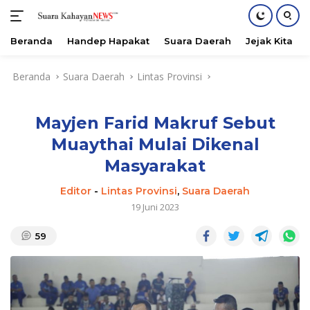
Beranda
Handep Hapakat
Suara Daerah
Jejak Kita
Langsung
Beranda
Suara Daerah
Lintas Provinsi
ke
konten
Mayjen Farid Makruf Sebut
Muaythai Mulai Dikenal
Masyarakat
Editor
-
Lintas Provinsi
,
Suara Daerah
19 Juni 2023
59