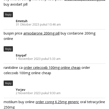
buy avodart pill
Reply
Emntuh
31 Oktober 2023 pukul 10:46 am
buspin price
amiodarone 200mg pill
buy cordarone 200mg
online
Reply
Enyqef
1 November 2023 pukul 5:33 am
ranitidine ca
order celecoxib 100mg online cheap
order
celecoxib 100mg online cheap
Reply
Ysrjev
2 November 2023 pukul 9:30 am
motilium buy online
order coreg 6.25mg generic
oral tetracycline
250mg