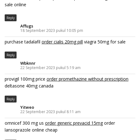
sale online
Reply
Affugs
18 September 2023 pukul 10:05 pm
purchase tadalafil
order cialis 20mg pill
viagra 50mg for sale
Reply
Wbknnr
22 September 2023 pukul 5:19 am
provigil 100mg price
order promethazine without prescription
deltasone 40mg canada
Reply
Yitweo
22 September 2023 pukul 8:11 am
omnicef 300 mg us
order generic prevacid 15mg
order
lansoprazole online cheap