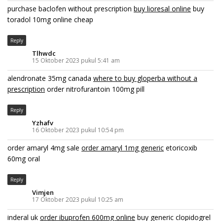
purchase baclofen without prescription
buy lioresal online
buy
toradol 10mg online cheap
Reply
Tlhwdc
15 Oktober 2023 pukul 5:41 am
alendronate 35mg canada
where to buy gloperba without a
prescription
order nitrofurantoin 100mg pill
Reply
Yzhafv
16 Oktober 2023 pukul 10:54 pm
order amaryl 4mg sale
order amaryl 1mg generic
etoricoxib
60mg oral
Reply
Vimjen
17 Oktober 2023 pukul 10:25 am
inderal uk
order ibuprofen 600mg online
buy generic clopidogrel