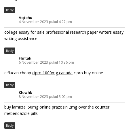
Reply
Aqtohu
4 November 2023 pukul 4:27 pm
college essay for sale
professional research paper writers
essay
writing assistance
Reply
Flmtak
6 November 2023 pukul 10:36 pm
diflucan cheap
cipro 1000mg canada
cipro buy online
Reply
Klowhk
8 November 2023 pukul 3:02 pm
buy lamictal 50mg online
prazosin 2mg over the counter
mebendazole pills
Reply