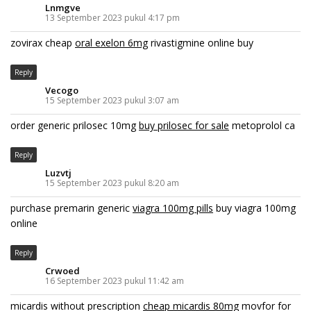
Lnmgve
13 September 2023 pukul 4:17 pm
zovirax cheap
oral exelon 6mg
rivastigmine online buy
Reply
Vecogo
15 September 2023 pukul 3:07 am
order generic prilosec 10mg
buy prilosec for sale
metoprolol ca
Reply
Luzvtj
15 September 2023 pukul 8:20 am
purchase premarin generic
viagra 100mg pills
buy viagra 100mg
online
Reply
Crwoed
16 September 2023 pukul 11:42 am
micardis without prescription
cheap micardis 80mg
movfor for