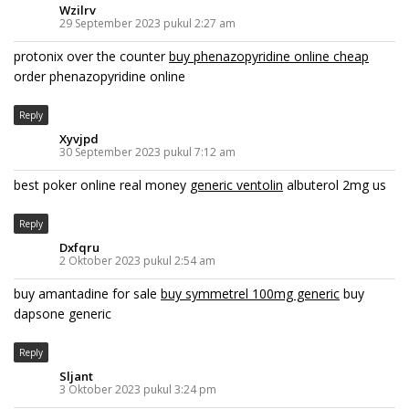
Wzilrv
29 September 2023 pukul 2:27 am
protonix over the counter
buy phenazopyridine online cheap
order phenazopyridine online
Reply
Xyvjpd
30 September 2023 pukul 7:12 am
best poker online real money
generic ventolin
albuterol 2mg us
Reply
Dxfqru
2 Oktober 2023 pukul 2:54 am
buy amantadine for sale
buy symmetrel 100mg generic
buy
dapsone generic
Reply
Sljant
3 Oktober 2023 pukul 3:24 pm