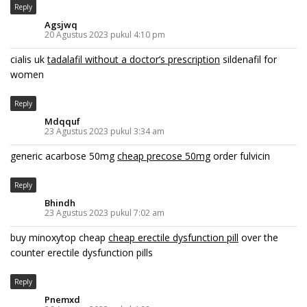
Reply
Agsjwq
20 Agustus 2023 pukul 4:10 pm
cialis uk
tadalafil without a doctor’s prescription
sildenafil for
women
Reply
Mdqquf
23 Agustus 2023 pukul 3:34 am
generic acarbose 50mg
cheap precose 50mg
order fulvicin
Reply
Bhindh
23 Agustus 2023 pukul 7:02 am
buy minoxytop cheap
cheap erectile dysfunction pill
over the
counter erectile dysfunction pills
Reply
Pnemxd