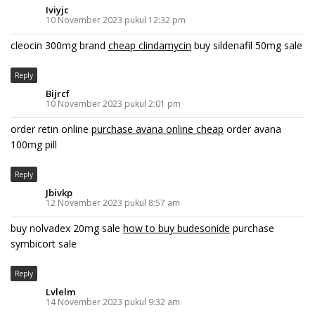
Iviyjc
10 November 2023 pukul 12:32 pm
cleocin 300mg brand
cheap clindamycin
buy sildenafil 50mg sale
Reply
Bijrcf
10 November 2023 pukul 2:01 pm
order retin online
purchase avana online cheap
order avana
100mg pill
Reply
Jbivkp
12 November 2023 pukul 8:57 am
buy nolvadex 20mg sale
how to buy budesonide
purchase
symbicort sale
Reply
Lvlelm
14 November 2023 pukul 9:32 am