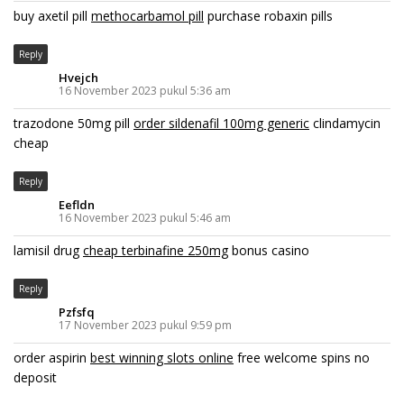
buy axetil pill
methocarbamol pill
purchase robaxin pills
Reply
Hvejch
16 November 2023 pukul 5:36 am
trazodone 50mg pill
order sildenafil 100mg generic
clindamycin
cheap
Reply
Eefldn
16 November 2023 pukul 5:46 am
lamisil drug
cheap terbinafine 250mg
bonus casino
Reply
Pzfsfq
17 November 2023 pukul 9:59 pm
order aspirin
best winning slots online
free welcome spins no
deposit