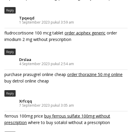
Reply
Tpqeqd
1 September 2023 pukul 3:59 am
fludrocortisone 100 mcg tablet
order aciphex generic
order
imodium 2 mg without prescription
Reply
Drslaa
4 September 2023 pukul 2:54 am
purchase prasugrel online cheap
order thorazine 50 mg online
buy detrol online cheap
Reply
Xrfcqq
7 September 2023 pukul 3:05 am
ferrous 100mg price
buy ferrous sulfate 100mg without
prescription
where to buy sotalol without a prescription