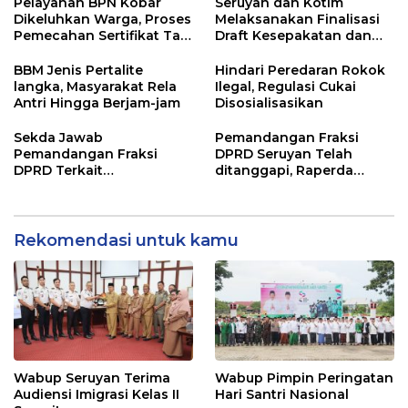
Pelayanan BPN Kobar
Seruyan dan Kotim
Dikeluhkan Warga, Proses
Melaksanakan Finalisasi
Pemecahan Sertifikat Tak
Draft Kesepakatan dan
Kunjung Selesai
Perjanjian Bersama
BBM Jenis Pertalite
Hindari Peredaran Rokok
langka, Masyarakat Rela
Ilegal, Regulasi Cukai
Antri Hingga Berjam-jam
Disosialisasikan
Sekda Jawab
Pemandangan Fraksi
Pemandangan Fraksi
DPRD Seruyan Telah
DPRD Terkait
ditanggapi, Raperda
Pertanggungjawaban
RPJMD Segera
Pelaksanaan APBD TA
Ditindaklanjuti
2024
Rekomendasi untuk kamu
Wabup Seruyan Terima
Wabup Pimpin Peringatan
Audiensi Imigrasi Kelas II
Hari Santri Nasional