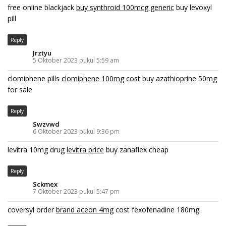
free online blackjack
buy synthroid 100mcg generic
buy levoxyl
pill
Reply
Jrztyu
5 Oktober 2023 pukul 5:59 am
clomiphene pills
clomiphene 100mg cost
buy azathioprine 50mg
for sale
Reply
Swzvwd
6 Oktober 2023 pukul 9:36 pm
levitra 10mg drug
levitra price
buy zanaflex cheap
Reply
Sckmex
7 Oktober 2023 pukul 5:47 pm
coversyl order
brand aceon 4mg
cost fexofenadine 180mg