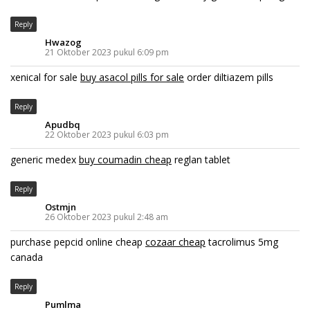
Reply
Hwazog
21 Oktober 2023 pukul 6:09 pm
xenical for sale
buy asacol pills for sale
order diltiazem pills
Reply
Apudbq
22 Oktober 2023 pukul 6:03 pm
generic medex
buy coumadin cheap
reglan tablet
Reply
Ostmjn
26 Oktober 2023 pukul 2:48 am
purchase pepcid online cheap
cozaar cheap
tacrolimus 5mg
canada
Reply
Pumlma