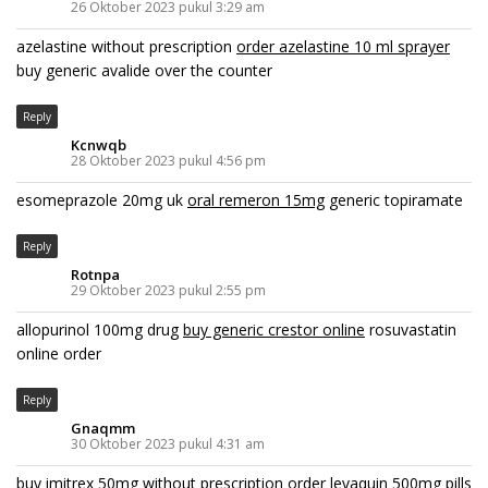
26 Oktober 2023 pukul 3:29 am
azelastine without prescription
order azelastine 10 ml sprayer
buy generic avalide over the counter
Reply
Kcnwqb
28 Oktober 2023 pukul 4:56 pm
esomeprazole 20mg uk
oral remeron 15mg
generic topiramate
Reply
Rotnpa
29 Oktober 2023 pukul 2:55 pm
allopurinol 100mg drug
buy generic crestor online
rosuvastatin
online order
Reply
Gnaqmm
30 Oktober 2023 pukul 4:31 am
buy imitrex 50mg without prescription
order levaquin 500mg pills