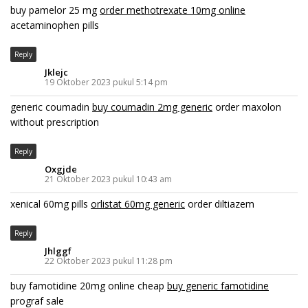
buy pamelor 25 mg
order methotrexate 10mg online
acetaminophen pills
Reply
Jklejc
19 Oktober 2023 pukul 5:14 pm
generic coumadin
buy coumadin 2mg generic
order maxolon
without prescription
Reply
Oxgjde
21 Oktober 2023 pukul 10:43 am
xenical 60mg pills
orlistat 60mg generic
order diltiazem
Reply
Jhlggf
22 Oktober 2023 pukul 11:28 pm
buy famotidine 20mg online cheap
buy generic famotidine
prograf sale