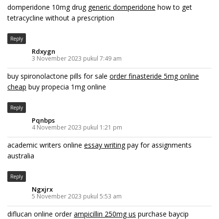
domperidone 10mg drug
generic domperidone
how to get
tetracycline without a prescription
Reply
Rdxygn
3 November 2023 pukul 7:49 am
buy spironolactone pills for sale
order finasteride 5mg online
cheap
buy propecia 1mg online
Reply
Pqnbps
4 November 2023 pukul 1:21 pm
academic writers online
essay writing
pay for assignments
australia
Reply
Ngxjrx
5 November 2023 pukul 5:53 am
diflucan online order
ampicillin 250mg us
purchase baycip