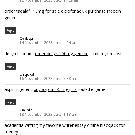
12 November 2023 pukul 11:29 am
order tadalafil 10mg for sale
diclofenac uk
purchase indocin
generic
Reply
Qcibqz
14 November 2023 pukul 4:24 pm
desyrel canada
order desyrel 50mg generic
clindamycin cost
Reply
Usquxd
16 November 2023 pukul 7:38 am
aspirin generic
buy aspirin 75 mg pills
roulette game
Reply
Kwlbfc
18 November 2023 pukul 1:13 am
academia writing
my favorite writer essay
online blackjack for
money