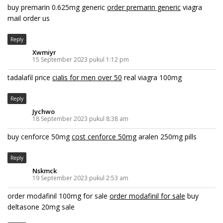
buy premarin 0.625mg generic
order premarin generic
viagra
mail order us
Reply
Xwmiyr
15 September 2023 pukul 1:12 pm
tadalafil price
cialis for men over 50
real viagra 100mg
Reply
Jychwo
18 September 2023 pukul 8:38 am
buy cenforce 50mg
cost cenforce 50mg
aralen 250mg pills
Reply
Nskmck
19 September 2023 pukul 2:53 am
order modafinil 100mg for sale
order modafinil for sale
buy
deltasone 20mg sale