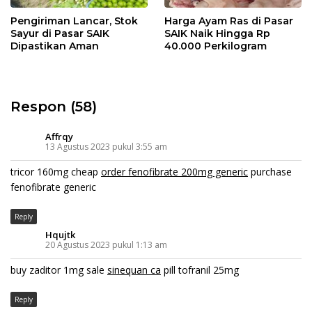
Pengiriman Lancar, Stok
Harga Ayam Ras di Pasar
Sayur di Pasar SAIK
SAIK Naik Hingga Rp
Dipastikan Aman
40.000 Perkilogram
Respon (58)
Affrqy
13 Agustus 2023 pukul 3:55 am
tricor 160mg cheap
order fenofibrate 200mg generic
purchase
fenofibrate generic
Reply
Hqujtk
20 Agustus 2023 pukul 1:13 am
buy zaditor 1mg sale
sinequan ca
pill tofranil 25mg
Reply