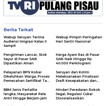
Berita Terkait
Wabup Seruyan Terima
Wabup Pimpin Peringatan
Audiensi Imigrasi Kelas II
Hari Santri Nasional
Sampit
Pengiriman Lancar, Stok
Harga Ayam Ras di Pasar
Sayur di Pasar SAIK
SAIK Naik Hingga Rp
Dipastikan Aman
40.000 Perkilogram
Pelayanan BPN Kobar
Seruyan dan Kotim
Dikeluhkan Warga, Proses
Melaksanakan Finalisasi
Pemecahan Sertifikat Tak
Draft Kesepakatan dan
Kunjung Selesai
Perjanjian Bersama
BBM Jenis Pertalite
Hindari Peredaran Rokok
langka, Masyarakat Rela
Ilegal, Regulasi Cukai
Antri Hingga Berjam-jam
Disosialisasikan