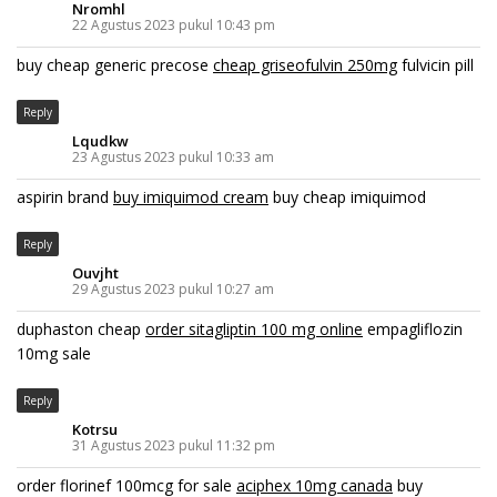
Nromhl
22 Agustus 2023 pukul 10:43 pm
buy cheap generic precose
cheap griseofulvin 250mg
fulvicin pill
Reply
Lqudkw
23 Agustus 2023 pukul 10:33 am
aspirin brand
buy imiquimod cream
buy cheap imiquimod
Reply
Ouvjht
29 Agustus 2023 pukul 10:27 am
duphaston cheap
order sitagliptin 100 mg online
empagliflozin
10mg sale
Reply
Kotrsu
31 Agustus 2023 pukul 11:32 pm
order florinef 100mcg for sale
aciphex 10mg canada
buy