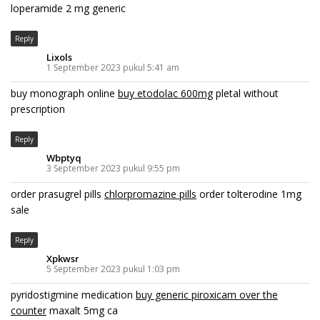
loperamide 2 mg generic
Reply
Lixols
1 September 2023 pukul 5:41 am
buy monograph online
buy etodolac 600mg
pletal without
prescription
Reply
Wbptyq
3 September 2023 pukul 9:55 pm
order prasugrel pills
chlorpromazine pills
order tolterodine 1mg
sale
Reply
Xpkwsr
5 September 2023 pukul 1:03 pm
pyridostigmine medication
buy generic piroxicam over the
counter
maxalt 5mg ca