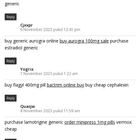
generic
Reply
Cjxxpr
6 November 2023 pukul 12:41 pm
buy generic aurogra online
buy aurogra 100mg sale
purchase
estradiol generic
Reply
Yogrix
7 November 2023 pukul 1:22 am
buy flagyl 400mg pill
bactrim online buy
buy cheap cephalexin
Reply
Quasjw
8 November 2023 pukul 11:59 am
purchase lamotrigine generic
order minipress 1mg pills
vermox
cheap