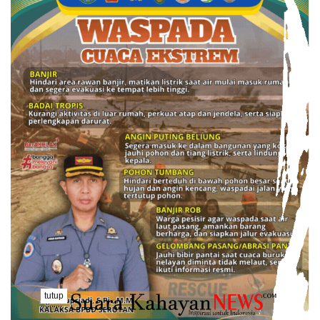
tutup
..........