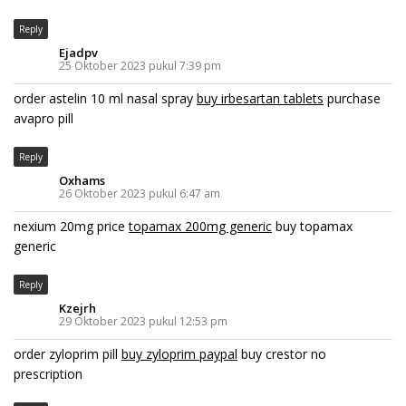
Reply
Ejadpv
25 Oktober 2023 pukul 7:39 pm
order astelin 10 ml nasal spray
buy irbesartan tablets
purchase
avapro pill
Reply
Oxhams
26 Oktober 2023 pukul 6:47 am
nexium 20mg price
topamax 200mg generic
buy topamax
generic
Reply
Kzejrh
29 Oktober 2023 pukul 12:53 pm
order zyloprim pill
buy zyloprim paypal
buy crestor no
prescription