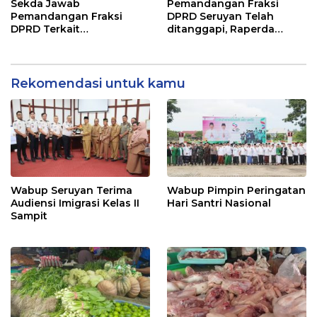
Sekda Jawab
Pemandangan Fraksi
Pemandangan Fraksi
DPRD Seruyan Telah
DPRD Terkait
ditanggapi, Raperda
Pertanggungjawaban
RPJMD Segera
Pelaksanaan APBD TA
Ditindaklanjuti
2024
Rekomendasi untuk kamu
Wabup Seruyan Terima
Wabup Pimpin Peringatan
Audiensi Imigrasi Kelas II
Hari Santri Nasional
Sampit