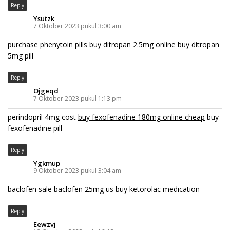
Reply
Ysutzk
7 Oktober 2023 pukul 3:00 am
purchase phenytoin pills
buy ditropan 2.5mg online
buy ditropan
5mg pill
Reply
Ojgeqd
7 Oktober 2023 pukul 1:13 pm
perindopril 4mg cost
buy fexofenadine 180mg online cheap
buy
fexofenadine pill
Reply
Ygkmup
9 Oktober 2023 pukul 3:04 am
baclofen sale
baclofen 25mg us
buy ketorolac medication
Reply
Eewzvj