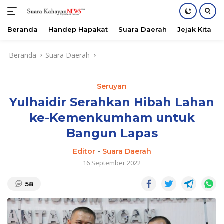
Beranda
Handep Hapakat
Suara Daerah
Jejak Kita
Langsung
Beranda
Suara Daerah
ke
konten
Seruyan
Yulhaidir Serahkan Hibah Lahan
ke-Kemenkumham untuk
Bangun Lapas
Editor
-
Suara Daerah
16 September 2022
58