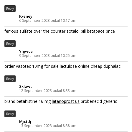
Reply
Fxeney
6 September 2023 pukul 10:17 pm
ferrous sulfate over the counter
sotalol pill
betapace price
Reply
Yhjwce
9 September 2023 pukul 10:25 pm
order vasotec 10mg for sale
lactulose online
cheap duphalac
Reply
Sxfxwt
12 September 2023 pukul 8:33 pm
brand betahistine 16 mg
latanoprost us
probenecid generic
Reply
Mjctdj
13 September 2023 pukul 8:38 pm