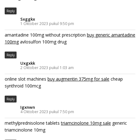
Reply
Sxggkx
1 Oktober 2023 pukul 9:50 pm
amantadine 100mg without prescription
buy generic amantadine
100mg
avlosulfon 100mg drug
Reply
Uxgxkk
2 Oktober 2023 pukul 1:03 am
online slot machines
buy augmentin 375mg for sale
cheap
synthroid 100mcg
Reply
Igxnwn
4 Oktober 2023 pukul 7:50 pm
methylprednisolone tablets
triamcinolone 10mg sale
generic
triamcinolone 10mg