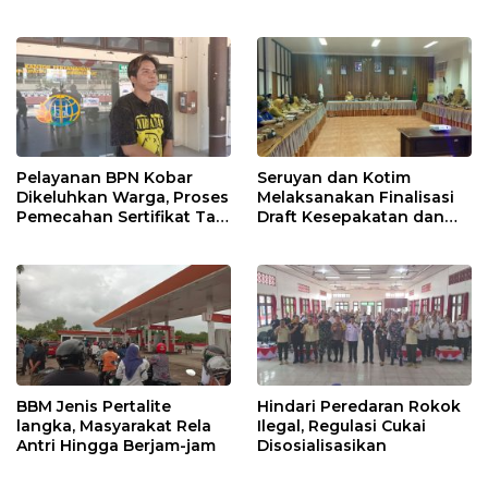
Pelayanan BPN Kobar
Seruyan dan Kotim
Dikeluhkan Warga, Proses
Melaksanakan Finalisasi
Pemecahan Sertifikat Tak
Draft Kesepakatan dan
Kunjung Selesai
Perjanjian Bersama
BBM Jenis Pertalite
Hindari Peredaran Rokok
langka, Masyarakat Rela
Ilegal, Regulasi Cukai
Antri Hingga Berjam-jam
Disosialisasikan