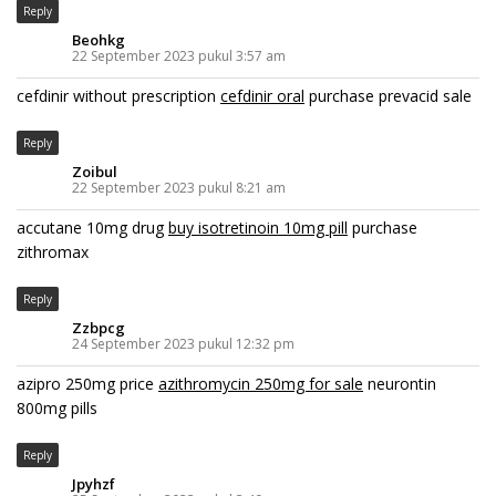
Reply
Beohkg
22 September 2023 pukul 3:57 am
cefdinir without prescription
cefdinir oral
purchase prevacid sale
Reply
Zoibul
22 September 2023 pukul 8:21 am
accutane 10mg drug
buy isotretinoin 10mg pill
purchase
zithromax
Reply
Zzbpcg
24 September 2023 pukul 12:32 pm
azipro 250mg price
azithromycin 250mg for sale
neurontin
800mg pills
Reply
Jpyhzf