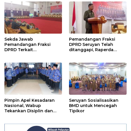
Sekda Jawab
Pemandangan Fraksi
Pemandangan Fraksi
DPRD Seruyan Telah
DPRD Terkait
ditanggapi, Raperda
Pertanggungjawaban
RPJMD Segera
Pelaksanaan APBD TA
Ditindaklanjuti
2024
Pimpin Apel Kesadaran
Seruyan Sosialisasikan
Nasional, Wabup
BMD untuk Mencegah
Tekankan Disiplin dan
Tipikor
Tanggung Jawab Kepada
Para ASN