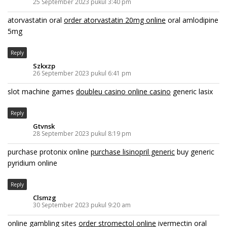
25 September 2023 pukul 3:40 pm
atorvastatin oral
order atorvastatin 20mg online
oral amlodipine
5mg
Reply
Szkxzp
26 September 2023 pukul 6:41 pm
slot machine games
doubleu casino online casino
generic lasix
Reply
Gtvnsk
28 September 2023 pukul 8:19 pm
purchase protonix online
purchase lisinopril generic
buy generic
pyridium online
Reply
Clsmzg
30 September 2023 pukul 9:20 am
online gambling sites
order stromectol online
ivermectin oral