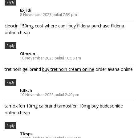
Reply
Exjrdi
8 November 2023 pukul 7:59 pm
cleocin 150mg cost
where can i buy fildena
purchase fildena
online cheap
Reply
Olmzun
10 November 2023 pukul 10:58 am
tretinoin gel brand
buy tretinoin cream online
order avana online
Reply
Idlkch
10 November 2023 pukul 2:49 pm
tamoxifen 10mg ca
brand tamoxifen 10mg
buy budesonide
online cheap
Reply
Tlcsps