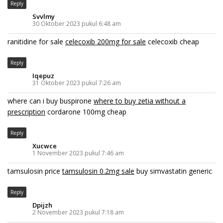
Reply
Svvlmy
30 Oktober 2023 pukul 6:48 am
ranitidine for sale
celecoxib 200mg for sale
celecoxib cheap
Reply
Iqepuz
31 Oktober 2023 pukul 7:26 am
where can i buy buspirone
where to buy zetia without a
prescription
cordarone 100mg cheap
Reply
Xucwce
1 November 2023 pukul 7:46 am
tamsulosin price
tamsulosin 0.2mg sale
buy simvastatin generic
Reply
Dpijzh
2 November 2023 pukul 7:18 am