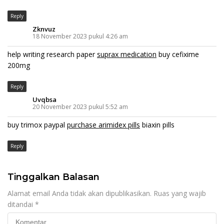
Reply
Zknvuz
18 November 2023 pukul 4:26 am
help writing research paper
suprax medication
buy cefixime
200mg
Reply
Uvqbsa
20 November 2023 pukul 5:52 am
buy trimox paypal
purchase arimidex pills
biaxin pills
Reply
Tinggalkan Balasan
Alamat email Anda tidak akan dipublikasikan.
Ruas yang wajib
ditandai
*