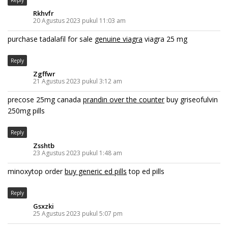
Rkhvfr
20 Agustus 2023 pukul 11:03 am
purchase tadalafil for sale
genuine viagra
viagra 25 mg
Reply
Zgffwr
21 Agustus 2023 pukul 3:12 am
precose 25mg canada
prandin over the counter
buy griseofulvin
250mg pills
Reply
Zsshtb
23 Agustus 2023 pukul 1:48 am
minoxytop order
buy generic ed pills
top ed pills
Reply
Gsxzki
25 Agustus 2023 pukul 5:07 pm