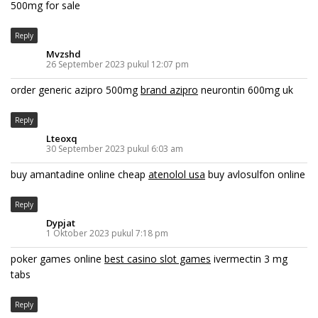
500mg for sale
Reply
Mvzshd
26 September 2023 pukul 12:07 pm
order generic azipro 500mg
brand azipro
neurontin 600mg uk
Reply
Lteoxq
30 September 2023 pukul 6:03 am
buy amantadine online cheap
atenolol usa
buy avlosulfon online
Reply
Dypjat
1 Oktober 2023 pukul 7:18 pm
poker games online
best casino slot games
ivermectin 3 mg
tabs
Reply