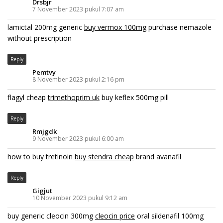
Drsbjr
7 November 2023 pukul 7:07 am
lamictal 200mg generic
buy vermox 100mg
purchase nemazole
without prescription
Reply
Pemtvy
8 November 2023 pukul 2:16 pm
flagyl cheap
trimethoprim uk
buy keflex 500mg pill
Reply
Rmjgdk
9 November 2023 pukul 6:00 am
how to buy tretinoin
buy stendra cheap
brand avanafil
Reply
Gigjut
10 November 2023 pukul 9:12 am
buy generic cleocin 300mg
cleocin price
oral sildenafil 100mg