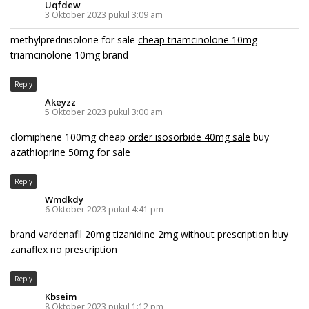
Uqfdew
3 Oktober 2023 pukul 3:09 am
methylprednisolone for sale
cheap triamcinolone 10mg
triamcinolone 10mg brand
Reply
Akeyzz
5 Oktober 2023 pukul 3:00 am
clomiphene 100mg cheap
order isosorbide 40mg sale
buy
azathioprine 50mg for sale
Reply
Wmdkdy
6 Oktober 2023 pukul 4:41 pm
brand vardenafil 20mg
tizanidine 2mg without prescription
buy
zanaflex no prescription
Reply
Kbseim
8 Oktober 2023 pukul 1:12 pm