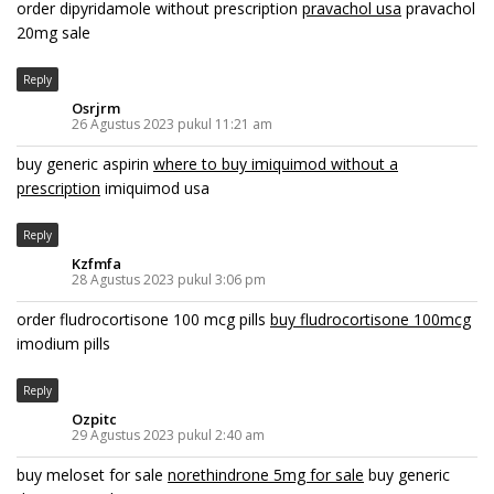
order dipyridamole without prescription
pravachol usa
pravachol
20mg sale
Reply
Osrjrm
26 Agustus 2023 pukul 11:21 am
buy generic aspirin
where to buy imiquimod without a
prescription
imiquimod usa
Reply
Kzfmfa
28 Agustus 2023 pukul 3:06 pm
order fludrocortisone 100 mcg pills
buy fludrocortisone 100mcg
imodium pills
Reply
Ozpitc
29 Agustus 2023 pukul 2:40 am
buy meloset for sale
norethindrone 5mg for sale
buy generic