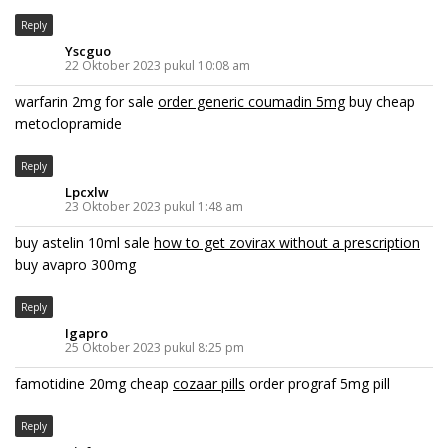
Reply
Yscguo
22 Oktober 2023 pukul 10:08 am
warfarin 2mg for sale
order generic coumadin 5mg
buy cheap
metoclopramide
Reply
Lpcxlw
23 Oktober 2023 pukul 1:48 am
buy astelin 10ml sale
how to get zovirax without a prescription
buy avapro 300mg
Reply
Igapro
25 Oktober 2023 pukul 8:25 pm
famotidine 20mg cheap
cozaar pills
order prograf 5mg pill
Reply