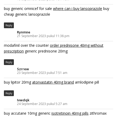
buy generic omnicef for sale
where can i buy lansoprazole
buy
cheap generic lansoprazole
Reply
Rynmne
21 September 2023 pukul 11:38 pm
modafinil over the counter
order prednisone 40mg without
prescription
generic prednisone 20mg
Reply
Szrrew
23 September 2023 pukul 7:51 am
buy lipitor 20mg
atorvastatin 40mg brand
amlodipine pill
Reply
Ivwdqk
24 September 2023 pukul 5:27 am
buy accutane 10mg generic
isotretinoin 40mg pills
zithromax