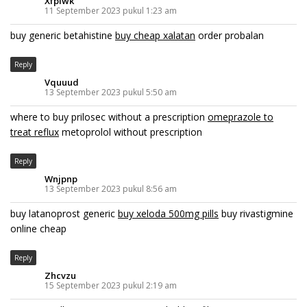
Xfpiwk
11 September 2023 pukul 1:23 am
buy generic betahistine
buy cheap xalatan
order probalan
Reply
Vquuud
13 September 2023 pukul 5:50 am
where to buy prilosec without a prescription
omeprazole to
treat reflux
metoprolol without prescription
Reply
Wnjpnp
13 September 2023 pukul 8:56 am
buy latanoprost generic
buy xeloda 500mg pills
buy rivastigmine
online cheap
Reply
Zhcvzu
15 September 2023 pukul 2:19 am