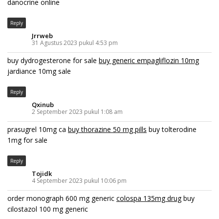
danocrine online
Reply
Jrrweb
31 Agustus 2023 pukul 4:53 pm
buy dydrogesterone for sale
buy generic empagliflozin 10mg
jardiance 10mg sale
Reply
Qxinub
2 September 2023 pukul 1:08 am
prasugrel 10mg ca
buy thorazine 50 mg pills
buy tolterodine
1mg for sale
Reply
Tojidk
4 September 2023 pukul 10:06 pm
order monograph 600 mg generic
colospa 135mg drug
buy
cilostazol 100 mg generic