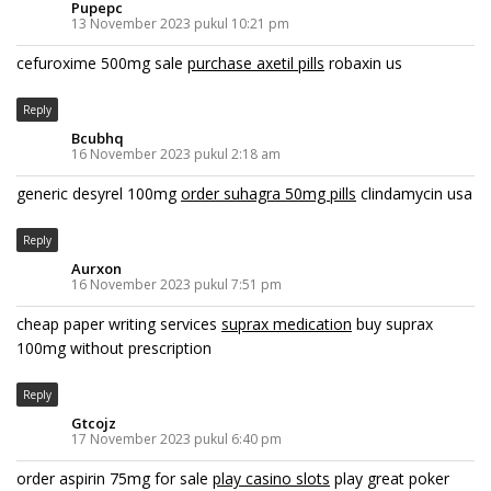
Pupepc
13 November 2023 pukul 10:21 pm
cefuroxime 500mg sale
purchase axetil pills
robaxin us
Reply
Bcubhq
16 November 2023 pukul 2:18 am
generic desyrel 100mg
order suhagra 50mg pills
clindamycin usa
Reply
Aurxon
16 November 2023 pukul 7:51 pm
cheap paper writing services
suprax medication
buy suprax
100mg without prescription
Reply
Gtcojz
17 November 2023 pukul 6:40 pm
order aspirin 75mg for sale
play casino slots
play great poker