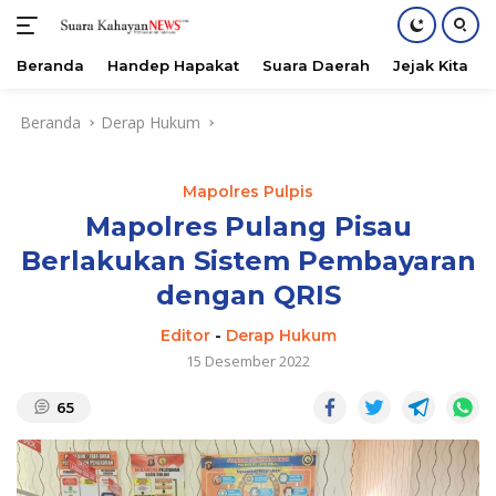
Beranda
Handep Hapakat
Suara Daerah
Jejak Kita
Langsung
Beranda
Derap Hukum
ke
konten
Mapolres Pulpis
Mapolres Pulang Pisau
Berlakukan Sistem Pembayaran
dengan QRIS
Editor
-
Derap Hukum
15 Desember 2022
65