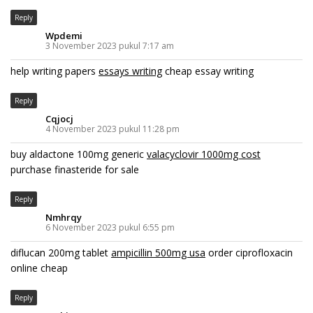
Reply
Wpdemi
3 November 2023 pukul 7:17 am
help writing papers
essays writing
cheap essay writing
Reply
Cqjocj
4 November 2023 pukul 11:28 pm
buy aldactone 100mg generic
valacyclovir 1000mg cost
purchase finasteride for sale
Reply
Nmhrqy
6 November 2023 pukul 6:55 pm
diflucan 200mg tablet
ampicillin 500mg usa
order ciprofloxacin
online cheap
Reply