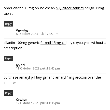
order claritin 10mg online cheap
buy altace tablets
priligy 30mg
tablet
Reply
Vgwihg
8 Oktober 2023 pukul 7:05 pm
dilantin 100mg generic
flexeril 15mg ca
buy oxybutynin without a
prescription
Reply
Jyyqtl
11 Oktober 2023 pukul 9:45 pm
purchase amaryl pill
buy generic amaryl 1mg
arcoxia over the
counter
Reply
Cvwipn
12 Oktober 2023 pukul 1:36 pm