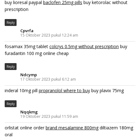
buy lioresal paypal
baclofen 25mg pills
buy ketorolac without
prescription
Reply
Cpvrfa
15 Oktober 2023 pukul 12:24 am
fosamax 35mg tablet
colcrys 0.5mg without prescription
buy
furadantin 100 mg online cheap
Reply
Ndcymp
17 Oktober 2023 pukul 6:12 am
inderal 10mg pill
propranolol where to buy
buy plavix 75mg
Reply
Nqqkmg
19 Oktober 2023 pukul 11:59 am
orlistat online order
brand mesalamine 800mg
diltiazem 180mg
oral