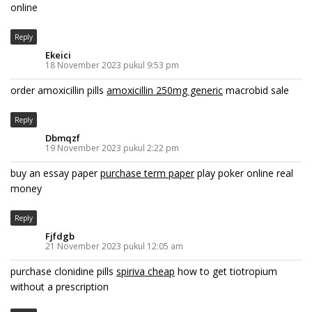
online
Reply
Ekeici
18 November 2023 pukul 9:53 pm
order amoxicillin pills
amoxicillin 250mg generic
macrobid sale
Reply
Dbmqzf
19 November 2023 pukul 2:22 pm
buy an essay paper
purchase term paper
play poker online real
money
Reply
Fjfdgb
21 November 2023 pukul 12:05 am
purchase clonidine pills
spiriva cheap
how to get tiotropium
without a prescription