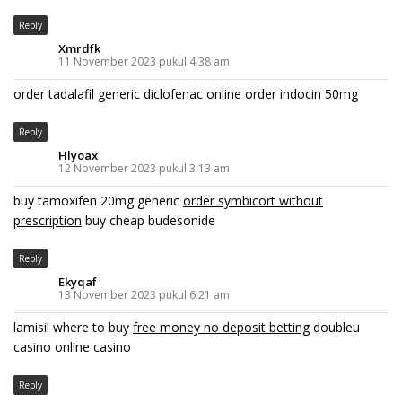
Reply
Xmrdfk
11 November 2023 pukul 4:38 am
order tadalafil generic
diclofenac online
order indocin 50mg
Reply
Hlyoax
12 November 2023 pukul 3:13 am
buy tamoxifen 20mg generic
order symbicort without
prescription
buy cheap budesonide
Reply
Ekyqaf
13 November 2023 pukul 6:21 am
lamisil where to buy
free money no deposit betting
doubleu
casino online casino
Reply