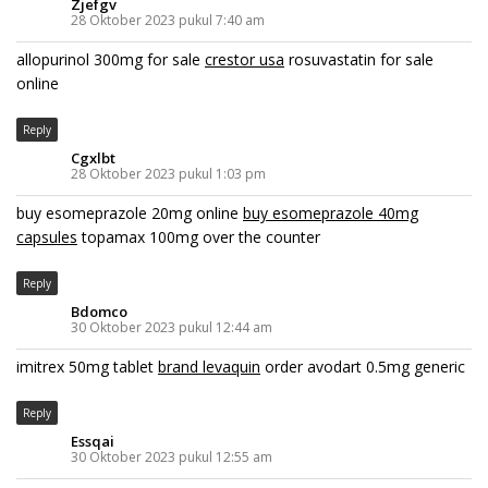
Zjefgv
28 Oktober 2023 pukul 7:40 am
allopurinol 300mg for sale
crestor usa
rosuvastatin for sale
online
Reply
Cgxlbt
28 Oktober 2023 pukul 1:03 pm
buy esomeprazole 20mg online
buy esomeprazole 40mg
capsules
topamax 100mg over the counter
Reply
Bdomco
30 Oktober 2023 pukul 12:44 am
imitrex 50mg tablet
brand levaquin
order avodart 0.5mg generic
Reply
Essqai
30 Oktober 2023 pukul 12:55 am