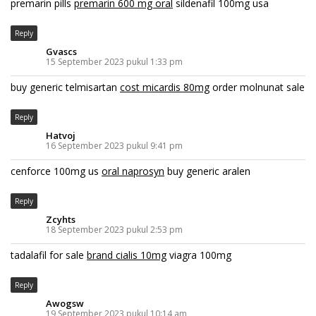
premarin pills
premarin 600 mg oral
sildenafil 100mg usa
Reply
Gvascs
15 September 2023 pukul 1:33 pm
buy generic telmisartan
cost micardis 80mg
order molnunat sale
Reply
Hatvoj
16 September 2023 pukul 9:41 pm
cenforce 100mg us
oral naprosyn
buy generic aralen
Reply
Zcyhts
18 September 2023 pukul 2:53 pm
tadalafil for sale
brand cialis 10mg
viagra 100mg
Reply
Awogsw
19 September 2023 pukul 10:14 am