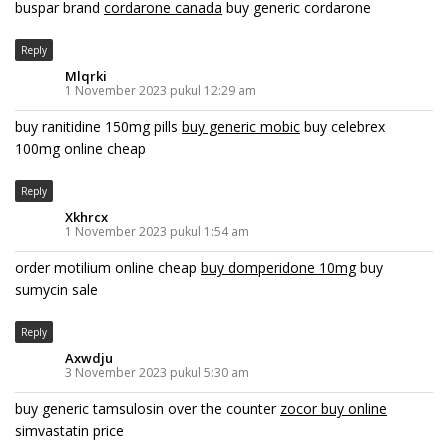
buspar brand
cordarone canada
buy generic cordarone
Reply
Mlqrki
1 November 2023 pukul 12:29 am
buy ranitidine 150mg pills
buy generic mobic
buy celebrex
100mg online cheap
Reply
Xkhrcx
1 November 2023 pukul 1:54 am
order motilium online cheap
buy domperidone 10mg
buy
sumycin sale
Reply
Axwdju
3 November 2023 pukul 5:30 am
buy generic tamsulosin over the counter
zocor buy online
simvastatin price