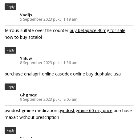
Reply
Vadljs
5 September 2023 pukul 1:19 am
ferrous sulfate over the counter
buy betapace 40mg for sale
how to buy sotalol
Reply
Yliluw
8 September 2023 pukul 1:36 am
purchase enalapril online
casodex online buy
duphalac usa
Reply
Ghgmqq
9 September 2023 pukul 8:05 am
pyridostigmine medication
pyridostigmine 60 mg price
purchase
maxalt without prescription
Reply