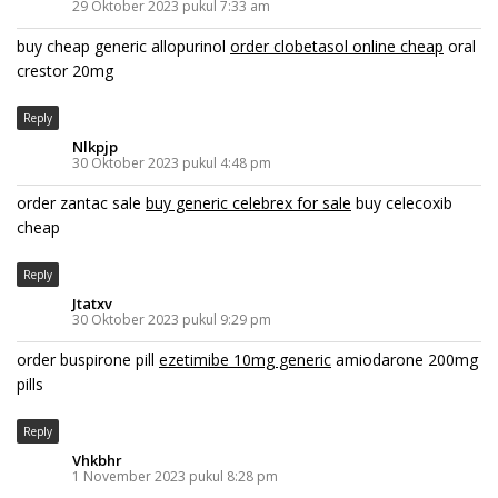
29 Oktober 2023 pukul 7:33 am
buy cheap generic allopurinol
order clobetasol online cheap
oral
crestor 20mg
Reply
Nlkpjp
30 Oktober 2023 pukul 4:48 pm
order zantac sale
buy generic celebrex for sale
buy celecoxib
cheap
Reply
Jtatxv
30 Oktober 2023 pukul 9:29 pm
order buspirone pill
ezetimibe 10mg generic
amiodarone 200mg
pills
Reply
Vhkbhr
1 November 2023 pukul 8:28 pm