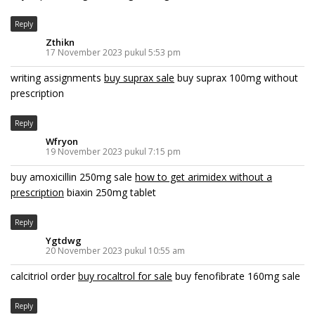
Reply
Zthikn
17 November 2023 pukul 5:53 pm
writing assignments
buy suprax sale
buy suprax 100mg without
prescription
Reply
Wfryon
19 November 2023 pukul 7:15 pm
buy amoxicillin 250mg sale
how to get arimidex without a
prescription
biaxin 250mg tablet
Reply
Ygtdwg
20 November 2023 pukul 10:55 am
calcitriol order
buy rocaltrol for sale
buy fenofibrate 160mg sale
Reply