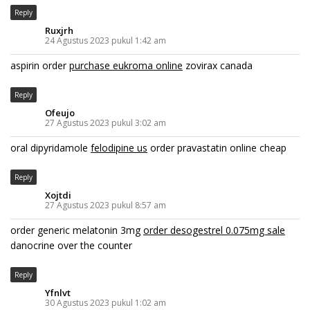
Reply
Ruxjrh
24 Agustus 2023 pukul 1:42 am
aspirin order
purchase eukroma online
zovirax canada
Reply
Ofeujo
27 Agustus 2023 pukul 3:02 am
oral dipyridamole
felodipine us
order pravastatin online cheap
Reply
Xojtdi
27 Agustus 2023 pukul 8:57 am
order generic melatonin 3mg
order desogestrel 0.075mg sale
danocrine over the counter
Reply
Yfnlvt
30 Agustus 2023 pukul 1:02 am