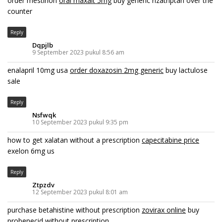
order mestinon
oral maxalt 5mg
buy generic rizatriptan over the
counter
Reply
Dqpjlb
9 September 2023 pukul 8:56 am
enalapril 10mg usa
order doxazosin 2mg generic
buy lactulose
sale
Reply
Nsfwqk
10 September 2023 pukul 9:35 pm
how to get xalatan without a prescription
capecitabine price
exelon 6mg us
Reply
Ztpzdv
12 September 2023 pukul 8:01 am
purchase betahistine without prescription
zovirax online
buy
probenecid without prescription