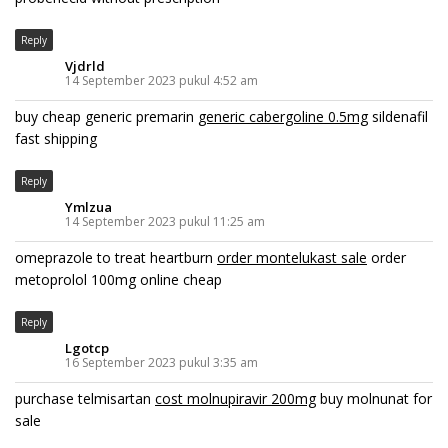
Reply
Vjdrld
14 September 2023 pukul 4:52 am
buy cheap generic premarin
generic cabergoline 0.5mg
sildenafil
fast shipping
Reply
Ymlzua
14 September 2023 pukul 11:25 am
omeprazole to treat heartburn
order montelukast sale
order
metoprolol 100mg online cheap
Reply
Lgotcp
16 September 2023 pukul 3:35 am
purchase telmisartan
cost molnupiravir 200mg
buy molnunat for
sale