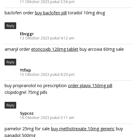
11 Oktober 2023 pukul 2:56 pm
baclofen order
buy baclofen pill
toradol 10mg drug
Reply
Ebvggr
13 Oktober 2023 pukul 4:12 am
amaryl order
etoricoxib 120mg tablet
buy arcoxia 60mg sale
Reply
Ytfixp
15 Oktober 2023 pukul 8:20 pm
buy propranolol no prescription
order plavix 150mg pill
clopidogrel 75mg pills
Reply
Sypcoz
18 Oktober 2023 pukul 3:11 am
pamelor 25mg for sale
buy methotrexate 10mg generic
buy
panadol 500mg