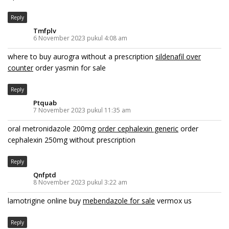
Reply
Tmfplv
6 November 2023 pukul 4:08 am
where to buy aurogra without a prescription
sildenafil over
counter
order yasmin for sale
Reply
Ptquab
7 November 2023 pukul 11:35 am
oral metronidazole 200mg
order cephalexin generic
order
cephalexin 250mg without prescription
Reply
Qnfptd
8 November 2023 pukul 3:22 am
lamotrigine online buy
mebendazole for sale
vermox us
Reply