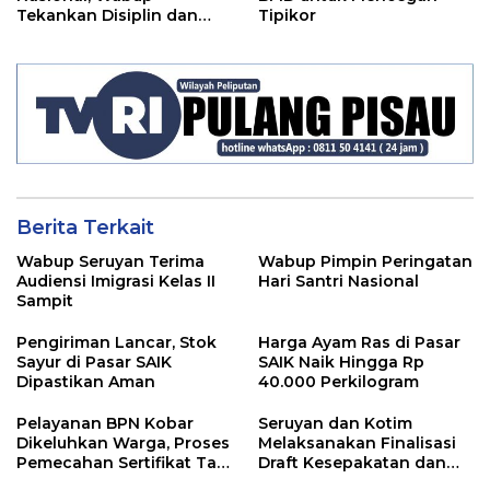
Tekankan Disiplin dan
Tipikor
Tanggung Jawab Kepada
Para ASN
Berita Terkait
Wabup Seruyan Terima
Wabup Pimpin Peringatan
Audiensi Imigrasi Kelas II
Hari Santri Nasional
Sampit
Pengiriman Lancar, Stok
Harga Ayam Ras di Pasar
Sayur di Pasar SAIK
SAIK Naik Hingga Rp
Dipastikan Aman
40.000 Perkilogram
Pelayanan BPN Kobar
Seruyan dan Kotim
Dikeluhkan Warga, Proses
Melaksanakan Finalisasi
Pemecahan Sertifikat Tak
Draft Kesepakatan dan
Kunjung Selesai
Perjanjian Bersama