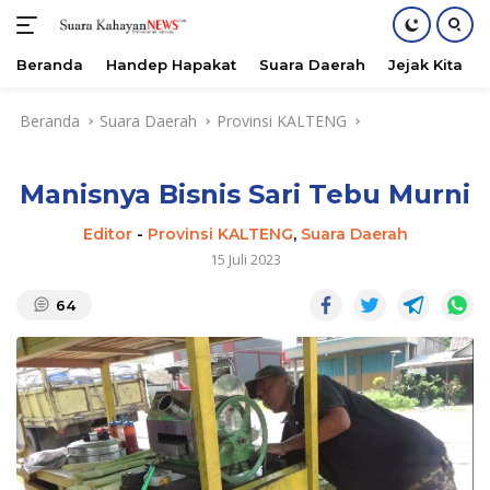
Beranda
Handep Hapakat
Suara Daerah
Jejak Kita
Langsung
Beranda
Suara Daerah
Provinsi KALTENG
ke
konten
Manisnya Bisnis Sari Tebu Murni
Editor
-
Provinsi KALTENG
,
Suara Daerah
15 Juli 2023
64