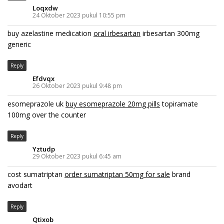
Loqxdw
24 Oktober 2023 pukul 10:55 pm
buy azelastine medication
oral irbesartan
irbesartan 300mg
generic
Reply
Efdvqx
26 Oktober 2023 pukul 9:48 pm
esomeprazole uk
buy esomeprazole 20mg pills
topiramate
100mg over the counter
Reply
Yztudp
29 Oktober 2023 pukul 6:45 am
cost sumatriptan
order sumatriptan 50mg for sale
brand
avodart
Reply
Qtixob