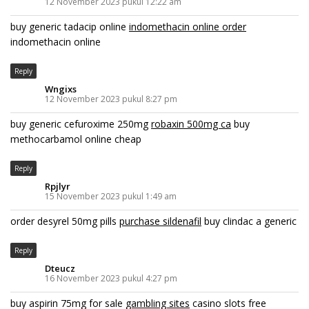
12 November 2023 pukul 12:22 am
buy generic tadacip online
indomethacin online order
indomethacin online
Reply
Wngixs
12 November 2023 pukul 8:27 pm
buy generic cefuroxime 250mg
robaxin 500mg ca
buy
methocarbamol online cheap
Reply
Rpjlyr
15 November 2023 pukul 1:49 am
order desyrel 50mg pills
purchase sildenafil
buy clindac a generic
Reply
Dteucz
16 November 2023 pukul 4:27 pm
buy aspirin 75mg for sale
gambling sites
casino slots free