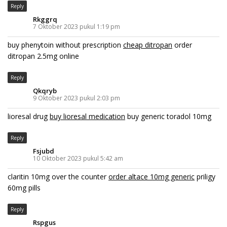
Reply
Rkggrq
7 Oktober 2023 pukul 1:19 pm
buy phenytoin without prescription
cheap ditropan
order
ditropan 2.5mg online
Reply
Qkqryb
9 Oktober 2023 pukul 2:03 pm
lioresal drug
buy lioresal medication
buy generic toradol 10mg
Reply
Fsjubd
10 Oktober 2023 pukul 5:42 am
claritin 10mg over the counter
order altace 10mg generic
priligy
60mg pills
Reply
Rspgus