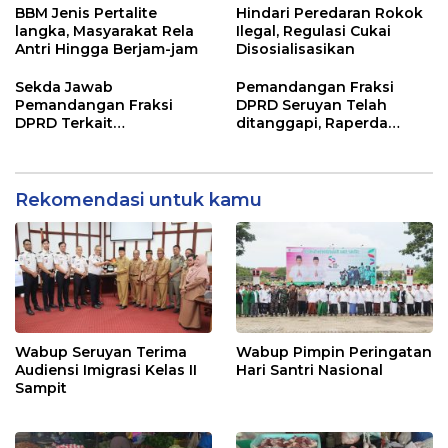
BBM Jenis Pertalite
Hindari Peredaran Rokok
langka, Masyarakat Rela
Ilegal, Regulasi Cukai
Antri Hingga Berjam-jam
Disosialisasikan
Sekda Jawab
Pemandangan Fraksi
Pemandangan Fraksi
DPRD Seruyan Telah
DPRD Terkait
ditanggapi, Raperda
Pertanggungjawaban
RPJMD Segera
Pelaksanaan APBD TA
Ditindaklanjuti
2024
Rekomendasi untuk kamu
Wabup Seruyan Terima
Wabup Pimpin Peringatan
Audiensi Imigrasi Kelas II
Hari Santri Nasional
Sampit