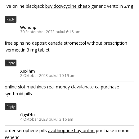
live online blackjack
buy doxycycline cheap
generic ventolin 2mg
Reply
Wohonp
30 September 2023 pukul 6:16 pm
free spins no deposit canada
stromectol without prescription
ivermectin 3 mg tablet
Reply
Xoxihm
2 Oktober 2023 pukul 10:19 am
online slot machines real money
clavulanate ca
purchase
synthroid pills
Reply
Ogsfdu
4 Oktober 2023 pukul 3:16 am
order serophene pills
azathioprine buy online
purchase imuran
generic