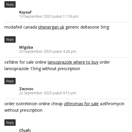
Reply
Ksyouf
19 September 2023 pukul 11:18 pm
modafinil canada
phenergan uk
generic deltasone 5mg
Reply
Mlgsba
20 September 2023 pukul 4:28 pm
cefdinir for sale online
lansoprazole where to buy
order
lansoprazole 15mg without prescription
Reply
Zwzvoc
22 September 2023 pukul 9:15 pm
order isotretinoin online cheap
zithromax for sale
azithromycin
without prescription
Reply
Cfuafc