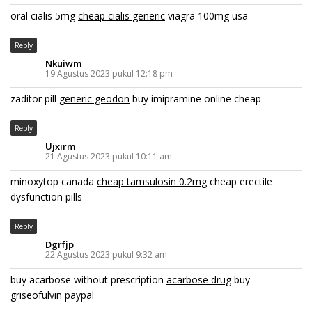
oral cialis 5mg
cheap cialis generic
viagra 100mg usa
Reply
Nkuiwm
19 Agustus 2023 pukul 12:18 pm
zaditor pill
generic geodon
buy imipramine online cheap
Reply
Ujxirm
21 Agustus 2023 pukul 10:11 am
minoxytop canada
cheap tamsulosin 0.2mg
cheap erectile
dysfunction pills
Reply
Dgrfjp
22 Agustus 2023 pukul 9:32 am
buy acarbose without prescription
acarbose drug
buy
griseofulvin paypal