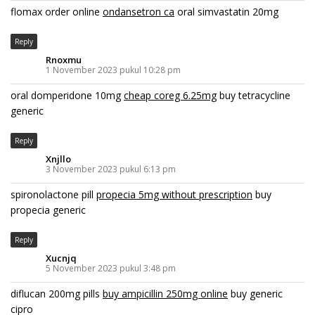
flomax order online
ondansetron ca
oral simvastatin 20mg
Reply
Rnoxmu
1 November 2023 pukul 10:28 pm
oral domperidone 10mg
cheap coreg 6.25mg
buy tetracycline
generic
Reply
Xnjllo
3 November 2023 pukul 6:13 pm
spironolactone pill
propecia 5mg without prescription
buy
propecia generic
Reply
Xucnjq
5 November 2023 pukul 3:48 pm
diflucan 200mg pills
buy ampicillin 250mg online
buy generic
cipro