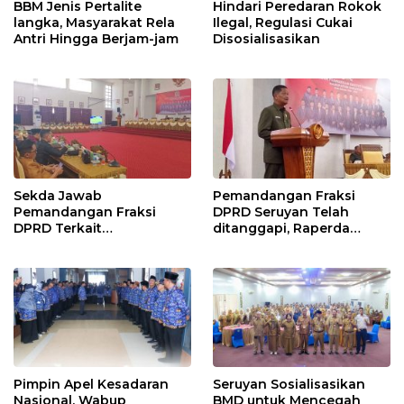
BBM Jenis Pertalite
Hindari Peredaran Rokok
langka, Masyarakat Rela
Ilegal, Regulasi Cukai
Antri Hingga Berjam-jam
Disosialisasikan
Sekda Jawab
Pemandangan Fraksi
Pemandangan Fraksi
DPRD Seruyan Telah
DPRD Terkait
ditanggapi, Raperda
Pertanggungjawaban
RPJMD Segera
Pelaksanaan APBD TA
Ditindaklanjuti
2024
Pimpin Apel Kesadaran
Seruyan Sosialisasikan
Nasional, Wabup
BMD untuk Mencegah