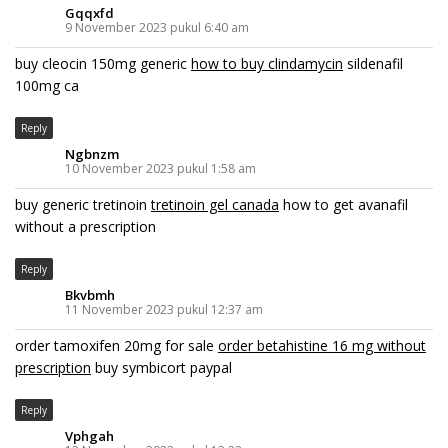
Gqqxfd
9 November 2023 pukul 6:40 am
buy cleocin 150mg generic
how to buy clindamycin
sildenafil
100mg ca
Reply
Ngbnzm
10 November 2023 pukul 1:58 am
buy generic tretinoin
tretinoin gel canada
how to get avanafil
without a prescription
Reply
Bkvbmh
11 November 2023 pukul 12:37 am
order tamoxifen 20mg for sale
order betahistine 16 mg without
prescription
buy symbicort paypal
Reply
Vphgah