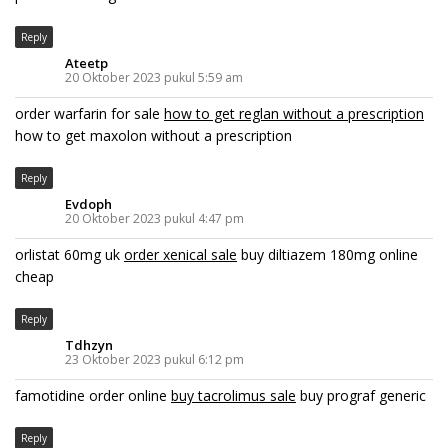
Reply
Ateetp
20 Oktober 2023 pukul 5:59 am
order warfarin for sale
how to get reglan without a prescription
how to get maxolon without a prescription
Reply
Evdoph
20 Oktober 2023 pukul 4:47 pm
orlistat 60mg uk
order xenical sale
buy diltiazem 180mg online
cheap
Reply
Tdhzyn
23 Oktober 2023 pukul 6:12 pm
famotidine order online
buy tacrolimus sale
buy prograf generic
Reply