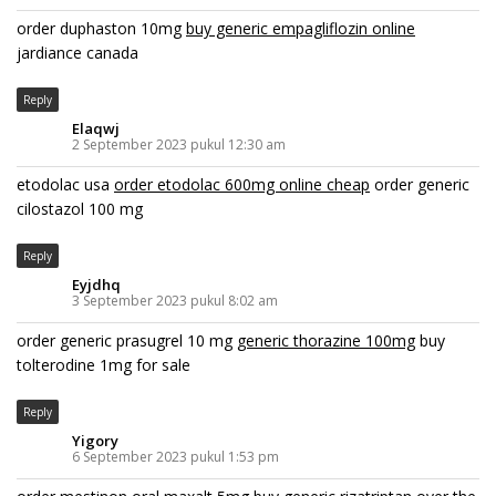
order duphaston 10mg
buy generic empagliflozin online
jardiance canada
Reply
Elaqwj
2 September 2023 pukul 12:30 am
etodolac usa
order etodolac 600mg online cheap
order generic
cilostazol 100 mg
Reply
Eyjdhq
3 September 2023 pukul 8:02 am
order generic prasugrel 10 mg
generic thorazine 100mg
buy
tolterodine 1mg for sale
Reply
Yigory
6 September 2023 pukul 1:53 pm