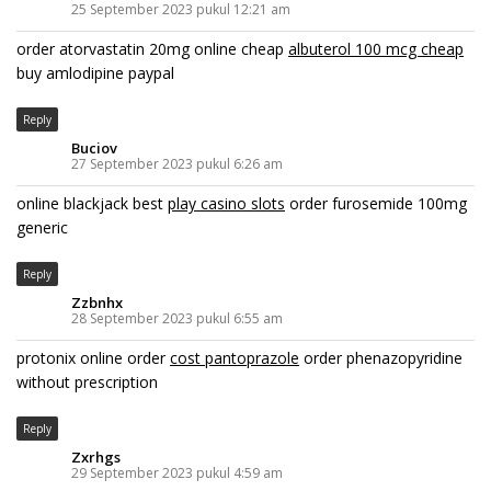
25 September 2023 pukul 12:21 am
order atorvastatin 20mg online cheap
albuterol 100 mcg cheap
buy amlodipine paypal
Reply
Buciov
27 September 2023 pukul 6:26 am
online blackjack best
play casino slots
order furosemide 100mg
generic
Reply
Zzbnhx
28 September 2023 pukul 6:55 am
protonix online order
cost pantoprazole
order phenazopyridine
without prescription
Reply
Zxrhgs
29 September 2023 pukul 4:59 am