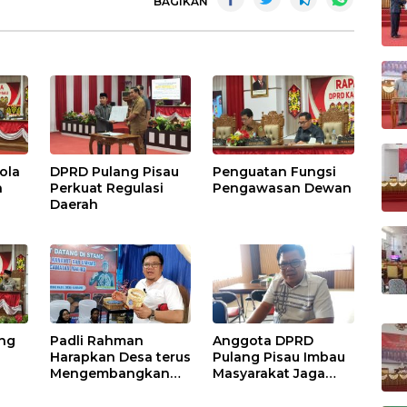
BAGIKAN
ola
DPRD Pulang Pisau
Penguatan Fungsi
h
Perkuat Regulasi
Pengawasan Dewan
Daerah
ang
Padli Rahman
Anggota DPRD
Harapkan Desa terus
Pulang Pisau Imbau
Mengembangkan
Masyarakat Jaga
Potensi Desa
Lingkungan dan
Lahan Hadapi El