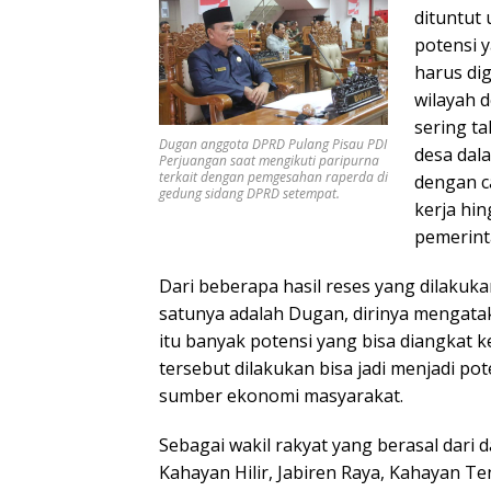
dituntut 
potensi y
harus dig
wilayah d
sering ta
Dugan anggota DPRD Pulang Pisau PDI
desa dala
Perjuangan saat mengikuti paripurna
terkait dengan pemgesahan raperda di
dengan c
gedung sidang DPRD setempat.
kerja hi
pemerint
Dari beberapa hasil reses yang dilakuk
satunya adalah Dugan, dirinya mengat
itu banyak potensi yang bisa diangkat k
tersebut dilakukan bisa jadi menjadi po
sumber ekonomi masyarakat.
Sebagai wakil rakyat yang berasal dari 
Kahayan Hilir, Jabiren Raya, Kahayan 