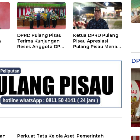
Nino Gozila
DPRD Pulang Pisau
Ketua DPRD Pulang
a
Terima Kunjungan
Pisau Apresiasi
Reses Anggota DPD
Pulang Pisau Menari
RI, Bahas Pemilu
II, Soroti Pentingnya
hingga Tata Ruang
Wadah Seni
DP
ian
Perkuat Tata Kelola Aset, Pemerintah