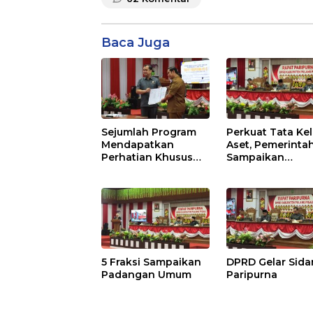
Baca Juga
Sejumlah Program
Perkuat Tata Kel
Mendapatkan
Aset, Pemerinta
Perhatian Khusus
Sampaikan
Untuk Penyesuaian
Pedoman Baru
Kebijakan
5 Fraksi Sampaikan
DPRD Gelar Sid
Padangan Umum
Paripurna