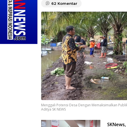
62
Komentar
Menggali Potensi Desa Dengan Memaksimalkan Publi
Aditya SK NEWS
SKNews,