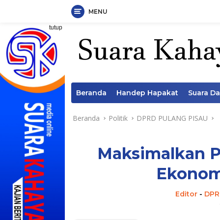
MENU
Langsung
tutup
ke
konten
Beranda
Handep Hapakat
Suara D
Beranda
Politik
DPRD PULANG PISAU
Maksimalkan P
Ekonom
Editor
-
DPR