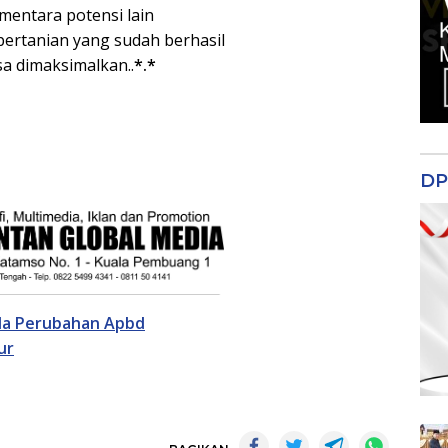
mentara potensi lain
pertanian yang sudah berhasil
a dimaksimalkan..
*.*
DP
rda Perubahan Apbd
ur