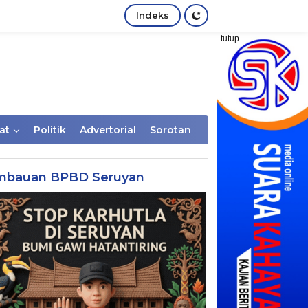
Indeks
tutup
at
Politik
Advertorial
Sorotan
mbauan BPBD Seruyan