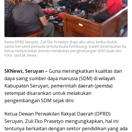
Ketua DPRD Seruyan, Zuli Eko Prasetyo (baju abu-abu), ketika duduk
santai bersama pemuda di Kota Kuala Pembuang. Dalam kesempatan itu,
Ketua menyarankan pemda melakukan pengembangan SDM sejak dini.
Foto: Said SK_News.
SKNews, Seruyan –
Guna meningkatkan kualitas dan
daya saing sumber daya manusia (SDM) di wilayah
Kabupaten Seruyan, pemerintah daerah (pemda)
setempat disarankan untuk melakukan
pengembangan SDM sejak dini.
Ketua Dewan Perwakilan Rakyat Daerah (DPRD)
Seruyan, Zuli Eko Prasetyo mengungkapkan, hal ini
tentunya berkaitan dengan sektor pendidikan yang ada