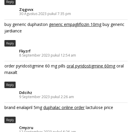
Reply
Zqgvvx
30 Agustus 2023 pukul 7:35 pm
buy generic duphaston
generic empagliflozin 10mg
buy generic
jardiance
Reply
Fkyzrf
8 September 2023 pukul 12:54 am
order pyridostigmine 60 mg pills
oral pyridostigmine 60mg
oral
maxalt
Reply
Ddcihz
9 September 2023 pukul 2:26 am
brand enalapril 5mg
duphalac online order
lactulose price
Reply
Cmyzru
12 September 2023 pukul 6:26 am