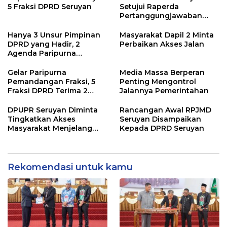
5 Fraksi DPRD Seruyan
Setujui Raperda
Pertanggungjawaban
Pelaksanaan APBD TA
2024
Hanya 3 Unsur Pimpinan
Masyarakat Dapil 2 Minta
DPRD yang Hadir, 2
Perbaikan Akses Jalan
Agenda Paripurna
Terpaksa di Tunda
Gelar Paripurna
Media Massa Berperan
Pemandangan Fraksi, 5
Penting Mengontrol
Fraksi DPRD Terima 2
Jalannya Pemerintahan
Buah Usulan Raperda
DPUPR Seruyan Diminta
Rancangan Awal RPJMD
Tingkatkan Akses
Seruyan Disampaikan
Masyarakat Menjelang
Kepada DPRD Seruyan
Lebaran
Rekomendasi untuk kamu