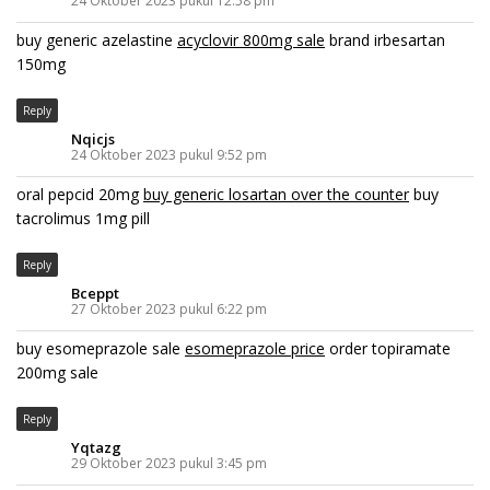
24 Oktober 2023 pukul 12:58 pm
buy generic azelastine
acyclovir 800mg sale
brand irbesartan
150mg
Reply
Nqicjs
24 Oktober 2023 pukul 9:52 pm
oral pepcid 20mg
buy generic losartan over the counter
buy
tacrolimus 1mg pill
Reply
Bceppt
27 Oktober 2023 pukul 6:22 pm
buy esomeprazole sale
esomeprazole price
order topiramate
200mg sale
Reply
Yqtazg
29 Oktober 2023 pukul 3:45 pm