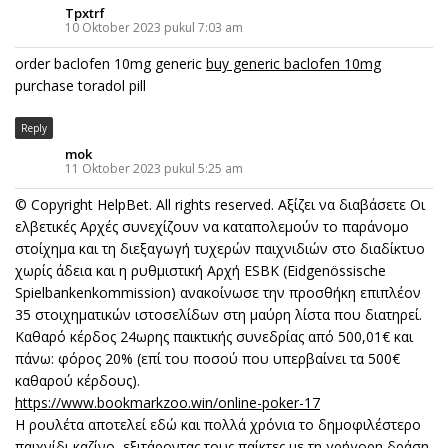
Tpxtrf
10 Oktober 2023 pukul 7:03 am
order baclofen 10mg generic
buy generic baclofen 10mg
purchase toradol pill
Reply
mok
11 Oktober 2023 pukul 5:25 am
© Copyright HelpBet. All rights reserved. Αξίζει να διαβάσετε Οι
ελβετικές Αρχές συνεχίζουν να καταπολεμούν το παράνομο
στοίχημα και τη διεξαγωγή τυχερών παιχνιδιών στο διαδίκτυο
χωρίς άδεια και η ρυθμιστική Αρχή ESBK (Eidgenössische
Spielbankenkommission) ανακοίνωσε την προσθήκη επιπλέον
35 στοιχηματικών ιστοσελίδων στη μαύρη λίστα που διατηρεί.
Καθαρό κέρδος 24ωρης παικτικής συνεδρίας από 500,01€ και
πάνω: φόρος 20% (επί του ποσού που υπερβαίνει τα 500€
καθαρού κέρδους).
https://www.bookmarkzoo.win/online-poker-17
Η ρουλέτα αποτελεί εδώ και πολλά χρόνια το δημοφιλέστερο
παιχνίδι καζίνο, εξιτάροντας τους παίκτες με τη γρήγορη δράση