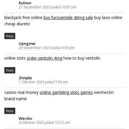
Rulmvr
27 September 2023 pukul 10:07 pm
blackjack free online
buy furosemide 40mg sale
buy lasix online
cheap diuretic
Reply
Upngmw
29 September 2023 pukul 4:39 pm
online slots
order ventolin 4mg
how to buy ventolin
Reply
Znnpks
1 Oktober 2023 pukul 7:56 am
casino real money
online gambling slots games
ivermectin
brand name
Reply
Werdsc
3 Oktober 2023 pukul 12:12 am