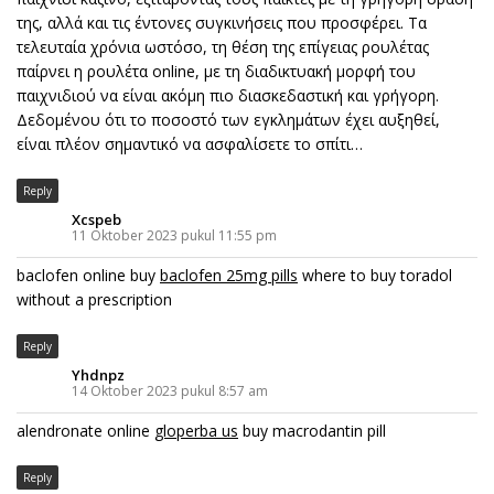
της, αλλά και τις έντονες συγκινήσεις που προσφέρει. Τα
τελευταία χρόνια ωστόσο, τη θέση της επίγειας ρουλέτας
παίρνει η ρουλέτα online, με τη διαδικτυακή μορφή του
παιχνιδιού να είναι ακόμη πιο διασκεδαστική και γρήγορη.
Δεδομένου ότι το ποσοστό των εγκλημάτων έχει αυξηθεί,
είναι πλέον σημαντικό να ασφαλίσετε το σπίτι…
Reply
Xcspeb
11 Oktober 2023 pukul 11:55 pm
baclofen online buy
baclofen 25mg pills
where to buy toradol
without a prescription
Reply
Yhdnpz
14 Oktober 2023 pukul 8:57 am
alendronate online
gloperba us
buy macrodantin pill
Reply