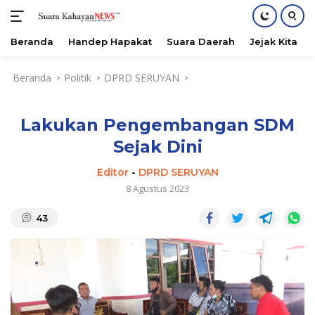
Beranda
Handep Hapakat
Suara Daerah
Jejak Kita
Langsung
Beranda
Politik
DPRD SERUYAN
ke
konten
Lakukan Pengembangan SDM
Sejak Dini
Editor
-
DPRD SERUYAN
8 Agustus 2023
43