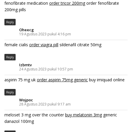
fenofibrate medication
order tricor 200mg
order fenofibrate
200mg pills
Reply
Oheecg
19 Agustus 2023 pukul 4:16 pm
female cialis
order viagra pill
sildenafil citrate 50mg
Reply
Izbmtv
24 Agustus 2023 pukul 10:57 pm
aspirin 75 mg uk
order aspirin 75mg generic
buy imiquad online
Reply
Wojpoc
28 Agustus 2023 pukul 9:17 am
meloset 3 mg over the counter
buy melatonin 3mg
generic
danazol 100mg