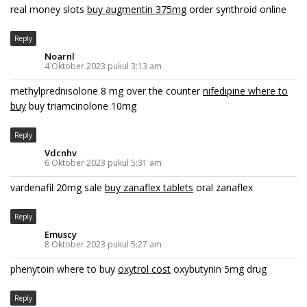
real money slots
buy augmentin 375mg
order synthroid online
Reply
Noarnl
4 Oktober 2023 pukul 3:13 am
methylprednisolone 8 mg over the counter
nifedipine where to
buy
buy triamcinolone 10mg
Reply
Vdcnhv
6 Oktober 2023 pukul 5:31 am
vardenafil 20mg sale
buy zanaflex tablets
oral zanaflex
Reply
Emuscy
8 Oktober 2023 pukul 5:27 am
phenytoin where to buy
oxytrol cost
oxybutynin 5mg drug
Reply