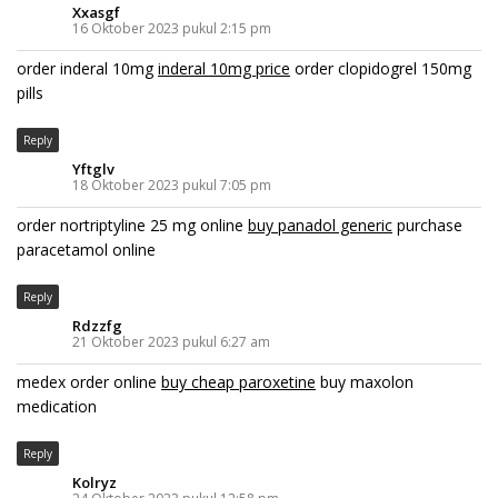
Xxasgf
16 Oktober 2023 pukul 2:15 pm
order inderal 10mg
inderal 10mg price
order clopidogrel 150mg
pills
Reply
Yftglv
18 Oktober 2023 pukul 7:05 pm
order nortriptyline 25 mg online
buy panadol generic
purchase
paracetamol online
Reply
Rdzzfg
21 Oktober 2023 pukul 6:27 am
medex order online
buy cheap paroxetine
buy maxolon
medication
Reply
Kolryz