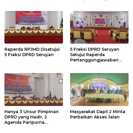
Raperda RPJMD Disetujui
5 Fraksi DPRD Seruyan
5 Fraksi DPRD Seruyan
Setujui Raperda
Pertanggungjawaban
Pelaksanaan APBD TA
2024
Hanya 3 Unsur Pimpinan
Masyarakat Dapil 2 Minta
DPRD yang Hadir, 2
Perbaikan Akses Jalan
Agenda Paripurna
Terpaksa di Tunda