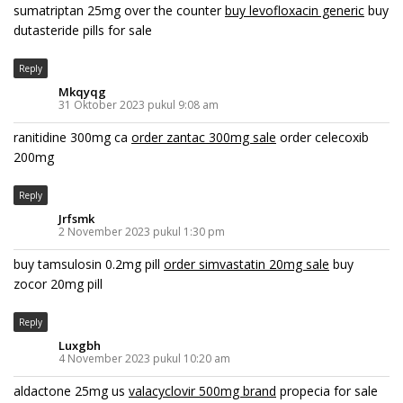
sumatriptan 25mg over the counter
buy levofloxacin generic
buy
dutasteride pills for sale
Reply
Mkqyqg
31 Oktober 2023 pukul 9:08 am
ranitidine 300mg ca
order zantac 300mg sale
order celecoxib
200mg
Reply
Jrfsmk
2 November 2023 pukul 1:30 pm
buy tamsulosin 0.2mg pill
order simvastatin 20mg sale
buy
zocor 20mg pill
Reply
Luxgbh
4 November 2023 pukul 10:20 am
aldactone 25mg us
valacyclovir 500mg brand
propecia for sale