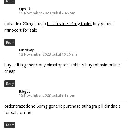
Reply
Qpyijk
11 November 2023 pukul 2:46 pm
nolvadex 20mg cheap
betahistine 16mg tablet
buy generic
rhinocort for sale
Reply
Hbdswp
13 November 2023 pukul 10:26 am
buy ceftin generic
buy bimatoprost tablets
buy robaxin online
cheap
Reply
Itbgvz
15 November 2023 pukul 3:13 pm
order trazodone 50mg generic
purchase suhagra pill
clindac a
for sale online
Reply