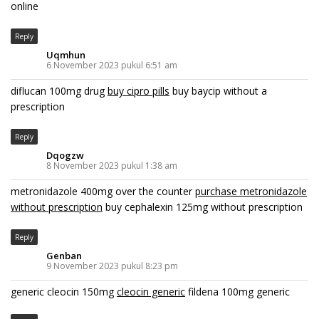
online
Reply
Uqmhun
6 November 2023 pukul 6:51 am
diflucan 100mg drug
buy cipro pills
buy baycip without a
prescription
Reply
Dqogzw
8 November 2023 pukul 1:38 am
metronidazole 400mg over the counter
purchase metronidazole
without prescription
buy cephalexin 125mg without prescription
Reply
Genban
9 November 2023 pukul 8:23 pm
generic cleocin 150mg
cleocin generic
fildena 100mg generic