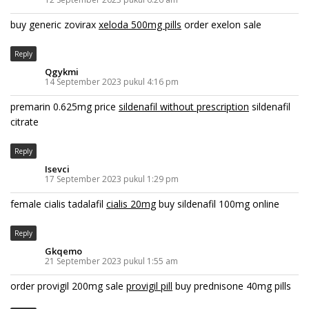
buy generic zovirax
xeloda 500mg pills
order exelon sale
Reply
Qgykmi
14 September 2023 pukul 4:16 pm
premarin 0.625mg price
sildenafil without prescription
sildenafil
citrate
Reply
Isevci
17 September 2023 pukul 1:29 pm
female cialis tadalafil
cialis 20mg
buy sildenafil 100mg online
Reply
Gkqemo
21 September 2023 pukul 1:55 am
order provigil 200mg sale
provigil pill
buy prednisone 40mg pills