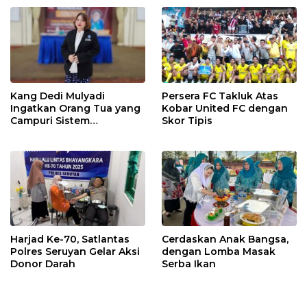
Kang Dedi Mulyadi
Persera FC Takluk Atas
Ingatkan Orang Tua yang
Kobar United FC dengan
Campuri Sistem
Skor Tipis
Pendidikan Sekolah:
Antara Hak, Batas, dan
Etika Hukum Pendidikan
Harjad Ke-70, Satlantas
Cerdaskan Anak Bangsa,
Polres Seruyan Gelar Aksi
dengan Lomba Masak
Donor Darah
Serba Ikan