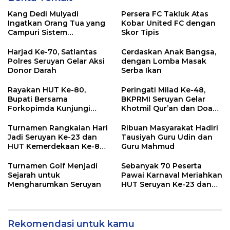
Kang Dedi Mulyadi
Persera FC Takluk Atas
Ingatkan Orang Tua yang
Kobar United FC dengan
Campuri Sistem
Skor Tipis
Pendidikan Sekolah:
Antara Hak, Batas, dan
Harjad Ke-70, Satlantas
Cerdaskan Anak Bangsa,
Etika Hukum Pendidikan
Polres Seruyan Gelar Aksi
dengan Lomba Masak
Donor Darah
Serba Ikan
Rayakan HUT Ke-80,
Peringati Milad Ke-48,
Bupati Bersama
BKPRMI Seruyan Gelar
Forkopimda Kunjungi
Khotmil Qur’an dan Doa
Markas POS TNI AL
Bersama untuk Bangsa
Turnamen Rangkaian Hari
Ribuan Masyarakat Hadiri
Jadi Seruyan Ke-23 dan
Tausiyah Guru Udin dan
HUT Kemerdekaan Ke-80
Guru Mahmud
RI Resmi Ditutup
Turnamen Golf Menjadi
Sebanyak 70 Peserta
Sejarah untuk
Pawai Karnaval Meriahkan
Mengharumkan Seruyan
HUT Seruyan Ke-23 dan
HUT RI ke-80
Rekomendasi untuk kamu