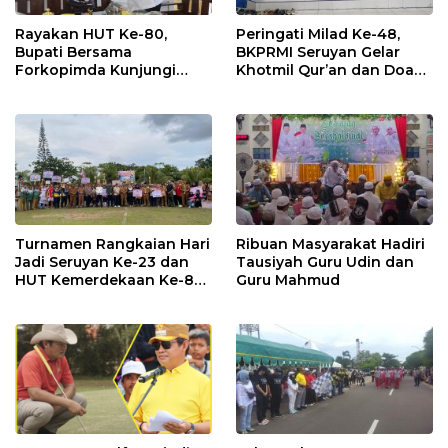
Rayakan HUT Ke-80,
Peringati Milad Ke-48,
Bupati Bersama
BKPRMI Seruyan Gelar
Forkopimda Kunjungi
Khotmil Qur’an dan Doa
Markas POS TNI AL
Bersama untuk Bangsa
Turnamen Rangkaian Hari
Ribuan Masyarakat Hadiri
Jadi Seruyan Ke-23 dan
Tausiyah Guru Udin dan
HUT Kemerdekaan Ke-80
Guru Mahmud
RI Resmi Ditutup