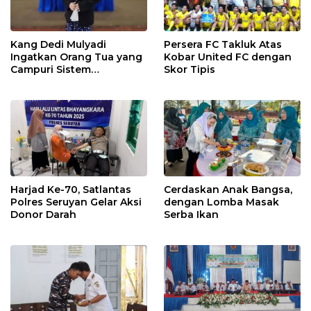
Kang Dedi Mulyadi
Persera FC Takluk Atas
Ingatkan Orang Tua yang
Kobar United FC dengan
Campuri Sistem
Skor Tipis
Pendidikan Sekolah:
Antara Hak, Batas, dan
Etika Hukum Pendidikan
Harjad Ke-70, Satlantas
Cerdaskan Anak Bangsa,
Polres Seruyan Gelar Aksi
dengan Lomba Masak
Donor Darah
Serba Ikan