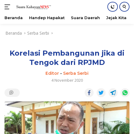
Beranda
Handep Hapakat
Suara Daerah
Jejak Kita
Langsung
Beranda
Serba Serbi
ke
konten
Korelasi Pembangunan jika di
Tengok dari RPJMD
Editor
-
Serba Serbi
4 November 2020