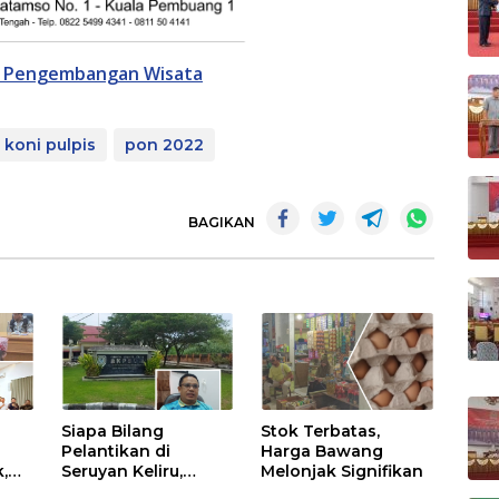
n Pengembangan Wisata
koni pulpis
pon 2022
BAGIKAN
Siapa Bilang
Stok Terbatas,
Pelantikan di
Harga Bawang
,
Seruyan Keliru,
Melonjak Signifikan
n
BKPSDM Seruyan: