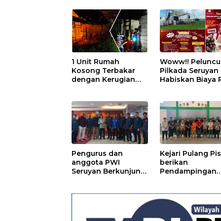
Kaji Tiru ke
Banyuwangi
1 Unit Rumah
Woww!! Peluncu
Kosong Terbakar
Pilkada Seruyan
dengan Kerugian
Habiskan Biaya 
sekitar Rp 60 Juta
500 Juta
Pengurus dan
Kejari Pulang Pi
anggota PWI
berikan
Seruyan Berkunjung
Pendampingan
ke PWI Pusat
kepada Masyara
Pertanian di
Kawasan Food
Estate