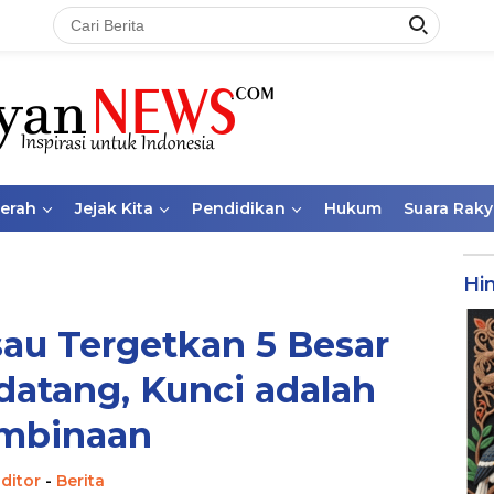
aerah
Jejak Kita
Pendidikan
Hukum
Suara Raky
Hi
au Tergetkan 5 Besar
atang, Kunci adalah
mbinaan
ditor
-
Berita