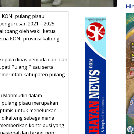
Hi
i KONI pulang pisau
epengurusan 2021 – 2025,
alitbang oleh wakil ketua
ua KONI provinsi kalteng,
h kepala dinas pemuda dan olah
upati Pulang Pisau serta
pemerintah kabupaten pulang
ni Mahmudin dalam
 pulang pisau merupakan
ptimis untuk menelurkan
ga dikalteng sebagaimana
a memberikan kontribusi yang
 nasional dan target pon