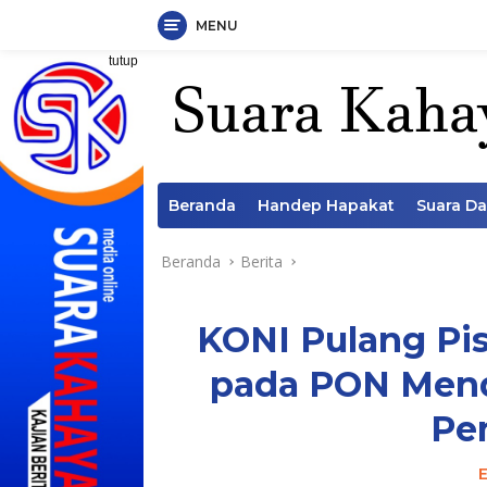
MENU
Langsung
tutup
ke
konten
Beranda
Handep Hapakat
Suara D
Beranda
Berita
KONI Pulang Pis
pada PON Mend
Pe
E