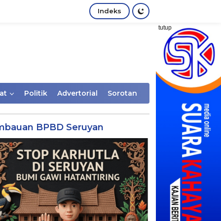
Indeks
tutup
at
Politik
Advertorial
Sorotan
mbauan BPBD Seruyan