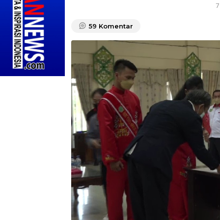
7
59
Komentar