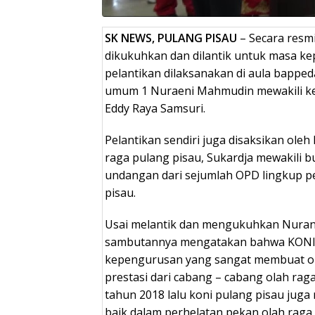
SK NEWS, PULANG PISAU
– Secara resm
dikukuhkan dan dilantik untuk masa k
pelantikan dilaksanakan di aula bapped
umum 1 Nuraeni Mahmudin mewakili ket
Eddy Raya Samsuri.
Pelantikan sendiri juga disaksikan ole
raga pulang pisau, Sukardja mewakili b
undangan dari sejumlah OPD lingkup 
pisau.
Usai melantik dan mengukuhkan Nura
sambutannya mengatakan bahwa KONI
kepengurusan yang sangat membuat o
prestasi dari cabang – cabang olah ra
tahun 2018 lalu koni pulang pisau jug
baik dalam perhelatan pekan olah raga