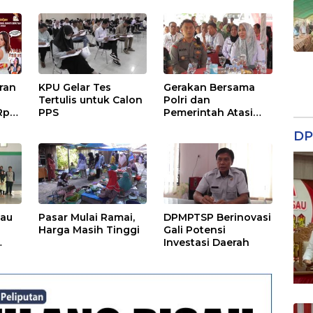
Semuanya Sudah
Sesuai!!!
ran
KPU Gelar Tes
Gerakan Bersama
Tertulis untuk Calon
Polri dan
Rp
PPS
Pemerintah Atasi
Stunting
DP
sau
Pasar Mulai Ramai,
DPMPTSP Berinovasi
Harga Masih Tinggi
Gali Potensi
Investasi Daerah
kat