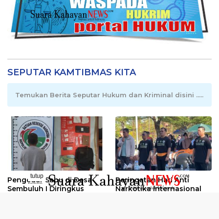
SEPUTAR KAMTIBMAS KITA
Temukan Berita Seputar Hukum dan Kriminal disini .....
tutup
Pengedar Sabu di Desa
Peringatan Hari Anti
..........
Sembuluh I Diringkus
Narkotika Internasional
2026