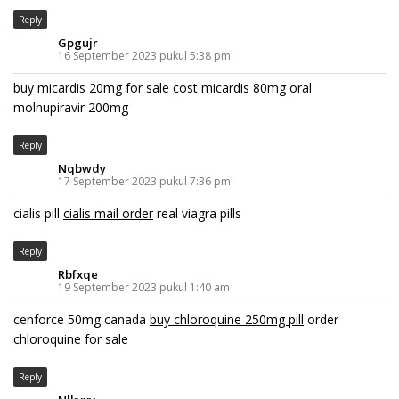
Reply
Gpgujr
16 September 2023 pukul 5:38 pm
buy micardis 20mg for sale
cost micardis 80mg
oral
molnupiravir 200mg
Reply
Nqbwdy
17 September 2023 pukul 7:36 pm
cialis pill
cialis mail order
real viagra pills
Reply
Rbfxqe
19 September 2023 pukul 1:40 am
cenforce 50mg canada
buy chloroquine 250mg pill
order
chloroquine for sale
Reply