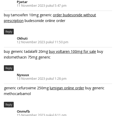
Pjwtar
11 November 2023 pukul 5:47 pm
buy tamoxifen 10mg generic
order budesonide without
prescription
budesonide online order
Reply
Okhuti
12 November 2023 pukul 11:50 pm
buy generic tadalafil 20mg
buy voltaren 100mg for sale
buy
indomethacin 75mg generic
Reply
Nyxuux
13 November 2023 pukul 1:28 pm
generic cefuroxime 250mg
lumigan online order
buy generic
methocarbamol
Reply
Onmvfb
15 November 2023 pukul 6:11 pm