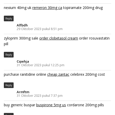
nexium 40mg uk
remeron 30mg ca
topiramate 200mg drug
Reply
Alfbdh
29 Oktober 2023 pukul 8:51 pm
zyloprim 300mg sale
order clobetasol cream
order rosuvastatin
pill
Reply
Cqwhja
31 Oktober 2023 pukul 12:25 pm
purchase ranitidine online
cheap zantac
celebrex 200mg cost
Reply
Armftm
31 Oktober 2023 pukul 7:37 pm
buy generic buspar
buspirone 5mg us
cordarone 200mg pills