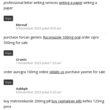
professional letter writing services
writing a paper
writing a
paper
Reply
Mxrnaf
6 November 2023 pukul 9:50 am
purchase forcan generic
fluconazole 100mg oral
order cipro
500mg for sale
Reply
Uraetz
7 November 2023 pukul 1:20 am
order aurogra 100mg online
sildalis us
purchase yasmin for sale
Reply
Axbhph
8 November 2023 pukul 5:20 am
buy metronidazole 200mg pill
buy cephalexin pills
keflex 125mg
price