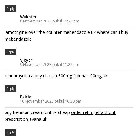
Reply
Wukptm
8 November 2023 pukul 11:30 pm
lamotrigine over the counter
mebendazole uk
where can i buy
mebendazole
Reply
Vjbycr
9 November 2023 pukul 11:27 pm
clindamycin ca
buy cleocin 300mg
fildena 100mg uk
Reply
Bzlrlo
10 November 2023 pukul 10:20 pm
buy tretinoin cream online cheap
order retin gel without
prescription
avana uk
Reply