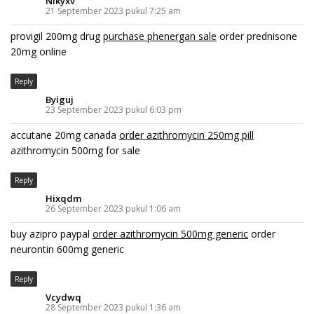
Nlkyxv
21 September 2023 pukul 7:25 am
provigil 200mg drug
purchase phenergan sale
order prednisone
20mg online
Reply
Byiguj
23 September 2023 pukul 6:03 pm
accutane 20mg canada
order azithromycin 250mg pill
azithromycin 500mg for sale
Reply
Hixqdm
26 September 2023 pukul 1:06 am
buy azipro paypal
order azithromycin 500mg generic
order
neurontin 600mg generic
Reply
Vcydwq
28 September 2023 pukul 1:36 am