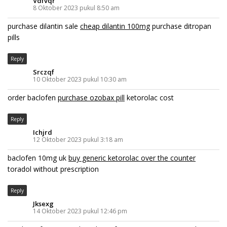
Vdfvqr
8 Oktober 2023 pukul 8:50 am
purchase dilantin sale
cheap dilantin 100mg
purchase ditropan
pills
Reply
Srczqf
10 Oktober 2023 pukul 10:30 am
order baclofen
purchase ozobax pill
ketorolac cost
Reply
Ichjrd
12 Oktober 2023 pukul 3:18 am
baclofen 10mg uk
buy generic ketorolac over the counter
toradol without prescription
Reply
Jksexg
14 Oktober 2023 pukul 12:46 pm