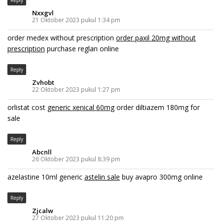
Reply
Nxxgvl
21 Oktober 2023 pukul 1:34 pm
order medex without prescription
order paxil 20mg without
prescription
purchase reglan online
Reply
Zvhobt
22 Oktober 2023 pukul 1:27 pm
orlistat cost
generic xenical 60mg
order diltiazem 180mg for
sale
Reply
Abcnll
26 Oktober 2023 pukul 8:39 pm
azelastine 10ml generic
astelin sale
buy avapro 300mg online
Reply
Zjcalw
27 Oktober 2023 pukul 11:20 pm