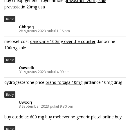
buy cheap generic dipyridamole
pravastatin 20mg sale
pravastatin 20mg usa
Reply
Gbhqoq
28 Agustus 2023 pukul 1:36 pm
meloset cost
danocrine 100mg over the counter
danocrine
100mg sale
Reply
Ouwcdk
31 Agustus 2023 pukul 4:00 am
dydrogesterone price
brand forxiga 10mg
jardiance 10mg drug
Reply
Uwxorj
3 September 2023 pukul 9:30 pm
buy etodolac 600 mg
buy mebeverine generic
pletal online buy
Reply