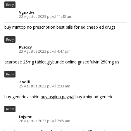
Reply
Vgnxdw
22 Agustus 2023 pukul 11:48 am
buy mintop no prescription
best pills for ed
cheap ed drugs
Reply
Kvsqcy
23 Agustus 2023 pukul 4:47 pm
acarbose 25mg tablet
glyburide online
griseofulvin 250mg us
Reply
Zodlfi
25 Agustus 2023 pukul 2:33 am
buy generic aspirin
buy aspirin paypal
buy imiquad generic
Reply
Lxjymc
28 Agustus 2023 pukul 7:05 am