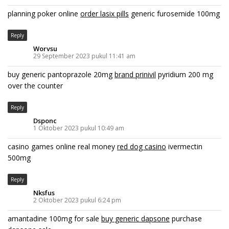
planning poker online
order lasix pills
generic furosemide 100mg
Reply
Worvsu
29 September 2023 pukul 11:41 am
buy generic pantoprazole 20mg
brand prinivil
pyridium 200 mg
over the counter
Reply
Dsponc
1 Oktober 2023 pukul 10:49 am
casino games online real money
red dog casino
ivermectin
500mg
Reply
Nksfus
2 Oktober 2023 pukul 6:24 pm
amantadine 100mg for sale
buy generic dapsone
purchase