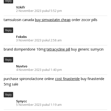
Reply
Vzkifr
2 November 2023 pukul 5:52 pm
tamsulosin canada
buy simvastatin cheap
order zocor pills
Reply
Fokxbs
3 November 2023 pukul 2:58 am
brand domperidone 10mg
tetracycline pill
buy generic sumycin
Reply
Nuvtvo
4 November 2023 pukul 1:40 pm
purchase spironolactone online
cost finasteride
buy finasteride
5mg sale
Reply
Synycc
5 November 2023 pukul 1:19 am