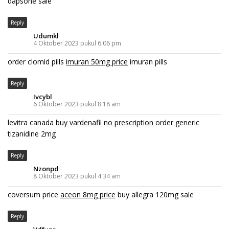
dapsone sale
Reply
Udumkl
4 Oktober 2023 pukul 6:06 pm
order clomid pills
imuran 50mg price
imuran pills
Reply
Ivcybl
6 Oktober 2023 pukul 8:18 am
levitra canada
buy vardenafil no prescription
order generic
tizanidine 2mg
Reply
Nzonpd
8 Oktober 2023 pukul 4:34 am
coversum price
aceon 8mg price
buy allegra 120mg sale
Reply