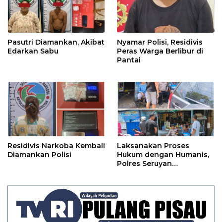
Pasutri Diamankan, Akibat
Nyamar Polisi, Residivis
Edarkan Sabu
Peras Warga Berlibur di
Pantai
Residivis Narkoba Kembali
Laksanakan Proses
Diamankan Polisi
Hukum dengan Humanis,
Polres Seruyan
Selamatkan Anak di
Bawah Umur Dari Amukan
Massa