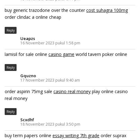
buy generic trazodone over the counter
cost suhagra 100mg
order clindac a online cheap
Reply
Ueapzs
16 November 2023 pukul 1:58 pm
lamisil for sale online
casino game
world tavern poker online
Reply
Gquzno
17 November 2023 pukul 9:40 am
order aspirin 75mg sale
casino real money
play online casino
real money
Reply
Scxdhf
18 November 2023 pukul 3:50 pm
buy term papers online
essay writing 7th grade
order suprax