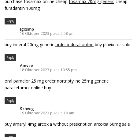
purchase fosamax online cheap
fosamax 70mg generic
cheap
furadantin 100mg
Reply
Jgxsmp
16 Oktober 2023 pukul 5:58 pm
buy inderal 20mg generic
order inderal online
buy plavix for sale
Reply
Ainvce
18 Oktober 2023 pukul 10:55 pm
oral pamelor 25 mg
order nortriptyline 25mg generic
paracetamol online buy
Reply
Szhvcg
19 Oktober 2023 pukul 5:18 am
buy amaryl 4mg
arcoxia without prescription
arcoxia 60mg sale