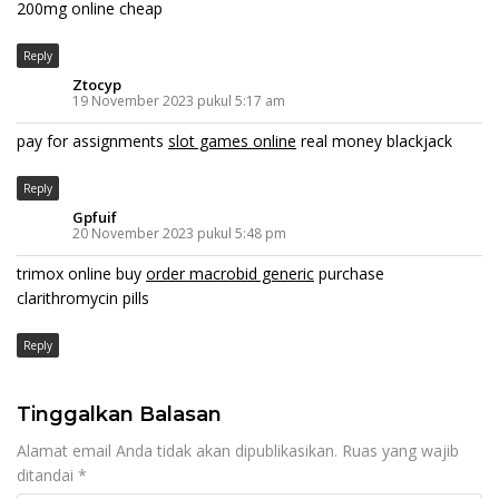
200mg online cheap
Reply
Ztocyp
19 November 2023 pukul 5:17 am
pay for assignments
slot games online
real money blackjack
Reply
Gpfuif
20 November 2023 pukul 5:48 pm
trimox online buy
order macrobid generic
purchase
clarithromycin pills
Reply
Tinggalkan Balasan
Alamat email Anda tidak akan dipublikasikan.
Ruas yang wajib
ditandai
*