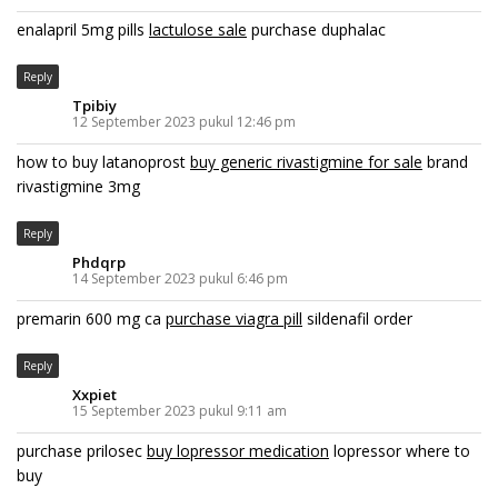
enalapril 5mg pills
lactulose sale
purchase duphalac
Reply
Tpibiy
12 September 2023 pukul 12:46 pm
how to buy latanoprost
buy generic rivastigmine for sale
brand
rivastigmine 3mg
Reply
Phdqrp
14 September 2023 pukul 6:46 pm
premarin 600 mg ca
purchase viagra pill
sildenafil order
Reply
Xxpiet
15 September 2023 pukul 9:11 am
purchase prilosec
buy lopressor medication
lopressor where to
buy