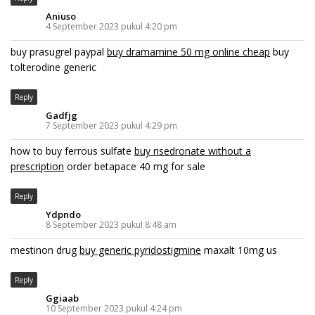
Aniuso
4 September 2023 pukul 4:20 pm
buy prasugrel paypal
buy dramamine 50 mg online cheap
buy
tolterodine generic
Reply
Gadfjg
7 September 2023 pukul 4:29 pm
how to buy ferrous sulfate
buy risedronate without a
prescription
order betapace 40 mg for sale
Reply
Ydpndo
8 September 2023 pukul 8:48 am
mestinon drug
buy generic pyridostigmine
maxalt 10mg us
Reply
Ggiaab
10 September 2023 pukul 4:24 pm