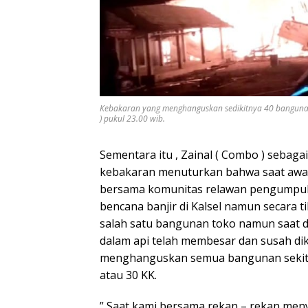
Kebakaran yang menghanguskan sedikitnya 40 bangunan
) pukul 23.00 wib.
Sementara itu , Zainal ( Combo ) sebagai
kebakaran menuturkan bahwa saat awal 
bersama komunitas relawan pengumpu
bencana banjir di Kalsel namun secara tib
salah satu bangunan toko namun saat 
dalam api telah membesar dan susah di
menghanguskan semua bangunan sekitar
atau 30 KK.
” Saat kami bersama rekan – rekan men