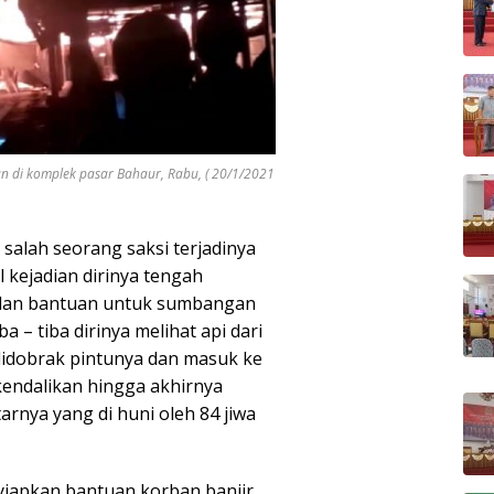
 di komplek pasar Bahaur, Rabu, ( 20/1/2021
 salah seorang saksi terjadinya
kejadian dirinya tengah
lan bantuan untuk sumbangan
a – tiba dirinya melihat api dari
didobrak pintunya dan masuk ke
kendalikan hingga akhirnya
nya yang di huni oleh 84 jiwa
yiapkan bantuan korban banjir