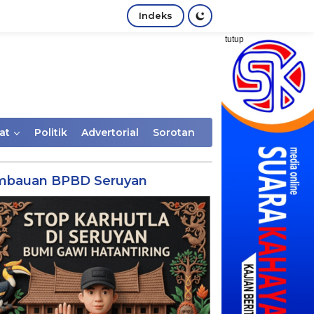
Indeks
tutup
at
Politik
Advertorial
Sorotan
mbauan BPBD Seruyan