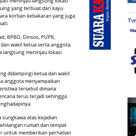
pati meninjau langsung lokasi
uing yang terbuat dari kayu
ara korban kebakaran yang juga
Tv
ati.
it, BPBD, Dinsos, PUPR,
dan wakil ketua serta anggota,
a langsung meninjau lokasi
ng didampingi ketua dan wakil
apa anggota menyampaikan
eristiwa tersebut dimana
encana terus terjadi sehingga
enghadapinya.
a sungkawa atas kejadian
kehilangan rumah dan tempat
dir untuk memberikan perhatian