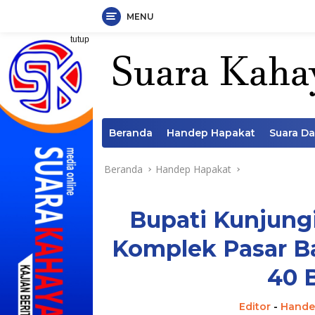
MENU
Langsung
tutup
ke
konten
Beranda
Handep Hapakat
Suara D
Beranda
Handep Hapakat
Bupati Kunjungi
Komplek Pasar B
40 
Editor
-
Hande