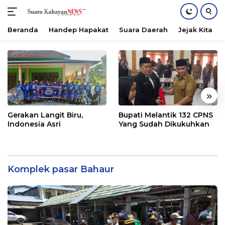
Beranda
Handep Hapakat
Suara Daerah
Jejak Kita
Langsung
ke
konten
«
»
Gerakan Langit Biru,
Bupati Melantik 132 CPNS
Indonesia Asri
Yang Sudah Dikukuhkan
Komplek pasar Bahaur