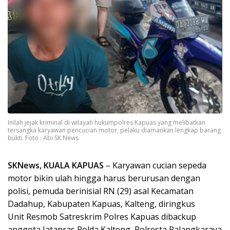
Inilah jejak kriminal di wilayah hukumpolres Kapuas yang melibatkan
tersangka karyawan pencucian motor, pelaku diamankan lengkap barang
bukti. Foto : Abi SK News
SKNews, KUALA KAPUAS
– Karyawan cucian sepeda
motor bikin ulah hingga harus berurusan dengan
polisi, pemuda berinisial RN (29) asal Kecamatan
Dadahup, Kabupaten Kapuas, Kalteng, diringkus
Unit Resmob Satreskrim Polres Kapuas dibackup
anggota Jatanras Polda Kalteng, Polresta Palangkaraya