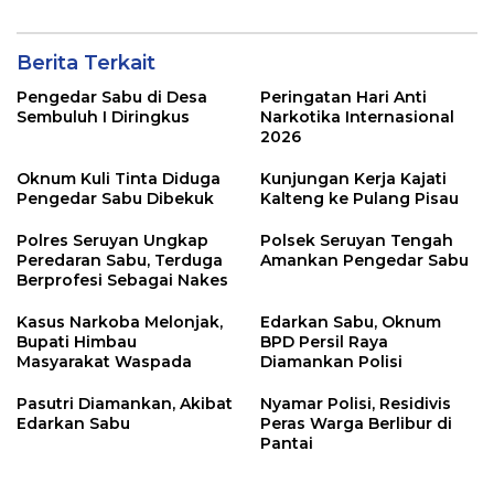
Berita Terkait
Pengedar Sabu di Desa
Peringatan Hari Anti
Sembuluh I Diringkus
Narkotika Internasional
2026
Oknum Kuli Tinta Diduga
Kunjungan Kerja Kajati
Pengedar Sabu Dibekuk
Kalteng ke Pulang Pisau
Polres Seruyan Ungkap
Polsek Seruyan Tengah
Peredaran Sabu, Terduga
Amankan Pengedar Sabu
Berprofesi Sebagai Nakes
Kasus Narkoba Melonjak,
Edarkan Sabu, Oknum
Bupati Himbau
BPD Persil Raya
Masyarakat Waspada
Diamankan Polisi
Pasutri Diamankan, Akibat
Nyamar Polisi, Residivis
Edarkan Sabu
Peras Warga Berlibur di
Pantai