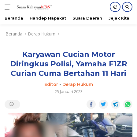
Beranda
Handep Hapakat
Suara Daerah
Jejak Kita
Langsung
Beranda
Derap Hukum
ke
konten
Karyawan Cucian Motor
Diringkus Polisi, Yamaha F1ZR
Curian Cuma Bertahan 11 Hari
Editor
-
Derap Hukum
25 Januari 2023