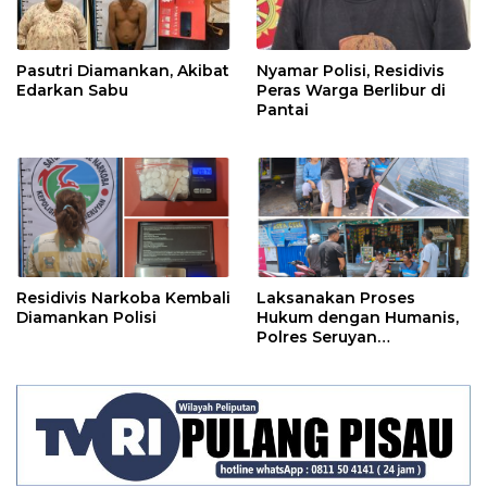
Pasutri Diamankan, Akibat
Nyamar Polisi, Residivis
Edarkan Sabu
Peras Warga Berlibur di
Pantai
Residivis Narkoba Kembali
Laksanakan Proses
Diamankan Polisi
Hukum dengan Humanis,
Polres Seruyan
Selamatkan Anak di
Bawah Umur Dari Amukan
Massa