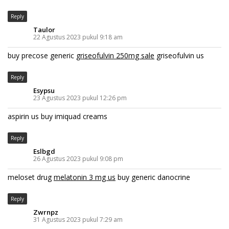
Reply
Taulor
22 Agustus 2023 pukul 9:18 am
buy precose generic
griseofulvin 250mg sale
griseofulvin us
Reply
Esypsu
23 Agustus 2023 pukul 12:26 pm
aspirin us
buy imiquad creams
Reply
Eslbgd
26 Agustus 2023 pukul 9:08 pm
meloset drug
melatonin 3 mg us
buy generic danocrine
Reply
Zwrnpz
31 Agustus 2023 pukul 7:29 am