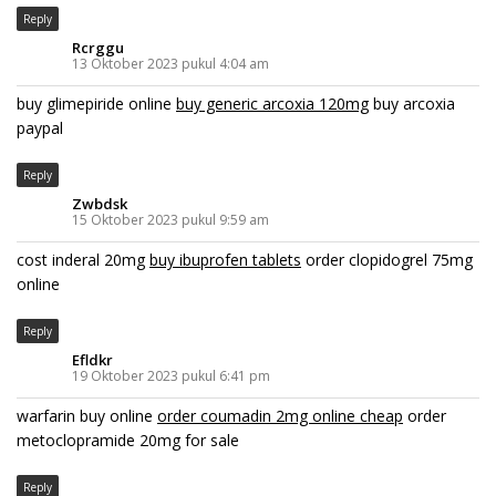
Reply
Rcrggu
13 Oktober 2023 pukul 4:04 am
buy glimepiride online
buy generic arcoxia 120mg
buy arcoxia
paypal
Reply
Zwbdsk
15 Oktober 2023 pukul 9:59 am
cost inderal 20mg
buy ibuprofen tablets
order clopidogrel 75mg
online
Reply
Efldkr
19 Oktober 2023 pukul 6:41 pm
warfarin buy online
order coumadin 2mg online cheap
order
metoclopramide 20mg for sale
Reply