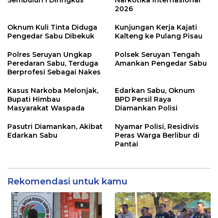
Sembuluh I Diringkus
Narkotika Internasional
2026
Oknum Kuli Tinta Diduga
Kunjungan Kerja Kajati
Pengedar Sabu Dibekuk
Kalteng ke Pulang Pisau
Polres Seruyan Ungkap
Polsek Seruyan Tengah
Peredaran Sabu, Terduga
Amankan Pengedar Sabu
Berprofesi Sebagai Nakes
Kasus Narkoba Melonjak,
Edarkan Sabu, Oknum
Bupati Himbau
BPD Persil Raya
Masyarakat Waspada
Diamankan Polisi
Pasutri Diamankan, Akibat
Nyamar Polisi, Residivis
Edarkan Sabu
Peras Warga Berlibur di
Pantai
Rekomendasi untuk kamu