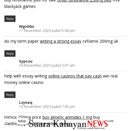
blackjack games
Reply
Wgnhbv
17 November 2023 pukul 5:44 pm
do my term paper
writing a strong essay
cefixime 200mg uk
Reply
Sypcou
18 November 2023 pukul 3:07 am
help with essay writing
online casinos that pay cash
win real
money online casino
Reply
Lzyneq
19 November 2023 pukul 7:05 pm
trimox 250mg price
buy generic arimidex 1 mg
buy
tutup
clarithromycin 500mg online cheap
..........