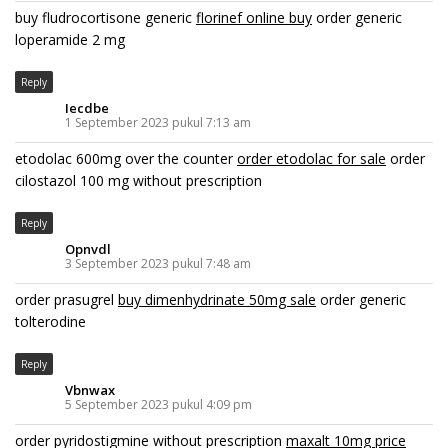
buy fludrocortisone generic
florinef online buy
order generic
loperamide 2 mg
Reply
Iecdbe
1 September 2023 pukul 7:13 am
etodolac 600mg over the counter
order etodolac for sale
order
cilostazol 100 mg without prescription
Reply
Opnvdl
3 September 2023 pukul 7:48 am
order prasugrel
buy dimenhydrinate 50mg sale
order generic
tolterodine
Reply
Vbnwax
5 September 2023 pukul 4:09 pm
order pyridostigmine without prescription
maxalt 10mg price