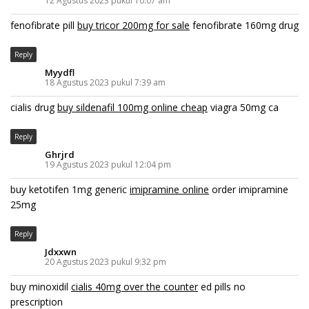
12 Agustus 2023 pukul 10:07 am
fenofibrate pill
buy tricor 200mg for sale
fenofibrate 160mg drug
Reply
Myydfl
18 Agustus 2023 pukul 7:39 am
cialis drug
buy sildenafil 100mg online cheap
viagra 50mg ca
Reply
Ghrjrd
19 Agustus 2023 pukul 12:04 pm
buy ketotifen 1mg generic
imipramine online
order imipramine
25mg
Reply
Jdxxwn
20 Agustus 2023 pukul 9:32 pm
buy minoxidil
cialis 40mg over the counter
ed pills no
prescription