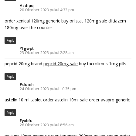
Acdipq
20 Oktober 2023 pukul 4:33 pm
order xenical 120mg generic
buy orlistat 120mg sale
diltiazem
180mg over the counter
Reply
Yfgwpt
23 Oktober 2023 pukul 2:28 am
pepcid 20mg brand
pepcid 20mg sale
buy tacrolimus 1mg pills
Reply
Pdqieh
24 Oktober 2023 pukul 10:35 pm
astelin 10 ml tablet
order astelin 10ml sale
order avapro generic
Reply
Fyxbfu
26 Oktober 2023 pukul 8:56 am
nexium 40mg generic
order topamax 200mg online cheap
order