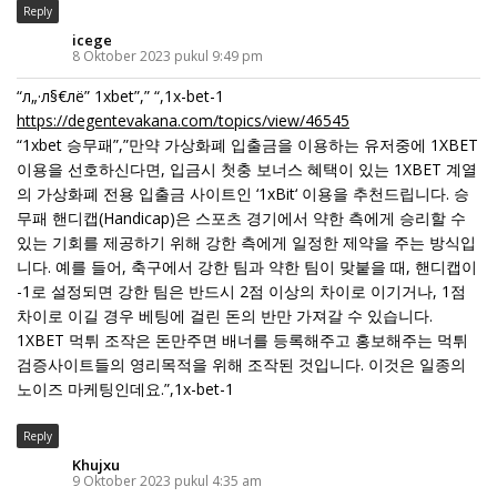
Reply
icege
8 Oktober 2023 pukul 9:49 pm
“л„·л§€лё” 1xbet”,” “,1x-bet-1
https://degentevakana.com/topics/view/46545
“1xbet 승무패”,”만약 가상화폐 입출금을 이용하는 유저중에 1XBET
이용을 선호하신다면, 입금시 첫충 보너스 혜택이 있는 1XBET 계열
의 가상화폐 전용 입출금 사이트인 ‘1xBit‘ 이용을 추천드립니다. 승
무패 핸디캡(Handicap)은 스포츠 경기에서 약한 측에게 승리할 수
있는 기회를 제공하기 위해 강한 측에게 일정한 제약을 주는 방식입
니다. 예를 들어, 축구에서 강한 팀과 약한 팀이 맞붙을 때, 핸디캡이
-1로 설정되면 강한 팀은 반드시 2점 이상의 차이로 이기거나, 1점
차이로 이길 경우 베팅에 걸린 돈의 반만 가져갈 수 있습니다.
1XBET 먹튀 조작은 돈만주면 배너를 등록해주고 홍보해주는 먹튀
검증사이트들의 영리목적을 위해 조작된 것입니다. 이것은 일종의
노이즈 마케팅인데요.”,1x-bet-1
Reply
Khujxu
9 Oktober 2023 pukul 4:35 am