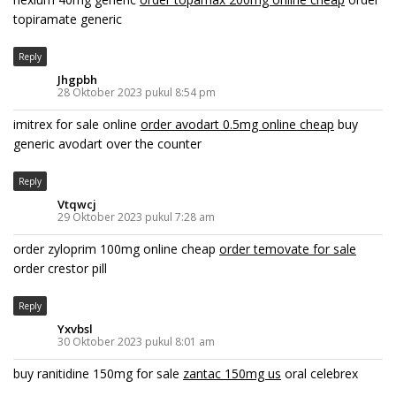
topiramate generic
Reply
Jhgpbh
28 Oktober 2023 pukul 8:54 pm
imitrex for sale online
order avodart 0.5mg online cheap
buy
generic avodart over the counter
Reply
Vtqwcj
29 Oktober 2023 pukul 7:28 am
order zyloprim 100mg online cheap
order temovate for sale
order crestor pill
Reply
Yxvbsl
30 Oktober 2023 pukul 8:01 am
buy ranitidine 150mg for sale
zantac 150mg us
oral celebrex