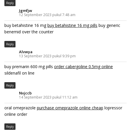
Reply
Jgmfjw
12 September 2023 pukul 7:48 am
buy betahistine 16 mg
buy betahistine 16 mg pills
buy generic
benemid over the counter
Reply
Alvwya
13 September 2023 pukul 9:39 pm
buy premarin 600 mg pills
order cabergoline 0.5mg online
sildenafil on line
Reply
Nvjccb
14 September 2023 pukul 11:12 am
oral omeprazole
purchase omeprazole online cheap
lopressor
online order
Reply