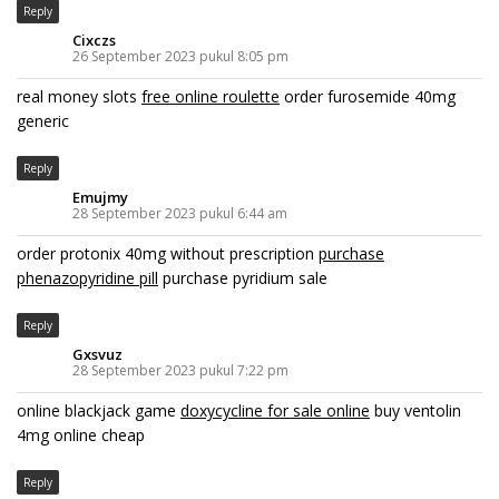
Reply
Cixczs
26 September 2023 pukul 8:05 pm
real money slots
free online roulette
order furosemide 40mg
generic
Reply
Emujmy
28 September 2023 pukul 6:44 am
order protonix 40mg without prescription
purchase
phenazopyridine pill
purchase pyridium sale
Reply
Gxsvuz
28 September 2023 pukul 7:22 pm
online blackjack game
doxycycline for sale online
buy ventolin
4mg online cheap
Reply