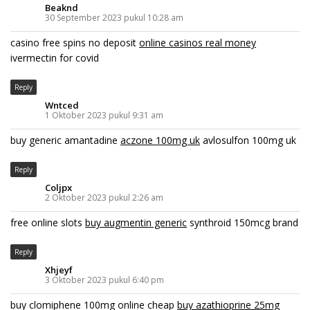
Beaknd
30 September 2023 pukul 10:28 am
casino free spins no deposit
online casinos real money
ivermectin for covid
Reply
Wntced
1 Oktober 2023 pukul 9:31 am
buy generic amantadine
aczone 100mg uk
avlosulfon 100mg uk
Reply
Coljpx
2 Oktober 2023 pukul 2:26 am
free online slots
buy augmentin generic
synthroid 150mcg brand
Reply
Xhjeyf
3 Oktober 2023 pukul 6:40 pm
buy clomiphene 100mg online cheap
buy azathioprine 25mg