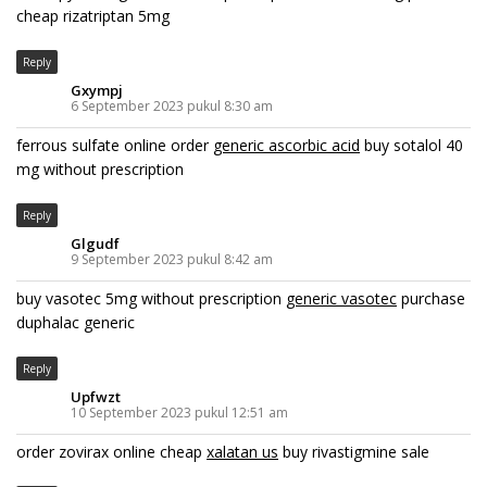
cheap rizatriptan 5mg
Reply
Gxympj
6 September 2023 pukul 8:30 am
ferrous sulfate online order
generic ascorbic acid
buy sotalol 40
mg without prescription
Reply
Glgudf
9 September 2023 pukul 8:42 am
buy vasotec 5mg without prescription
generic vasotec
purchase
duphalac generic
Reply
Upfwzt
10 September 2023 pukul 12:51 am
order zovirax online cheap
xalatan us
buy rivastigmine sale