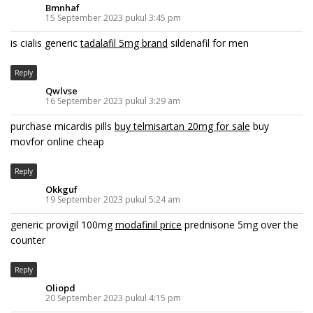
Bmnhaf
15 September 2023 pukul 3:45 pm
is cialis generic
tadalafil 5mg brand
sildenafil for men
Reply
Qwlvse
16 September 2023 pukul 3:29 am
purchase micardis pills
buy telmisartan 20mg for sale
buy
movfor online cheap
Reply
Okkguf
19 September 2023 pukul 5:24 am
generic provigil 100mg
modafinil price
prednisone 5mg over the
counter
Reply
Oliopd
20 September 2023 pukul 4:15 pm