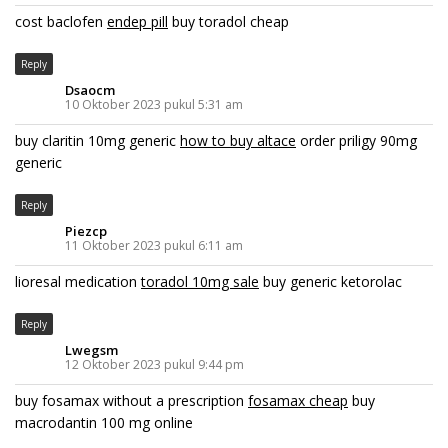
cost baclofen
endep pill
buy toradol cheap
Reply
Dsaocm
10 Oktober 2023 pukul 5:31 am
buy claritin 10mg generic
how to buy altace
order priligy 90mg
generic
Reply
Piezcp
11 Oktober 2023 pukul 6:11 am
lioresal medication
toradol 10mg sale
buy generic ketorolac
Reply
Lwegsm
12 Oktober 2023 pukul 9:44 pm
buy fosamax without a prescription
fosamax cheap
buy
macrodantin 100 mg online