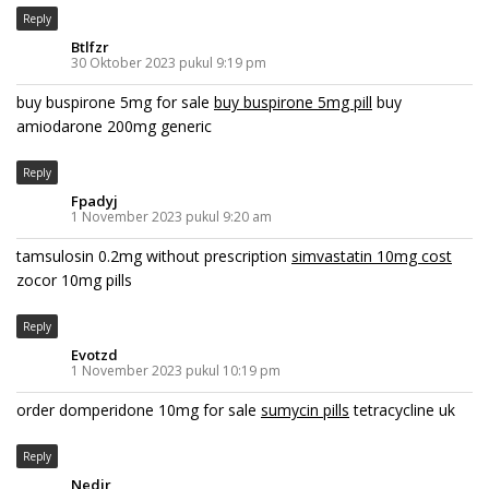
Reply
Btlfzr
30 Oktober 2023 pukul 9:19 pm
buy buspirone 5mg for sale
buy buspirone 5mg pill
buy
amiodarone 200mg generic
Reply
Fpadyj
1 November 2023 pukul 9:20 am
tamsulosin 0.2mg without prescription
simvastatin 10mg cost
zocor 10mg pills
Reply
Evotzd
1 November 2023 pukul 10:19 pm
order domperidone 10mg for sale
sumycin pills
tetracycline uk
Reply
Nedir