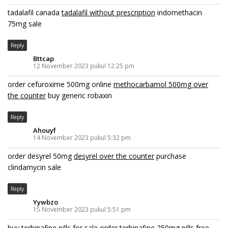
tadalafil canada
tadalafil without prescription
indomethacin
75mg sale
Reply
Bttcap
12 November 2023 pukul 12:25 pm
order cefuroxime 500mg online
methocarbamol 500mg over
the counter
buy generic robaxin
Reply
Ahouyf
14 November 2023 pukul 5:32 pm
order desyrel 50mg
desyrel over the counter
purchase
clindamycin sale
Reply
Yywbzo
15 November 2023 pukul 5:51 pm
buy terbinafine pills for sale
order terbinafine 250mg pills
free