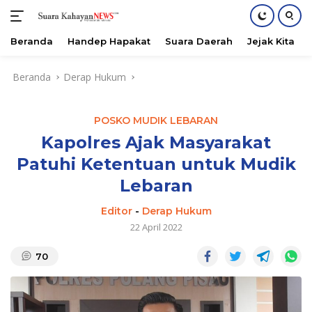
Beranda
Handep Hapakat
Suara Daerah
Jejak Kita
Langsung
Beranda
Derap Hukum
ke
konten
POSKO MUDIK LEBARAN
Kapolres Ajak Masyarakat
Patuhi Ketentuan untuk Mudik
Lebaran
Editor
-
Derap Hukum
22 April 2022
70