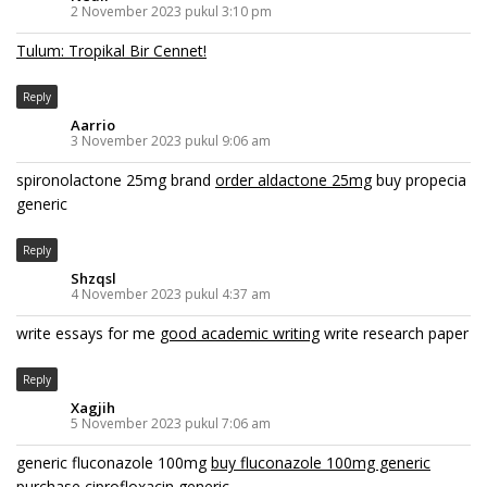
2 November 2023 pukul 3:10 pm
Tulum: Tropikal Bir Cennet!
Reply
Aarrio
3 November 2023 pukul 9:06 am
spironolactone 25mg brand
order aldactone 25mg
buy propecia
generic
Reply
Shzqsl
4 November 2023 pukul 4:37 am
write essays for me
good academic writing
write research paper
Reply
Xagjih
5 November 2023 pukul 7:06 am
generic fluconazole 100mg
buy fluconazole 100mg generic
purchase ciprofloxacin generic