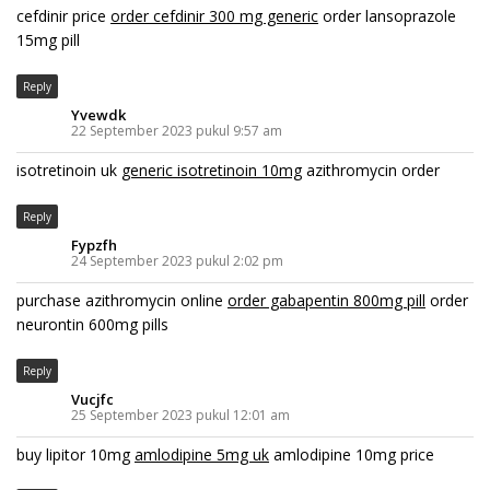
cefdinir price
order cefdinir 300 mg generic
order lansoprazole
15mg pill
Reply
Yvewdk
22 September 2023 pukul 9:57 am
isotretinoin uk
generic isotretinoin 10mg
azithromycin order
Reply
Fypzfh
24 September 2023 pukul 2:02 pm
purchase azithromycin online
order gabapentin 800mg pill
order
neurontin 600mg pills
Reply
Vucjfc
25 September 2023 pukul 12:01 am
buy lipitor 10mg
amlodipine 5mg uk
amlodipine 10mg price