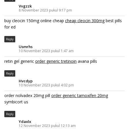
Vvgzzk
8 November 2023 pukul 9:17 pm
buy cleocin 150mg online cheap
cheap cleocin 300mg
best pills
for ed
Reply
Usmrhs
10 November 2023 pukul 1:47 am
retin gel generic
order generic tretinoin
avana pills
Reply
Hvcdyp
10 November 2023 pukul 4:02 pm
order nolvadex 20mg pill
order generic tamoxifen 20mg
symbicort us
Reply
Ydaxlx
12 November 2023 pukul 12:13 am