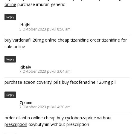
online
purchase imuran generic
Reply
Pfujbl
5 Oktober 2023 pukul 8:50 am
buy vardenafil 20mg online cheap
tizanidine order
tizanidine for
sale online
Reply
Rjbaiv
7 Oktober 2023 pukul 3:04 am
purchase aceon
coversyl pills
buy fexofenadine 120mg pill
Reply
Zjzaxc
7 Oktober 2023 pukul 4:20 am
order dilantin online cheap
buy cyclobenzaprine without
prescription
oxybutynin without prescription