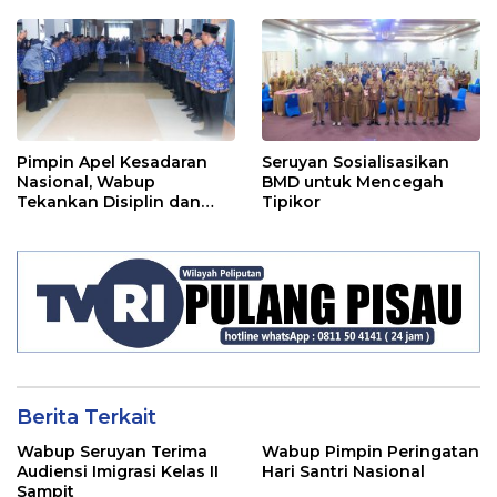
Pelaksanaan APBD TA
Ditindaklanjuti
2024
Pimpin Apel Kesadaran
Seruyan Sosialisasikan
Nasional, Wabup
BMD untuk Mencegah
Tekankan Disiplin dan
Tipikor
Tanggung Jawab Kepada
Para ASN
Berita Terkait
Wabup Seruyan Terima
Wabup Pimpin Peringatan
Audiensi Imigrasi Kelas II
Hari Santri Nasional
Sampit