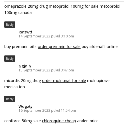
omeprazole 20mg drug
metoprolol 100mg for sale
metoprolol
100mg canada
Reply
Rmzwtf
14 September 2023 pukul 3:10 pm
buy premarin pills
order premarin for sale
buy sildenafil online
Reply
Ggjnlh
15 September 2023 pukul 3:47 pm
micardis 20mg drug
order molnunat for sale
molnupiravir
medication
Reply
Wqgxty
16 September 2023 pukul 11:54 pm
cenforce 50mg sale
chloroquine cheap
aralen price