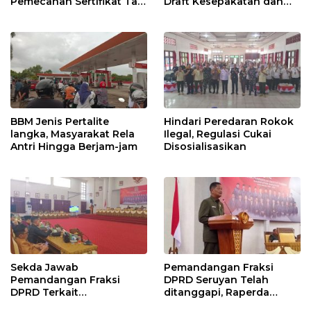
Pemecahan Sertifikat Tak
Draft Kesepakatan dan
Kunjung Selesai
Perjanjian Bersama
BBM Jenis Pertalite
Hindari Peredaran Rokok
langka, Masyarakat Rela
Ilegal, Regulasi Cukai
Antri Hingga Berjam-jam
Disosialisasikan
Sekda Jawab
Pemandangan Fraksi
Pemandangan Fraksi
DPRD Seruyan Telah
DPRD Terkait
ditanggapi, Raperda
Pertanggungjawaban
RPJMD Segera