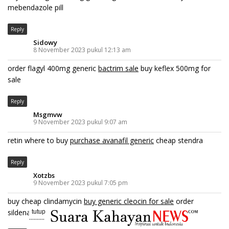
mebendazole pill
Reply
Sidowy
8 November 2023 pukul 12:13 am
order flagyl 400mg generic
bactrim sale
buy keflex 500mg for
sale
Reply
Msgmvw
9 November 2023 pukul 9:07 am
retin where to buy
purchase avanafil generic
cheap stendra
Reply
Xotzbs
9 November 2023 pukul 7:05 pm
buy cheap clindamycin
buy generic cleocin for sale
order
sildenafil
tutup
..........