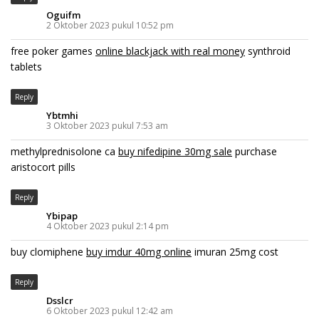
Oguifm
2 Oktober 2023 pukul 10:52 pm
free poker games
online blackjack with real money
synthroid
tablets
Reply
Ybtmhi
3 Oktober 2023 pukul 7:53 am
methylprednisolone ca
buy nifedipine 30mg sale
purchase
aristocort pills
Reply
Ybipap
4 Oktober 2023 pukul 2:14 pm
buy clomiphene
buy imdur 40mg online
imuran 25mg cost
Reply
Dsslcr
6 Oktober 2023 pukul 12:42 am