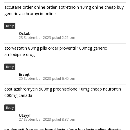
accutane order online
order isotretinoin 10mg online cheap
buy
generic azithromycin online
Reply
Qckubr
23 September 2023 pukul 2:21 pm
atorvastatin 80mg pills
order proventil 100mcg generic
amlodipine drug
Reply
Ercejt
25 September 2023 pukul 6:45 pm
cost azithromycin 500mg
prednisolone 10mg cheap
neurontin
600mg canada
Reply
Utzyyh
27 September 2023 pukul 8:37 pm
no deposit free spins
brand lasix 40mg
buy lasix online diuretic