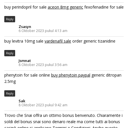
buy perindopril for sale
aceon 8mg generic
fexofenadine for sale
Reply
Zsasyn
6 Oktober 2023 pukul 4:13 am
buy levitra 10mg sale
vardenafil sale
order generic tizanidine
Reply
Jsmnat
8 Oktober 2023 pukul 3:56 am
phenytoin for sale online
buy phenytoin paypal
generic ditropan
2.5mg
Reply
Sak
8 Oktober 2023 pukul 9:42 am
Trovo che Snai offra un ottimo bonus benvenuto. Chiaramente i
soldi del bonus snai sono denaro reale ma come tutti ai bonus
casinò online si applicano Termini e Condizioni. Anche questo