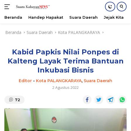
Beranda
Handep Hapakat
Suara Daerah
Jejak Kita
Langsung
Beranda
Suara Daerah
Kota PALANGKARAYA
ke
konten
Kabid Papkis Nilai Ponpes di
Kalteng Layak Terima Bantuan
Inkubasi Bisnis
Editor
-
Kota PALANGKARAYA
,
Suara Daerah
2 Agustus 2022
72