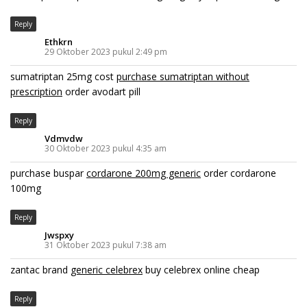
Reply
Ethkrn
29 Oktober 2023 pukul 2:49 pm
sumatriptan 25mg cost
purchase sumatriptan without
prescription
order avodart pill
Reply
Vdmvdw
30 Oktober 2023 pukul 4:35 am
purchase buspar
cordarone 200mg generic
order cordarone
100mg
Reply
Jwspxy
31 Oktober 2023 pukul 7:38 am
zantac brand
generic celebrex
buy celebrex online cheap
Reply