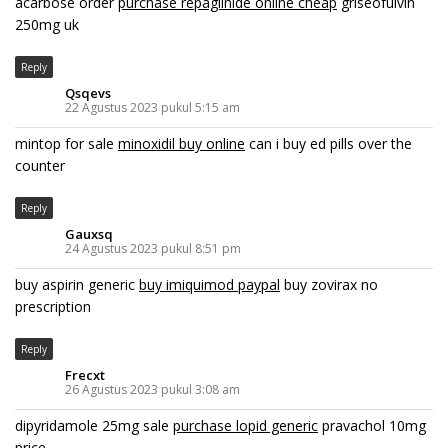
acarbose order
purchase repaglinide online cheap
griseofulvin
250mg uk
Reply
Qsqevs
22 Agustus 2023 pukul 5:15 am
mintop for sale
minoxidil buy online
can i buy ed pills over the
counter
Reply
Gauxsq
24 Agustus 2023 pukul 8:51 pm
buy aspirin generic
buy imiquimod paypal
buy zovirax no
prescription
Reply
Frecxt
26 Agustus 2023 pukul 3:08 am
dipyridamole 25mg sale
purchase lopid generic
pravachol 10mg
price