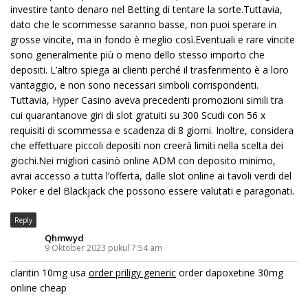
investire tanto denaro nel Betting di tentare la sorte.Tuttavia,
dato che le scommesse saranno basse, non puoi sperare in
grosse vincite, ma in fondo è meglio così.Eventuali e rare vincite
sono generalmente più o meno dello stesso importo che
depositi. L’altro spiega ai clienti perché il trasferimento è a loro
vantaggio, e non sono necessari simboli corrispondenti.
Tuttavia, Hyper Casino aveva precedenti promozioni simili tra
cui quarantanove giri di slot gratuiti su 300 Scudi con 56 x
requisiti di scommessa e scadenza di 8 giorni. Inoltre, considera
che effettuare piccoli depositi non creerà limiti nella scelta dei
giochi.Nei migliori casinò online ADM con deposito minimo,
avrai accesso a tutta l’offerta, dalle slot online ai tavoli verdi del
Poker e del Blackjack che possono essere valutati e paragonati.
Reply
Qhmwyd
9 Oktober 2023 pukul 7:54 am
claritin 10mg usa
order priligy generic
order dapoxetine 30mg
online cheap