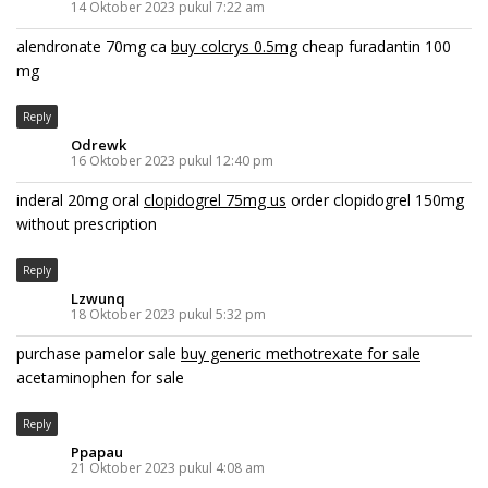
14 Oktober 2023 pukul 7:22 am
alendronate 70mg ca
buy colcrys 0.5mg
cheap furadantin 100
mg
Reply
Odrewk
16 Oktober 2023 pukul 12:40 pm
inderal 20mg oral
clopidogrel 75mg us
order clopidogrel 150mg
without prescription
Reply
Lzwunq
18 Oktober 2023 pukul 5:32 pm
purchase pamelor sale
buy generic methotrexate for sale
acetaminophen for sale
Reply
Ppapau
21 Oktober 2023 pukul 4:08 am