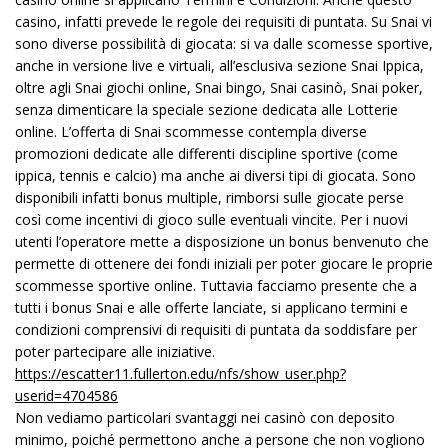
casino, infatti prevede le regole dei requisiti di puntata. Su Snai vi
sono diverse possibilità di giocata: si va dalle scomesse sportive,
anche in versione live e virtuali, all’esclusiva sezione Snai Ippica,
oltre agli Snai giochi online, Snai bingo, Snai casinò, Snai poker,
senza dimenticare la speciale sezione dedicata alle Lotterie
online. L’offerta di Snai scommesse contempla diverse
promozioni dedicate alle differenti discipline sportive (come
ippica, tennis e calcio) ma anche ai diversi tipi di giocata. Sono
disponibili infatti bonus multiple, rimborsi sulle giocate perse
così come incentivi di gioco sulle eventuali vincite. Per i nuovi
utenti l’operatore mette a disposizione un bonus benvenuto che
permette di ottenere dei fondi iniziali per poter giocare le proprie
scommesse sportive online. Tuttavia facciamo presente che a
tutti i bonus Snai e alle offerte lanciate, si applicano termini e
condizioni comprensivi di requisiti di puntata da soddisfare per
poter partecipare alle iniziative.
https://escatter11.fullerton.edu/nfs/show_user.php?
userid=4704586
Non vediamo particolari svantaggi nei casinò con deposito
minimo, poiché permettono anche a persone che non vogliono