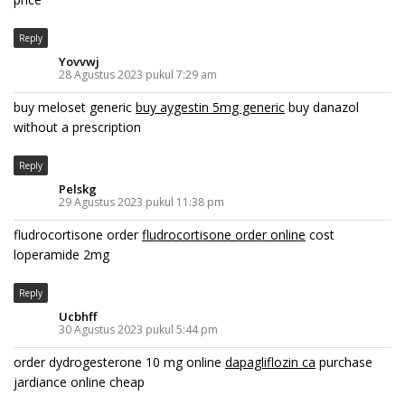
Reply
Yovvwj
28 Agustus 2023 pukul 7:29 am
buy meloset generic
buy aygestin 5mg generic
buy danazol
without a prescription
Reply
Pelskg
29 Agustus 2023 pukul 11:38 pm
fludrocortisone order
fludrocortisone order online
cost
loperamide 2mg
Reply
Ucbhff
30 Agustus 2023 pukul 5:44 pm
order dydrogesterone 10 mg online
dapagliflozin ca
purchase
jardiance online cheap