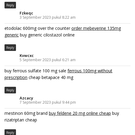
Reply
Fzkeqc
3 September 2023 pukul 8:22 am
etodolac 600mg over the counter
order mebeverine 135mg
generic
buy generic cilostazol online
Reply
Kvwcxc
5 September 2023 pukul 6:21 am
buy ferrous sulfate 100 mg sale
ferrous 100mg without
prescription
cheap betapace 40 mg
Reply
Azcacy
7 September 2023 pukul 9:44 pm
mestinon 60mg brand
buy feldene 20 mg online cheap
buy
rizatriptan cheap
Reply