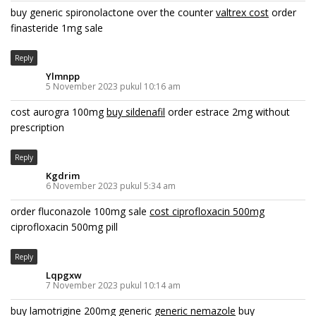
buy generic spironolactone over the counter
valtrex cost
order
finasteride 1mg sale
Reply
Ylmnpp
5 November 2023 pukul 10:16 am
cost aurogra 100mg
buy sildenafil
order estrace 2mg without
prescription
Reply
Kgdrim
6 November 2023 pukul 5:34 am
order fluconazole 100mg sale
cost ciprofloxacin 500mg
ciprofloxacin 500mg pill
Reply
Lqpgxw
7 November 2023 pukul 10:14 am
buy lamotrigine 200mg generic
generic nemazole
buy