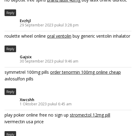
Reply
Evzhjl
29 September 2023 pukul 3:28 pm
roulette wheel online
oral ventolin
buy generic ventolin inhalator
Reply
Gajsix
30 September 2023 pukul 9:46 am
symmetrel 100mg pills
order tenormin 100mg online cheap
avlosulfon pills
Reply
Xwcshh
1 Oktober 2023 pukul 6:45 am
play poker online free no sign up
stromectol 12mg pill
ivermectin usa price
Reply