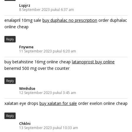
Lspjrz
8 September 2023 pukul 6:37 am
enalapril 10mg sale
buy duphalac no prescription
order duphalac
online cheap
Reply
Fnywne
11 September 2023 pukul 6:20 am
buy betahistine 16mg online cheap
latanoprost buy online
benemid 500 mg over the counter
Reply
Wmhdse
12 September 2023 pukul 3:45 am
xalatan eye drops
buy xalatan for sale
order exelon online cheap
Reply
Chklni
13 September 2023 pukul 10:33 am