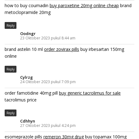
how to buy coumadin
buy paroxetine 20mg online cheap
brand
metoclopramide 20mg
Reply
Oodngr
23 Oktober 2023 pukul 8:44 am
brand astelin 10 ml
order zovirax pills
buy irbesartan 150mg
online
Reply
Cylrzg
24 Oktober 2023 pukul 7:09 pm
order famotidine 40mg pill
buy generic tacrolimus for sale
tacrolimus price
Reply
Cdhhyn
27 Oktober 2023 pukul 4:24 pm
esomeprazole pills
remeron 30mg drug
buy topamax 100mg