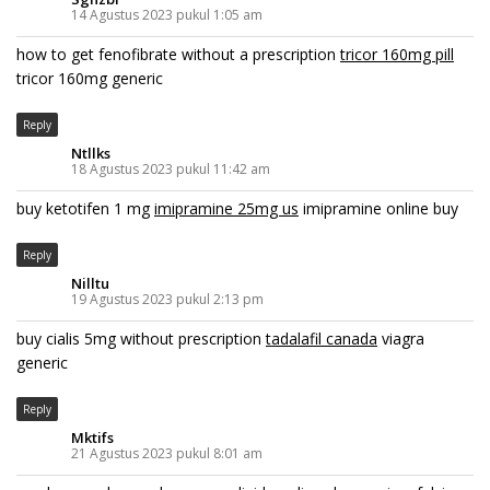
14 Agustus 2023 pukul 1:05 am
how to get fenofibrate without a prescription
tricor 160mg pill
tricor 160mg generic
Reply
Ntllks
18 Agustus 2023 pukul 11:42 am
buy ketotifen 1 mg
imipramine 25mg us
imipramine online buy
Reply
Nilltu
19 Agustus 2023 pukul 2:13 pm
buy cialis 5mg without prescription
tadalafil canada
viagra
generic
Reply
Mktifs
21 Agustus 2023 pukul 8:01 am