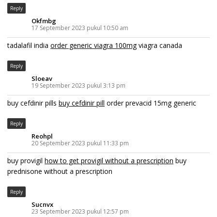
Reply
Okfmbg
17 September 2023 pukul 10:50 am
tadalafil india
order generic viagra 100mg
viagra canada
Reply
Sloeav
19 September 2023 pukul 3:13 pm
buy cefdinir pills
buy cefdinir pill
order prevacid 15mg generic
Reply
Reohpl
20 September 2023 pukul 11:33 pm
buy provigil
how to get provigil without a prescription
buy
prednisone without a prescription
Reply
Sucnvx
23 September 2023 pukul 12:57 pm