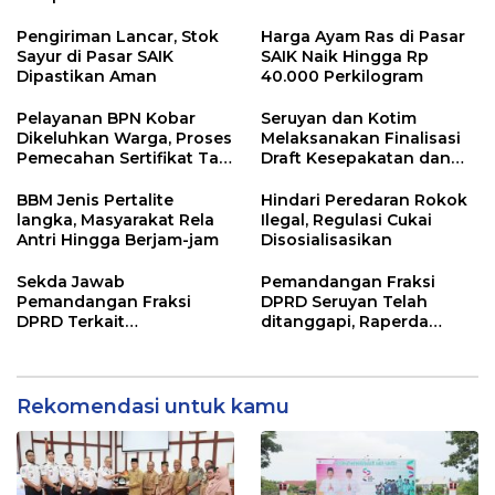
Pengiriman Lancar, Stok
Harga Ayam Ras di Pasar
Sayur di Pasar SAIK
SAIK Naik Hingga Rp
Dipastikan Aman
40.000 Perkilogram
Pelayanan BPN Kobar
Seruyan dan Kotim
Dikeluhkan Warga, Proses
Melaksanakan Finalisasi
Pemecahan Sertifikat Tak
Draft Kesepakatan dan
Kunjung Selesai
Perjanjian Bersama
BBM Jenis Pertalite
Hindari Peredaran Rokok
langka, Masyarakat Rela
Ilegal, Regulasi Cukai
Antri Hingga Berjam-jam
Disosialisasikan
Sekda Jawab
Pemandangan Fraksi
Pemandangan Fraksi
DPRD Seruyan Telah
DPRD Terkait
ditanggapi, Raperda
Pertanggungjawaban
RPJMD Segera
Pelaksanaan APBD TA
Ditindaklanjuti
2024
Rekomendasi untuk kamu