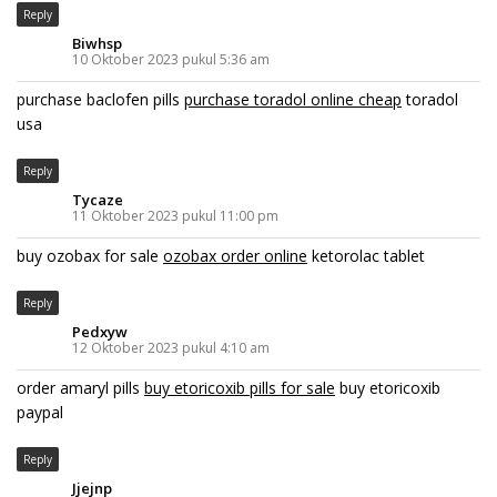
Reply
Biwhsp
10 Oktober 2023 pukul 5:36 am
purchase baclofen pills
purchase toradol online cheap
toradol
usa
Reply
Tycaze
11 Oktober 2023 pukul 11:00 pm
buy ozobax for sale
ozobax order online
ketorolac tablet
Reply
Pedxyw
12 Oktober 2023 pukul 4:10 am
order amaryl pills
buy etoricoxib pills for sale
buy etoricoxib
paypal
Reply
Jjejnp