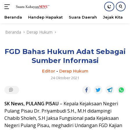
Beranda
Handep Hapakat
Suara Daerah
Jejak Kita
Langsung
Beranda
Derap Hukum
ke
konten
FGD Bahas Hukum Adat Sebagai
Sumber Informasi
Editor
-
Derap Hukum
24 Oktober 2021
SK News, PULANG PISAU
– Kepala Kejaksaan Negeri
Pulang Pisau Dr. Priyambudi S.H., M.H didampingi
Chabib Sholeh, S.H Jaksa Fungsional pada Kejaksaan
Negeri Pulang Pisau, meghadiri Undangan FGD Kajian