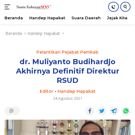
Beranda
Handep Hapakat
Suara Daerah
Jejak Kita
Langsung
Beranda
Handep Hapakat
ke
konten
Pelantikan Pejabat Pemkab
dr. Muliyanto Budihardjo
Akhirnya Definitif Direktur
RSUD
Editor
-
Handep Hapakat
24 Agustus 2021