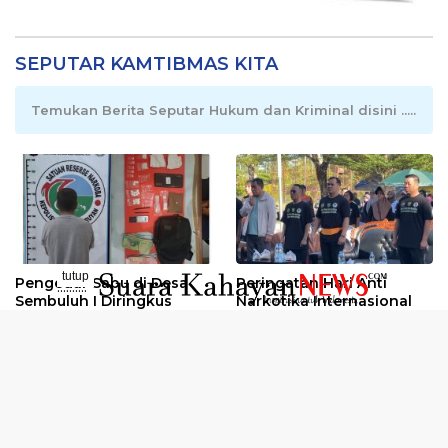
SEPUTAR KAMTIBMAS KITA
Temukan Berita Seputar Hukum dan Kriminal disini .....
tutup
Pengedar Sabu di Desa
Peringatan Hari Anti
..........
Sembuluh I Diringkus
Narkotika Internasional
2026