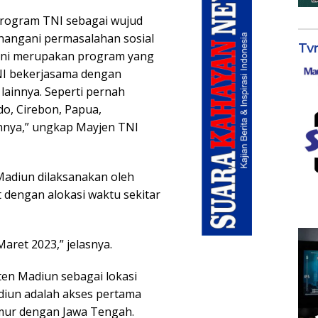
u program TNI sebagai wujud
angani permasalahan sosial
Tv
 ini merupakan program yang
TNI bekerjasama dengan
 lainnya. Seperti pernah
o, Cirebon, Papua,
nnya,” ungkap Mayjen TNI
Madiun dilaksanakan oleh
 dengan alokasi waktu sekitar
aret 2023,” jelasnya.
ten Madiun sebagai lokasi
diun adalah akses pertama
mur dengan Jawa Tengah.