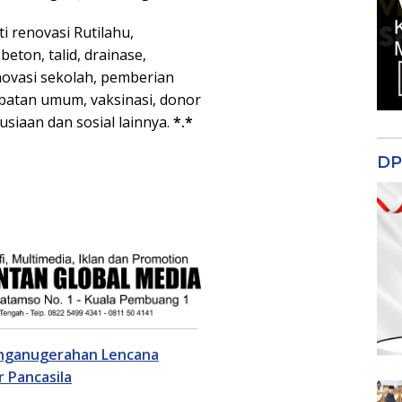
i renovasi Rutilahu,
eton, talid, drainase,
novasi sekolah, pemberian
batan umum, vaksinasi, donor
siaan dan sosial lainnya.
*.*
DP
nganugerahan Lencana
r Pancasila