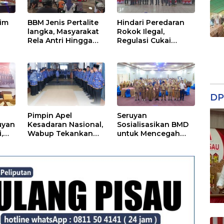
tim
BBM Jenis Pertalite
Hindari Peredaran
langka, Masyarakat
Rokok Ilegal,
Rela Antri Hingga
Regulasi Cukai
n
Berjam-jam
Disosialisasikan
ama
DP
Pimpin Apel
Seruyan
uyan
Kesadaran Nasional,
Sosialisasikan BMD
,
Wabup Tekankan
untuk Mencegah
Disiplin dan
Tipikor
Tanggung Jawab
Kepada Para ASN