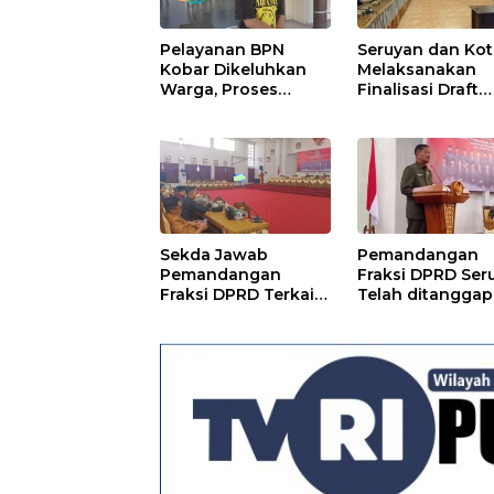
Pelayanan BPN
Seruyan dan Ko
Kobar Dikeluhkan
Melaksanakan
Warga, Proses
Finalisasi Draft
Pemecahan
Kesepakatan da
Sertifikat Tak
Perjanjian Bers
Kunjung Selesai
Sekda Jawab
Pemandangan
Pemandangan
Fraksi DPRD Ser
Fraksi DPRD Terkait
Telah ditanggapi
Pertanggungjawaba
Raperda RPJMD
n Pelaksanaan APBD
Segera
TA 2024
Ditindaklanjuti