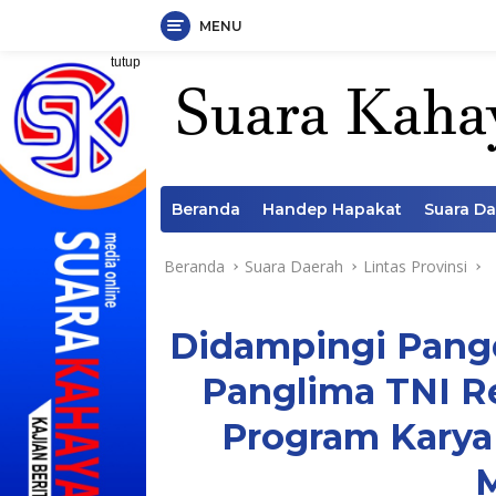
MENU
Langsung
tutup
ke
konten
Beranda
Handep Hapakat
Suara D
Beranda
Suara Daerah
Lintas Provinsi
Didampingi Pangd
Panglima TNI R
Program Karya 