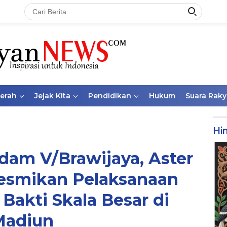
aerah
Jejak Kita
Pendidikan
Hukum
Suara Raky
Hi
am V/Brawijaya, Aster
esmikan Pelaksanaan
Bakti Skala Besar di
Madiun