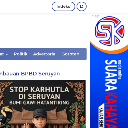
Indeks
tutup
at
Politik
Advertorial
Sorotan
mbauan BPBD Seruyan