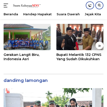
Beranda
Handep Hapakat
Suara Daerah
Jejak Kita
Langsung
ke
konten
«
»
Gerakan Langit Biru,
Bupati Melantik 132 CPNS
Indonesia Asri
Yang Sudah Dikukuhkan
dandimg lamongan