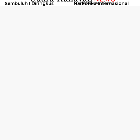
Sembuluh I Diringkus
Narkotika Internasional
2026
Oknum Kuli Tinta Diduga
Kunjungan Kerja Kajati
Pengedar Sabu Dibekuk
Kalteng ke Pulang Pisau
Selengkapnya