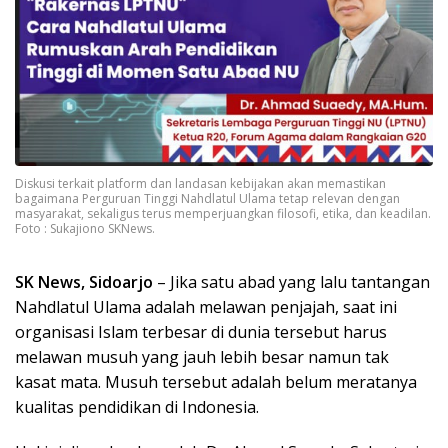
Diskusi terkait platform dan landasan kebijakan akan memastikan
bagaimana Perguruan Tinggi Nahdlatul Ulama tetap relevan dengan
masyarakat, sekaligus terus memperjuangkan filosofi, etika, dan keadilan.
Foto : Sukajiono SKNews.
SK News, Sidoarjo
– Jika satu abad yang lalu tantangan
Nahdlatul Ulama adalah melawan penjajah, saat ini
organisasi Islam terbesar di dunia tersebut harus
melawan musuh yang jauh lebih besar namun tak
kasat mata. Musuh tersebut adalah belum meratanya
kualitas pendidikan di Indonesia.