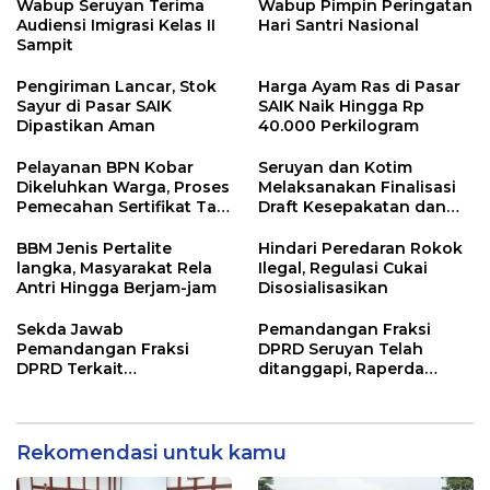
Wabup Seruyan Terima
Wabup Pimpin Peringatan
Audiensi Imigrasi Kelas II
Hari Santri Nasional
Sampit
Pengiriman Lancar, Stok
Harga Ayam Ras di Pasar
Sayur di Pasar SAIK
SAIK Naik Hingga Rp
Dipastikan Aman
40.000 Perkilogram
Pelayanan BPN Kobar
Seruyan dan Kotim
Dikeluhkan Warga, Proses
Melaksanakan Finalisasi
Pemecahan Sertifikat Tak
Draft Kesepakatan dan
Kunjung Selesai
Perjanjian Bersama
BBM Jenis Pertalite
Hindari Peredaran Rokok
langka, Masyarakat Rela
Ilegal, Regulasi Cukai
Antri Hingga Berjam-jam
Disosialisasikan
Sekda Jawab
Pemandangan Fraksi
Pemandangan Fraksi
DPRD Seruyan Telah
DPRD Terkait
ditanggapi, Raperda
Pertanggungjawaban
RPJMD Segera
Pelaksanaan APBD TA
Ditindaklanjuti
2024
Rekomendasi untuk kamu