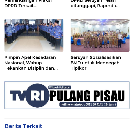
Pemandangan Fraksi
DPRD Seruyan Telah
DPRD Terkait
ditanggapi, Raperda
Pertanggungjawaban
RPJMD Segera
Pelaksanaan APBD TA
Ditindaklanjuti
2024
Pimpin Apel Kesadaran
Seruyan Sosialisasikan
Nasional, Wabup
BMD untuk Mencegah
Tekankan Disiplin dan
Tipikor
Tanggung Jawab Kepada
Para ASN
Berita Terkait