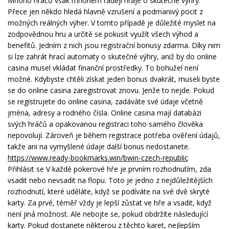
Mnoho hráčů však mnohem raději hraje o skutečné výhry.
Přece jen někdo hledá hlavně vzrušení a podmanivý pocit z
možných reálných výher. V tomto případě je důležité myslet na
zodpovědnou hru a určitě se pokusit využít všech výhod a
benefitů. Jedním z nich jsou registrační bonusy zdarma. Díky nim
si lze zahrát hrací automaty o skutečné výhry, aniž by do online
casina musel vkládat finanční prostředky. To bohužel není
možné. Kdybyste chtěli získat jeden bonus dvakrát, museli byste
se do online casina zaregistrovat znovu. Jenže to nejde. Pokud
se registrujete do online casina, zadáváte své údaje včetně
jména, adresy a rodného čísla. Online casina mají databázi
svých hráčů a opakovanou registraci toho samého člověka
nepovolují. Zároveň je během registrace potřeba ověření údajů,
takže ani na vymyšlené údaje další bonus nedostanete.
https://www.ready-bookmarks.win/bwin-czech-republic
Přihlásit se V každé pokerové hře je prvním rozhodnutím, zda
vsadit nebo nevsadit na flopu. Toto je jedno z nejdůležitějších
rozhodnutí, které uděláte, když se podíváte na své dvě skryté
karty. Za prvé, téměř vždy je lepší zůstat ve hře a vsadit, když
není jiná možnost. Ale nebojte se, pokud obdržíte následující
karty. Pokud dostanete některou z těchto karet, nejlepším