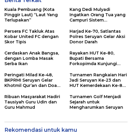
Berita Terkait
Kuala Pembuang (Kota
Kang Dedi Mulyadi
Pinggir Laut) “Laut Yang
Ingatkan Orang Tua yang
Terlupakan”
Campuri Sistem
Pendidikan Sekolah:
Antara Hak, Batas, dan
Persera FC Takluk Atas
Harjad Ke-70, Satlantas
Etika Hukum Pendidikan
Kobar United FC dengan
Polres Seruyan Gelar Aksi
Skor Tipis
Donor Darah
Cerdaskan Anak Bangsa,
Rayakan HUT Ke-80,
dengan Lomba Masak
Bupati Bersama
Serba Ikan
Forkopimda Kunjungi
Markas POS TNI AL
Peringati Milad Ke-48,
Turnamen Rangkaian Hari
BKPRMI Seruyan Gelar
Jadi Seruyan Ke-23 dan
Khotmil Qur’an dan Doa
HUT Kemerdekaan Ke-80
Bersama untuk Bangsa
RI Resmi Ditutup
Ribuan Masyarakat Hadiri
Turnamen Golf Menjadi
Tausiyah Guru Udin dan
Sejarah untuk
Guru Mahmud
Mengharumkan Seruyan
Rekomendasi untuk kamu