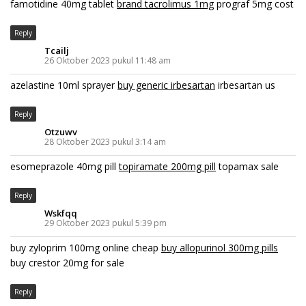
famotidine 40mg tablet
brand tacrolimus 1mg
prograf 5mg cost
Reply
Tcailj
26 Oktober 2023 pukul 11:48 am
azelastine 10ml sprayer
buy generic irbesartan
irbesartan us
Reply
Otzuwv
28 Oktober 2023 pukul 3:14 am
esomeprazole 40mg pill
topiramate 200mg pill
topamax sale
Reply
Wskfqq
29 Oktober 2023 pukul 5:39 pm
buy zyloprim 100mg online cheap
buy allopurinol 300mg pills
buy crestor 20mg for sale
Reply