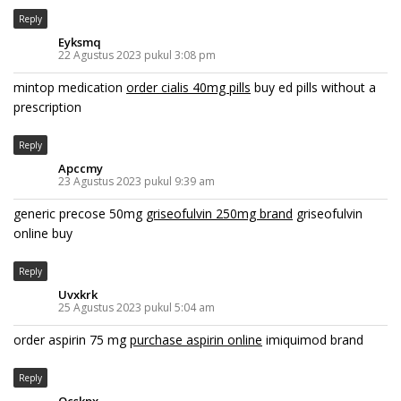
Reply
Eyksmq
22 Agustus 2023 pukul 3:08 pm
mintop medication
order cialis 40mg pills
buy ed pills without a
prescription
Reply
Apccmy
23 Agustus 2023 pukul 9:39 am
generic precose 50mg
griseofulvin 250mg brand
griseofulvin
online buy
Reply
Uvxkrk
25 Agustus 2023 pukul 5:04 am
order aspirin 75 mg
purchase aspirin online
imiquimod brand
Reply
Qcskpx