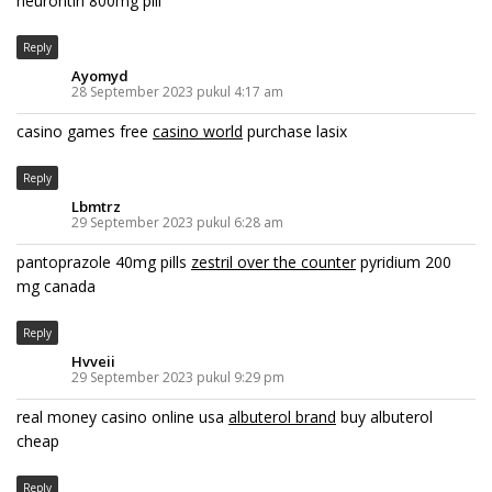
neurontin 800mg pill
Reply
Ayomyd
28 September 2023 pukul 4:17 am
casino games free
casino world
purchase lasix
Reply
Lbmtrz
29 September 2023 pukul 6:28 am
pantoprazole 40mg pills
zestril over the counter
pyridium 200
mg canada
Reply
Hvveii
29 September 2023 pukul 9:29 pm
real money casino online usa
albuterol brand
buy albuterol
cheap
Reply