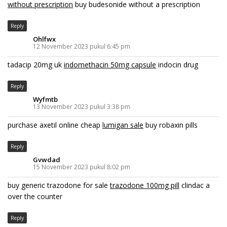
without prescription
buy budesonide without a prescription
Reply
Ohlfwx
12 November 2023 pukul 6:45 pm
tadacip 20mg uk
indomethacin 50mg capsule
indocin drug
Reply
Wyfmtb
13 November 2023 pukul 3:38 pm
purchase axetil online cheap
lumigan sale
buy robaxin pills
Reply
Gvwdad
15 November 2023 pukul 8:02 pm
buy generic trazodone for sale
trazodone 100mg pill
clindac a
over the counter
Reply