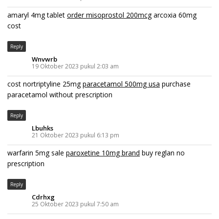
amaryl 4mg tablet
order misoprostol 200mcg
arcoxia 60mg
cost
Reply
Wnvwrb
19 Oktober 2023 pukul 2:03 am
cost nortriptyline 25mg
paracetamol 500mg usa
purchase
paracetamol without prescription
Reply
Lbuhks
21 Oktober 2023 pukul 6:13 pm
warfarin 5mg sale
paroxetine 10mg brand
buy reglan no
prescription
Reply
Cdrhxg
25 Oktober 2023 pukul 7:50 am