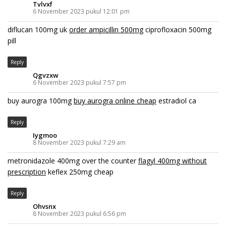
Tvlvxf
6 November 2023 pukul 12:01 pm
diflucan 100mg uk
order ampicillin 500mg
ciprofloxacin 500mg
pill
Reply
Qgvzxw
6 November 2023 pukul 7:57 pm
buy aurogra 100mg
buy aurogra online cheap
estradiol ca
Reply
Iygmoo
8 November 2023 pukul 7:29 am
metronidazole 400mg over the counter
flagyl 400mg without
prescription
keflex 250mg cheap
Reply
Ohvsnx
8 November 2023 pukul 6:56 pm