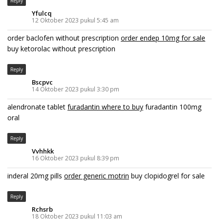
Reply
Yfulcq
12 Oktober 2023 pukul 5:45 am
order baclofen without prescription
order endep 10mg for sale
buy ketorolac without prescription
Reply
Bscpvc
14 Oktober 2023 pukul 3:30 pm
alendronate tablet
furadantin where to buy
furadantin 100mg
oral
Reply
Vvhhkk
16 Oktober 2023 pukul 8:39 pm
inderal 20mg pills
order generic motrin
buy clopidogrel for sale
Reply
Rchsrb
18 Oktober 2023 pukul 11:03 am