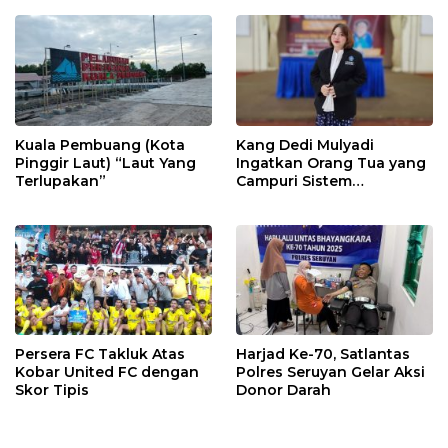
Kuala Pembuang (Kota
Kang Dedi Mulyadi
Pinggir Laut) “Laut Yang
Ingatkan Orang Tua yang
Terlupakan”
Campuri Sistem
Pendidikan Sekolah:
Antara Hak, Batas, dan
Etika Hukum Pendidikan
Persera FC Takluk Atas
Harjad Ke-70, Satlantas
Kobar United FC dengan
Polres Seruyan Gelar Aksi
Skor Tipis
Donor Darah