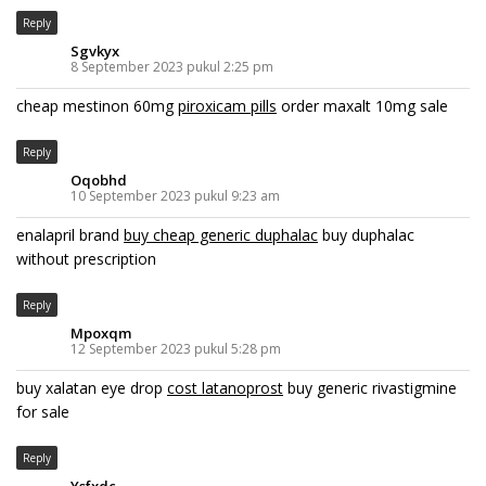
Reply
Sgvkyx
8 September 2023 pukul 2:25 pm
cheap mestinon 60mg
piroxicam pills
order maxalt 10mg sale
Reply
Oqobhd
10 September 2023 pukul 9:23 am
enalapril brand
buy cheap generic duphalac
buy duphalac
without prescription
Reply
Mpoxqm
12 September 2023 pukul 5:28 pm
buy xalatan eye drop
cost latanoprost
buy generic rivastigmine
for sale
Reply
Ysfxdc