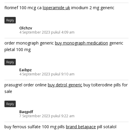
florinef 100 mcg ca
loperamide uk
imodium 2 mg generic
Reply
Olchzv
4 September 2023 pukul 4:09 am
order monograph generic
buy monograph medication
generic
pletal 100 mg
Reply
Eaibpz
4 September 2023 pukul 9:10 am
prasugrel order online
buy detrol generic
buy tolterodine pills for
sale
Reply
Baqpdf
7 September 2023 pukul 9:22 am
buy ferrous sulfate 100 mg pills
brand betapace
pill sotalol