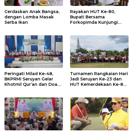
Cerdaskan Anak Bangsa,
Rayakan HUT Ke-80,
dengan Lomba Masak
Bupati Bersama
Serba Ikan
Forkopimda Kunjungi
Markas POS TNI AL
Peringati Milad Ke-48,
Turnamen Rangkaian Hari
BKPRMI Seruyan Gelar
Jadi Seruyan Ke-23 dan
Khotmil Qur’an dan Doa
HUT Kemerdekaan Ke-80
Bersama untuk Bangsa
RI Resmi Ditutup