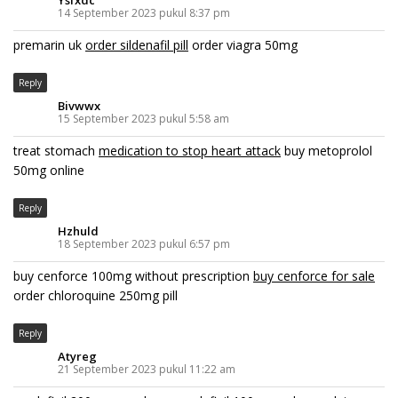
14 September 2023 pukul 8:37 pm
premarin uk
order sildenafil pill
order viagra 50mg
Reply
Bivwwx
15 September 2023 pukul 5:58 am
treat stomach
medication to stop heart attack
buy metoprolol
50mg online
Reply
Hzhuld
18 September 2023 pukul 6:57 pm
buy cenforce 100mg without prescription
buy cenforce for sale
order chloroquine 250mg pill
Reply
Atyreg
21 September 2023 pukul 11:22 am