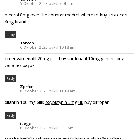
5 Oktober 2023 pukul 7:01 am
medrol 8mg over the counter
medrol where to buy
aristocort
4mg brand
Reply
Txrccn
6 Oktober 2023 pukul 10:18 am
order vardenafil 20mg pills
buy vardenafil 10mg generic
buy
zanaflex paypal
Reply
Zprfcr
8 Oktober 2023 pukul 11:18 am
dilantin 100 mg pills
oxybutynin 5mg uk
buy ditropan
Reply
icege
8 Oktober 2023 pukul 6:35 pm