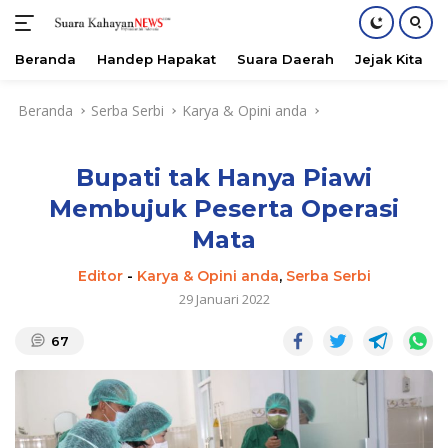
Beranda
Handep Hapakat
Suara Daerah
Jejak Kita
Langsung
Beranda
Serba Serbi
Karya & Opini anda
ke
konten
Bupati tak Hanya Piawi
Membujuk Peserta Operasi
Mata
Editor
-
Karya & Opini anda
,
Serba Serbi
29 Januari 2022
67