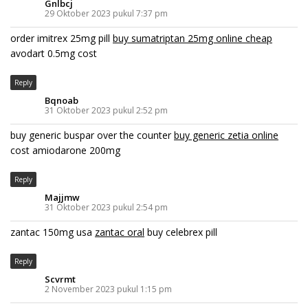
Gnlbcj
29 Oktober 2023 pukul 7:37 pm
order imitrex 25mg pill
buy sumatriptan 25mg online cheap
avodart 0.5mg cost
Reply
Bqnoab
31 Oktober 2023 pukul 2:52 pm
buy generic buspar over the counter
buy generic zetia online
cost amiodarone 200mg
Reply
Majjmw
31 Oktober 2023 pukul 2:54 pm
zantac 150mg usa
zantac oral
buy celebrex pill
Reply
Scvrmt
2 November 2023 pukul 1:15 pm