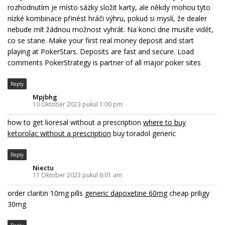
rozhodnutím je místo sázky složit karty, ale někdy mohou tyto
nízké kombinace přinést hráči výhru, pokud si myslí, že dealer
nebude mít žádnou možnost vyhrát. Na konci dne musíte vidět,
co se stane. Make your first real money deposit and start
playing at PokerStars. Deposits are fast and secure. Load
comments PokerStrategy is partner of all major poker sites
Reply
Mpjbhg
10 Oktober 2023 pukul 1:00 pm
how to get lioresal without a prescription
where to buy
ketorolac without a prescription
buy toradol generic
Reply
Niectu
11 Oktober 2023 pukul 6:01 am
order claritin 10mg pills
generic dapoxetine 60mg
cheap priligy
30mg