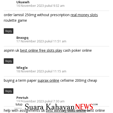
Ukuewh
16 November 2023 pukul 9:32 am
order lamisil 250mg without prescription
real money slots
roulette game
Reply
Bnxxgq
17 November 2023 pukul 11:51 am
aspirin uk
best online free slots play
cash poker online
Reply
Wlegle
18 November 2023 pukul 11:15 am
buying a term paper
suprax online
cefixime 200mg cheap
Reply
Pmrtuh
19 November 2023 pukul 7:30 am
tutup
..........
help with assignments uk
best winning slots online
best online