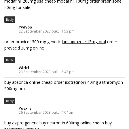
modafinil 200mg usa
cheap modafinil 100mg
order prednisone
20mg for sale
Reply
Ywlypp
22 September 2023 pukul 1:53 pm
order omnicef 300 mg generic
lansoprazole 15mg oral
order
prevacid 30mg online
Reply
Wlrlrl
23 September 2023 pukul 8:42 pm
buy absorica online cheap
order isotretinoin 40mg
azithromycin
500mg oral
Reply
Yuvxns
26 September 2023 pukul 4:04 am
buy azipro generic
buy neurontin 600mg online cheap
buy