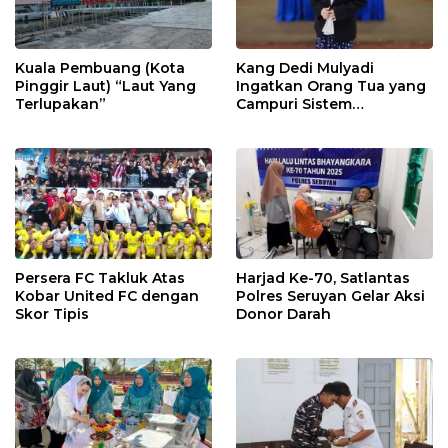
Kuala Pembuang (Kota
Kang Dedi Mulyadi
Pinggir Laut) “Laut Yang
Ingatkan Orang Tua yang
Terlupakan”
Campuri Sistem
Pendidikan Sekolah:
Antara Hak, Batas, dan
Etika Hukum Pendidikan
Persera FC Takluk Atas
Harjad Ke-70, Satlantas
Kobar United FC dengan
Polres Seruyan Gelar Aksi
Skor Tipis
Donor Darah