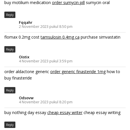
buy motilium medication
order sumycin pill
sumycin oral
Reply
Fqqahr
2 November 2023 pukul 8:50 pm
flomax 0.2mg cost
tamsulosin 0.4mg ca
purchase simvastatin
Reply
Oistix
4 November 2023 pukul 3:59 pm
order aldactone generic
order generic finasteride 1mg
how to
buy finasteride
Reply
Odsovw
4 November 2023 pukul 8:20 pm
buy nothing day essay
cheap essay writer
cheap essay writing
Reply