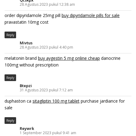
28 Agustus 2023 pukul 12:38 am
order dipyridamole 25mg pill
buy dipyridamole pills for sale
pravastatin 10mg cost
Reply
Mivtus
28 Agustus 2023 pukul 4:40 pm
melatonin brand
buy aygestin 5 mg online cheap
danocrine
100mg without prescription
Reply
Btepzi
31 Agustus 2023 pukul 7:12 am
duphaston ca
sitagliptin 100 mg tablet
purchase jardiance for
sale
Reply
Reywrk
1 September 2023 pukul 9:41 am