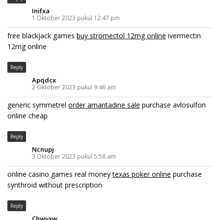
Inifxa
1 Oktober 2023 pukul 12:47 pm
free blackjack games
buy stromectol 12mg online
ivermectin
12mg online
Reply
Apqdcx
2 Oktober 2023 pukul 9:46 am
generic symmetrel
order amantadine sale
purchase avlosulfon
online cheap
Reply
Ncnupj
3 Oktober 2023 pukul 5:58 am
online casino games real money
texas poker online
purchase
synthroid without prescription
Reply
Chwvxw