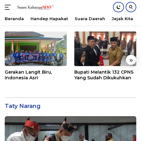
Beranda
Handep Hapakat
Suara Daerah
Jejak Kita
Langsung
ke
konten
«
»
Gerakan Langit Biru,
Bupati Melantik 132 CPNS
Indonesia Asri
Yang Sudah Dikukuhkan
Taty Narang