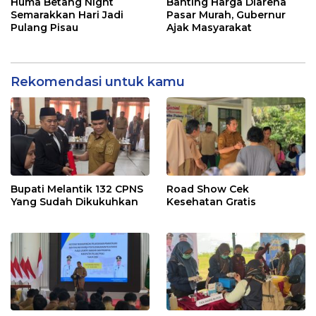
Huma Betang Night
Banting Harga Diarena
Semarakkan Hari Jadi
Pasar Murah, Gubernur
Pulang Pisau
Ajak Masyarakat
Rekomendasi untuk kamu
Bupati Melantik 132 CPNS
Road Show Cek
Yang Sudah Dikukuhkan
Kesehatan Gratis