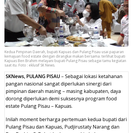
Kedua Pimpinan Daerah, bupati Kapuas dan Pulang Pisau usai paparan
kemajuan food estate dengan dirangkai makan bersama. terlihat bupati
Kapuas Ben Brahim melayani bupati Pulang Pisau sebagai tamu kegiatan
saat itu. Foto : eklusif SK News.
SKNews, PULANG PISAU
– Sebagai lokasi ketahanan
pangan nasional sangat diperlukan sinergi dari
pimpinan daerah masing – masing kabupaten, daya
dorong diperlukan demi suksesnya program food
estate Pulang Pisau – Kapuas.
Inilah moment berharga pertemuan kedua bupati dari
Pulang Pisau dan Kapuas, Pudjirustaty Narang dan