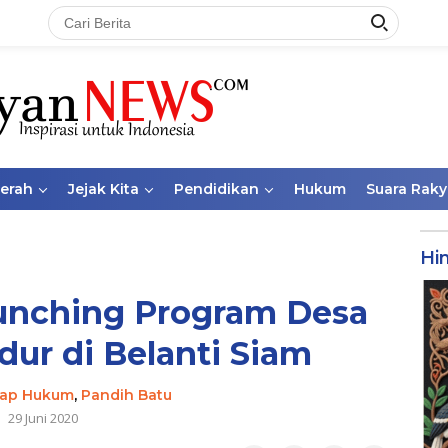
aerah
Jejak Kita
Pendidikan
Hukum
Suara Raky
Hi
aunching Program Desa
ur di Belanti Siam
rap Hukum
,
Pandih Batu
29 Juni 2020