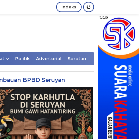
Indeks
tutup
at
Politik
Advertorial
Sorotan
mbauan BPBD Seruyan