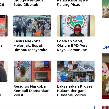
Diduga Pengedar
Kajati Kalteng ke
026
Sabu Dibekuk
Pulang Pisau
Kasus Narkoba
Edarkan Sabu,
n
Melonjak, Bupati
Oknum BPD Persil
DP
Himbau Masyarakat
Raya Diamankan
Waspada
Polisi
Residivis Narkoba
Laksanakan Proses
Kembali Diamankan
Hukum dengan
i
Polisi
Humanis, Polres
Seruyan Selamatkan
Anak di Bawah Umur
Dari Amukan Massa