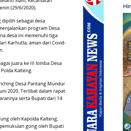
elanti Siam, Kecamatan
Hi
nin (29/6/2020).
dipilih sebagai desa
 menjalankan program Desa
na desa ini memenuhi tiga
ari Karhutla, aman dari Covid-
n.
agai juara ke III lomba Desa
Polda Kalteng.
unching Desa Pantang Mundur
Juni 2020. Terlibat dalam rapat
jarannya serta Bupati dari 14
sung oleh Kapolda Kalteng,
n pemukulan gong oleh Bupati