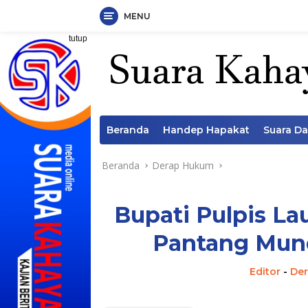
MENU
Langsung
tutup
ke
konten
Beranda
Handep Hapakat
Suara D
Beranda
Derap Hukum
Bupati Pulpis L
Pantang Mund
Editor
-
De