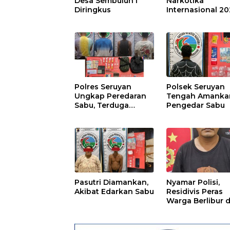
Desa Sembuluh I
Narkotika
Diringkus
Internasional 2
Polres Seruyan
Polsek Seruyan
Ungkap Peredaran
Tengah Amanka
Sabu, Terduga
Pengedar Sabu
Berprofesi Sebagai
Nakes
Pasutri Diamankan,
Nyamar Polisi,
Akibat Edarkan Sabu
Residivis Peras
Warga Berlibur d
Pantai